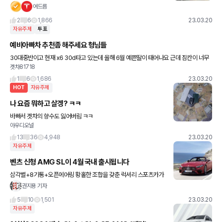
여드름
2
6
1,866
23.03.20
자유주제
투표
예비아빠차 추천좀 해주세요 형님들
30대중반이고 현재 x6 30d타고 있는데 올해 6월 예쁜딸이 태어나요 근데 짐칸이 너무
겟차81718
작아 기변하려고 해요 물론 아래차는 중고로 예산은 7천이하 X5 40i X3M 달리는것도
좋아해서 혼자탈땐
1
6
1,686
23.03.20
HOT
자유주제
나 요즘 뭐하고 살겡? ㅋㅋ
바빠서 겟차의 향수도 잃어버림 ㅋㅋ
아우디오널
13
36
4,948
23.03.20
자유주제
벤츠 신형 AMG SL이 4월 국내 출시됩니다
삼각별+8기통+오픈에어링 황홀한 조합을 갖춘 럭셔리 스포츠카가
4월 국내 출시됩니다. 고성능 라인업 2종이 먼저 나오네요. 가격은 S
권지용 기자
L 63 4MATIC + 2억3660만원, 퍼포먼스 모델은
5
10
1,501
23.03.20
자유주제