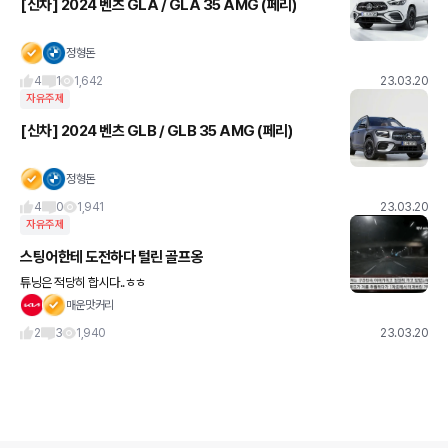
[신차] 2024 벤츠 GLA / GLA 35 AMG (페리)
정형돈
4
1
1,642
23.03.20
자유주제
[신차] 2024 벤츠 GLB / GLB 35 AMG (페리)
정형돈
4
0
1,941
23.03.20
자유주제
스팅어한테 도전하다 털린 골프옹
튜닝은 적당히 합시다..ㅎㅎ
매운맛커리
2
3
1,940
23.03.20