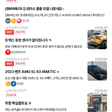
자유주제
(BMW&미니) 모터쇼 출품 모델 나왔네요~
[BMW] iX5 프로토타입 (수소차) iX1 (전기차) i7 i4 M50 iX M60 XM M3 투어링 X7
M60i M850i 그란쿠페 [미니] 3도어 일렉트릭 레솔루트 에디션 컨
모나코
5
10
1,546
23.03.20
HOT
자유주제
트랙스 후방 센서가 없다캅니다 ㅋ
후방 카메라가 장착 되어 있어서 후방 센서가 없어도 문제가 없다네
요 후방감지센서는 기본중의 기본 옵션인데 삭제 된다는 게 저로선
동탄행복파파
납득 불가네요 원가 절감으로 봐야할까요?
5
13
3,475
23.03.20
HOT
자유주제
2023 벤츠 AMG SL 63 4MATIC +
오는 4월 출시 예정 AMG SL 63 4매틱 : 2억3,360만 원 AMG SL
63 4매틱+ 퍼포먼스 : 2억5,860만 원
정형돈
8
5
5,177
23.03.20
자유주제
취향 확실할듯요 ㅎ
맥심 모카골드에 에이서 하나 싸악 찍어묵음 최고지예