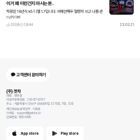
이거 왜 이런건지 아시는분..
차량은 16년식 k5 디젤 1.7입니다. 어제만해두 멀쩡히 쓰고 나름 관
n년차아빠
리도 한다고 했는데 갑자기 오늘 출근하려고 하니 시동 소리 안들리
고 계기판에 경고든 쭈르륵 뜨더라구요.. 뭔가 싶어서 세번정도
2
6
1,944
23.03.21
고객센터 문의하기
(주) 겟차
대표 : 정유철
사업자등록번호 : 243-87-00137
주소 : 서울특별시 강남구 삼성로91길 32 10층, 11층, 12층
개인정보보호책임자 : 이동용
이메일 : support@getcha.kr
전화번호: 1800-0456
App store
Play store