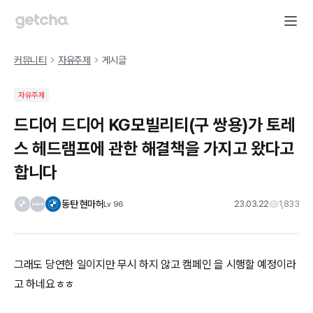
커뮤니티
자유주제
게시글
자유주제
드디어 드디어 KG모빌리티(구 쌍용)가 토레
스 헤드램프에 관한 해결책을 가지고 왔다고
합니다
동탄 현마허
23.03.22
1,833
Lv
96
그래도 당연한 일이지만 무시 하지 않고 캠페인 을 시행할 예정이라
고 하네요ㅎㅎ