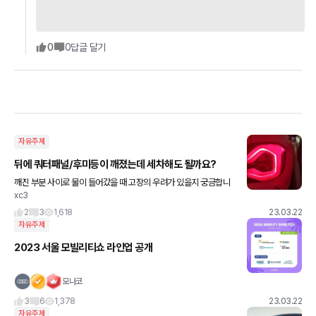
0
0
답글 달기
자유주제
뒤에 쿼터패널/후미등이 깨졌는데 세차해도 될까요?
깨진 부분 사이로 물이 들어갔을 때 고장의 우려가 있을지 궁금합니
xc3
다. 혹시라도 문제 생길까 세차못하는 중 입니다..ㅠ
2
3
1,618
23.03.22
자유주제
2023 서울 모빌리티쇼 라인업 공개
모나코
3
6
1,378
23.03.22
자유주제