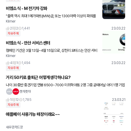
비엠소식 - M 전기차 강화
"출력 역시 최대 1메가와트(MW)급, 또는 1300마력 이상의 파워를
Kilmer
목표로 한다. M5 컴페이션 모델의 출력이 625마력인 것을 고려하
면 2배 이상의 파워를 지니는 것이다."
2
2
1,441
23.03.22
자유주제
비엠소식 - 안산 서비스센터
캠페인 기간은 3월 13일~4월 15일으로, 삼천리 모터스는 안산 서비
Kilmer
스센터 오픈을 기념해 오리지널 부품 및 공임 20% 혜택을 준비했다
고 합니다.
4
1
1,494
23.03.22
자유주제
거리 50키로 출퇴근 어떻게생각하나요?
나이 30중반 중견기업 연봉 6500~7000 미취학아동 2명 그중 곧태어날 아이 1명 기업
다니신분들 출퇴근거리 다들 어떠신가요? 1. 30키로미만 2. 30~50키로 3. 50~80 4.
겟챠겟챠
8
1
12
1,785
23.03.21
자유주제
애플페이 사용가능 매장이래요~~
새우깡카드깡