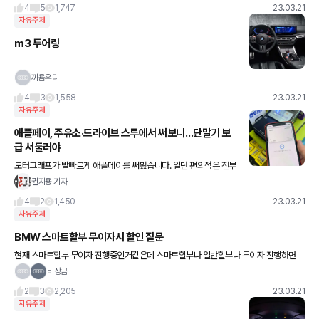
4
5
1,747
23.03.21
자유주제
m3 투어링
끼욤우디
4
3
1,558
23.03.21
자유주제
애플페이, 주유소·드라이브 스루에서 써보니…단말기 보
급 서둘러야
모터그래프가 발빠르게 애플페이를 써봤습니다. 일단 편의점은 전부
되는것 같고, 롯데나 현대 계열사 쇼핑몰도 지원합니다. 주유소는 G
권지용 기자
S칼텍스와 E1만 제휴네요. 현대카드가 메인인데 현대오일뱅크
4
2
1,450
23.03.21
자유주제
BMW 스마트할부 무이자시 할인 질문
현재 스마트할부 무이자 진행중인거같은데 스마트할부나 일반할부나 무이자 진행하면
현재프로모션 할인금액은 안해주는건지 할인+무이자인건지 궁금합니다
비상금
2
3
2,205
23.03.21
자유주제