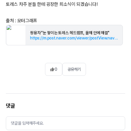
토레스 차주 분들 한테 굉장한 희소식이 되겠습니다!
출처 : 모터그래프
쌍용차 "눈 쌓이는 토레스 헤드램프, 올해 안에 해결"
https://m.post.naver.com/viewer/postView.naver?volumeNo=35656662&memberNo=12121295&vType=VERTICAL
0
공유하기
댓글
댓글을 입력해주세요.