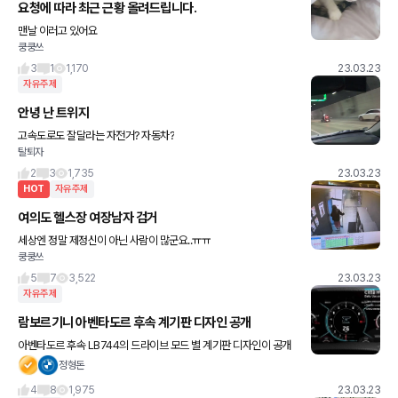
요청에 따라 최근 근황 올려드립니다.
맨날 이러고 있어요
쿵쿵쓰
3
1
1,170
23.03.23
자유주제
안녕 난 트위지
고속도로도 잘달라는 자전거? 자동차?
탈퇴자
2
3
1,735
23.03.23
HOT
자유주제
여의도 헬스장 여장남자 검거
세상엔 정말 제정신이 아닌 사람이 많군요..ㅠㅠ
쿵쿵쓰
5
7
3,522
23.03.23
자유주제
람보르기니 아벤타도르 후속 계기판 디자인 공개
아벤타도르 후속 LB744의 드라이브 모드 별 계기판 디자인이 공개
되었네요 1. Citta Hybrid (시티 하이브리드 모드) -> 데일리 + 컴포
정형돈
트 2. Strada Hybri
4
8
1,975
23.03.23