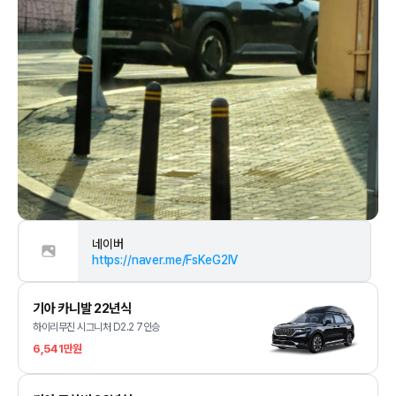
네이버
https://naver.me/FsKeG2IV
기아 카니발 22년식
하이리무진 시그니처 D2.2 7인승
6,541만원