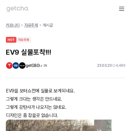
커뮤니티
자유주제
게시글
HOT
자유주제
EV9 실물포착!!!
getG80
23.03.23
4,489
Lv
38
EV9을 모터쇼전에 실물로 보게되네요.
그렇게 크다는 생각은 안드네요.
그렇게 감탄사가 나오지는 않네요.
디자인은 흠 잡을곳 없습니다.