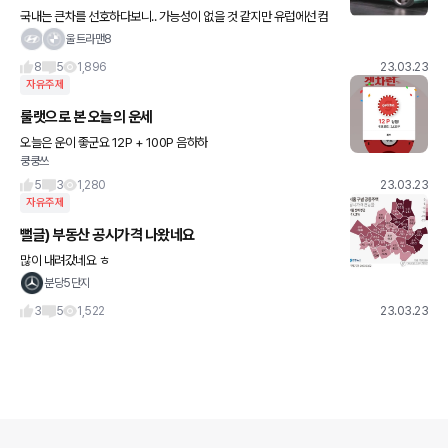
국내는 큰차를 선호하다보니.. 가능성이 없을 것 같지만 유럽에선 컴
팩트한 느낌의 해당 컨셉이 먹힐것으로 보나보네요 이쁘긴합니당ㅎ
울트라맨8
ㅎ
8
5
1,896
23.03.23
자유주제
룰랫으로 본 오늘의 운세
오늘은 운이 좋군요 12P + 100P 음하하
쿵쿵쓰
5
3
1,280
23.03.23
자유주제
뻘글) 부동산 공시가격 나왔네요
많이 내려갔네요 ㅎ
분당5단지
3
5
1,522
23.03.23