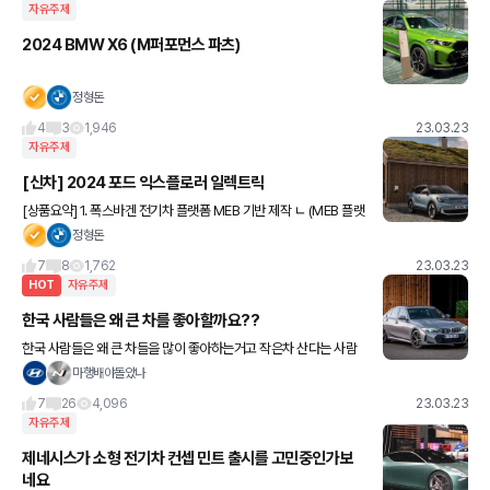
자유주제
2024 BMW X6 (M퍼포먼스 파츠)
정형돈
4
3
1,946
23.03.23
자유주제
[신차] 2024 포드 익스플로러 일렉트릭
[상품요약] 1. 폭스바겐 전기차 플랫폼 MEB 기반 제작 ㄴ (MEB 플랫
폼 차량 : Q4 e트론, ID.4) 2. 내연기관 익스플로러와 전혀 다른 라인
정형돈
업 3. 전장 4,500mm 미만 4.
7
8
1,762
23.03.23
HOT
자유주제
한국 사람들은 왜 큰 차를 좋아할까요??
한국 사람들은 왜 큰 차들을 많이 좋아하는거고 작은차 산다는 사람
들한테 사지말라고 하는걸까요 ㅋㅋ 대표적인 예로 5시리즈 VS 3시
마행배야돌았나
리즈가 있을 거 같아요 그냥 궁금해져서 글 올려봅니다.ㅎㅎ
7
26
4,096
23.03.23
자유주제
제네시스가 소형 전기차 컨셉 민트 출시를 고민중인가보
네요