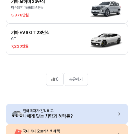
기아 모하비 23년식
마스터즈 그래비티 6인승
5,976만원
기아 EV6 GT 23년식
GT
7,220만원
0
공유하기
전국 최저가 견적 비교
나에게 맞는 차량과 혜택은?
국내 최대 오토캐시백 혜택