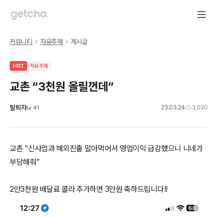
커뮤니티
자유주제
게시글
HOT
자유주제
교촌 “3천원 올릴껀데”
탈퇴자
23.03.24
3,030
Lv
41
교촌 “신사업과 해외진출 말아먹어서 영업이익 급감했으니 니네가
부담해줘”
2만3천원 배달료 콜라 추가하면 3만원 축하드립니다!!