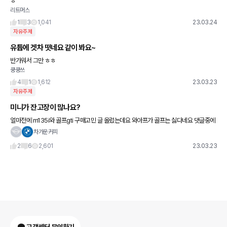
ㅎ
리트머스
1
3
1,041
23.03.24
자유주제
유튭에 겟차 떳네요 같이 봐요~
반가워서 그만 ㅎㅎ
쿵쿵쓰
4
1
1,612
23.03.23
자유주제
미니가 잔고장이 많나요?
얼마전에 m135i와 골프gti 구매고민 글 올렸는데요 와아프가 골프는 싫다네요 댓글중에
미니 추천하신분이 계시길래...사실 1도 생각안했었거든요 근데 와이프도 미니는 귀엽다
차가운커피
고 하길래 미니 jcw
2
6
2,601
23.03.23