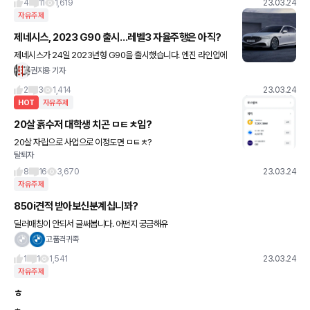
4
11
1,619
23.03.24
자유주제
제네시스, 2023 G90 출시…레벨3 자율주행은 아직?
제네시스가 24일 2023년형 G90을 출시했습니다. 엔진 라인업에
변화를 주고 기본 사양을 강화했지만, 기대됐던 레벨3 자율주행 기능
권지용 기자
이 빠졌습니다. 현대차 측에 물어보니 국내에서 레벨3 제한속
2
3
1,414
23.03.24
HOT
자유주제
20살 흙수저 대학생 치곤 ㅁㅌㅊ임?
20살 자립으로 사업으로 이정도면 ㅁㅌㅊ?
탈퇴자
8
16
3,670
23.03.24
자유주제
850i견적 받아보신분계십니꽈?
딜러매칭이 안되서 글써봅니다. 어떤지 궁금해유
고품격귀족
1
1
1,541
23.03.24
자유주제
ㅎ