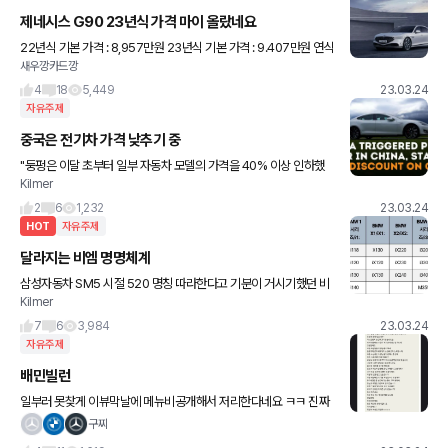
제네시스 G90 23년식 가격 마이 올랐네요
22년식 기본 가격 : 8,957만원 23년식 기본 가격 : 9.407만원 연식
새우깡카드깡
변경 되면서 500만원 가량 올랐네요 ㅡㅡ;; 요즘 국산차 가격 오르는
게 심상치 않습니다,, 자율주행 레벨 3
4
18
5,449
23.03.24
자유주제
중국은 전기차 가격 낮추기 중
"둥펑은 이달 초부터 일부 자동차 모델의 가격을 40% 이상 인하했
Kilmer
습니다. 소비자들은 열광했습니다."
2
6
1,232
23.03.24
HOT
자유주제
달라지는 비엠 명명체계
삼성자동차 SM5 시절 520 명칭 따라한다고 기분이 거시기했던 비
Kilmer
엠이 아무도 따라하지 말라고 특허까지 내버립니다.
7
6
3,984
23.03.24
자유주제
배민빌런
일부러 못찾게 이뷰막날에 메뉴비공개해서 저리한다네요 ㅋㅋ 진짜
똑같이당해바야 정신차릴텐데여..에휴
구찌