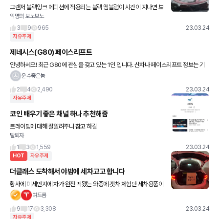
그랜저 블랙잉크 에디션에 적용되는 블랙 엠블럼이 시간이 지나면 보
익명의 보노보노
라색으로 변색이 된다는 이슈가 있네요 바람 잘 날 없는 그랜저 ㅡㅡ;;
3
9
965
23.03.24
자유주제
제네시스(G80) 페이스리프트
안녕하세요! 최근 G80에 관심을 갖고 있는 1인 입니다. 신차나 페이스리프트 정보는 기
밀사항으로 알고 있습니다만, 겟차에 고수님들이 많으신것 같아서 글을 남겨봅니다. 떠도
운수좋은놈
는 소문으로는 올 하반기
2
4
2,490
23.03.24
자유주제
코인 배우기 좋은 채널 하나 추천해줌
트레이딩에 대해 잘알려주니 참고 하길
탈퇴자
1
3
1,559
23.03.24
HOT
자유주제
더클래스 도착해서 야밤에 세차고고 합니다
황사에 미세먼지에 차가 완전 떡됐는 와중에 겟차 체험단 세차용품이
타이밍 딱 맞게 왔네여 저녁 배부르게 먹고나서 운동삼아 세차해야겠
여드름
습니다~
9
17
3,308
23.03.24
자유주제