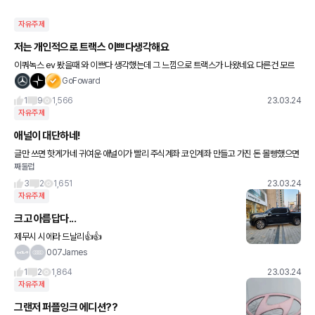
자유주제
저는 개인적으로 트랙스 이쁘다생각해요
이쿼녹스 ev 봤을때 와 이쁘다 생각했는데 그 느낌으로 트랙스가 나왔네요 다른건 모르
겠고 디자인은 개취영역에서 저는 이쁘게 나왔다 싶어요
GoFoward
1
9
1,566
23.03.24
자유주제
애널이 대단하네!
글만 쓰면 핫게가네 귀여운 애널이가 빨리 주식계좌 코인계좌 만들고 가진 돈 몰빵했으면
째둘럽
좋겠어!
3
2
1,651
23.03.24
자유주제
크고 아름답다...
제무시 시에라 드날리👍👍
007James
1
2
1,864
23.03.24
자유주제
그랜저 퍼플잉크 에디션??