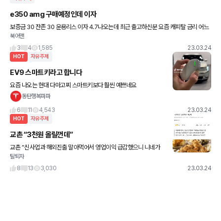
e350 amg 구매예정인데 이자
보증금 30 잔존 30 운용리스 이자 4.7나오는데 최근 츌고하신분 요즘 캐피탈 금리 어느
북어맨
정도 할까요?
3
4
1,585
23.03.24
HOT
자유주제
EV9 스마트키라고 합니다
요즘 나오는 현대 다마고찌 스마트키보다 훨씬 예쁘네요
동탄행복파파
6
11
4,543
23.03.24
HOT
자유주제
교촌 “3천원 올릴껀데”
교촌 “신사업과 해외진출 말아먹어서 영업이익 급감했으니 니네가
탈퇴자
부담해줘” 2만3천원 배달료 콜라 추가하면 3만원 축하드립니다!!
8
13
3,030
23.03.24