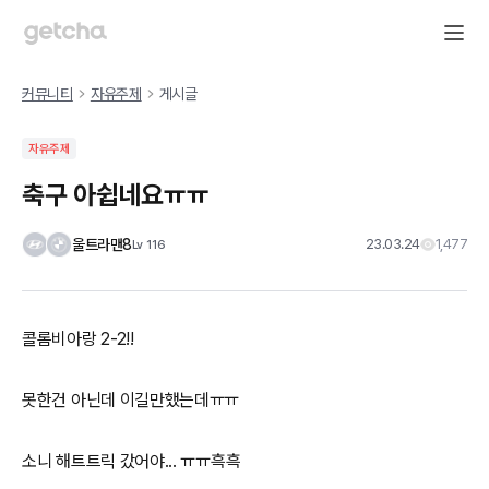
커뮤니티
자유주제
게시글
자유주제
축구 아쉽네요ㅠㅠ
울트라맨8
23.03.24
1,477
Lv
116
콜롬비아랑 2-2!!
못한건 아닌데 이길만했는데ㅠㅠ
소니 해트트릭 갔어야... ㅠㅠ흑흑