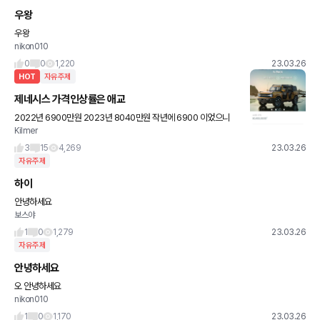
우왕
우왕
nikon010
0
0
1,220
23.03.26
HOT
자유주제
제네시스 가격인상률은 애교
2022년 6900만원 2023년 8040만원 작년에 6900 이었으니
Kilmer
올해는 7500 전후에서 정해지지 않을까 내심 기대했는데 8040 됩
니다.
3
15
4,269
23.03.26
자유주제
하이
안녕하세요
보스야
1
0
1,279
23.03.26
자유주제
안녕하세요
오 안녕하세요
nikon010
1
0
1,170
23.03.26