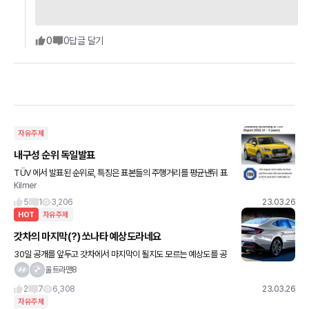
0
0
답글 달기
자유주제
내구성 순위 독일발표
TÜV 에서 발표된 순위로, 특징은 표본들의 주행거리를 평균낸뒤 표
Kilmer
기합니다. 쉼표는 소숫점입니다. 예) Porsche 911 2,9% 35000k
m 포르쉐 911 평균 3만5천 뛰었고 정
5
1
3,206
23.03.26
HOT
자유주제
갓차의 마지막(?) 쏘나타 예상도라네요
30일 공개를 앞두고 갓차에서 마지막이 될지도 모르는 예상도를 공
개했는데요, 실물을 봐야겠지만.. 갠적으론 쏘나타를 아반떼급 만들
울트라맨8
기(?)에 성공한 듯 하네요... 여러분 생각은 어떠신가요
2
7
6,308
23.03.26
자유주제