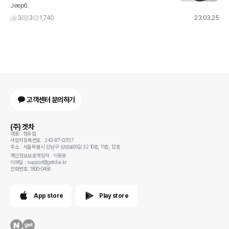
Jeep6
x3휠 넣어도 될까요? 전기차 전용 휠을 쓰는게 좋나요?
3
3
1,740
23.03.25
고객센터 문의하기
(주) 겟차
대표 : 정유철
사업자등록번호 : 243-87-00137
주소 : 서울특별시 강남구 삼성로91길 32 10층, 11층, 12층
개인정보보호책임자 : 이동용
이메일 : support@getcha.kr
전화번호: 1800-0456
App store
Play store