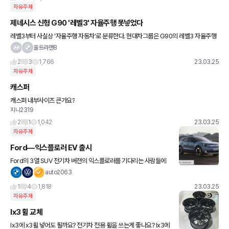
자유주제
제네시스 신형 G90 '레벨3' 자율주행 못넣었다
레벨3부터 사실상 '자율주행 자동차'로 분류한다. 현대차그룹은 G90의 레벨3 자율주행
속도를 기존 시속 60㎞에서 80㎞로 늘렸는데, 이 과정에서 안전 검증 필요성이 늘어
울트라맨8
서 그렇다네요ㅜㅜ
2
3
1,766
23.03.25
자유주제
캐스퍼
캐스퍼 내부사이즈 큰가요?
지니2319
2
1
1,042
23.03.25
자유주제
Ford—익스플로러 EV 출시
Ford의 3열 SUV 전기차 버젼의 익스플로러를 기다리는 사람들에
게 희소식을 전합니다. 비록 같은 익스플로러는 아니지만, 조금 컴팩
auto2063
트한 버젼의 크로스오버를 폭스바겐 MEB 플랫폼 기반으로 내놨네
1
4
1,818
23.03.25
요
자유주제
Ix3 휠 교체
Ix3에 x3휠 넣어도 될까요? 전기차 전용 휠을 쓰는게 좋나요? Ix3에