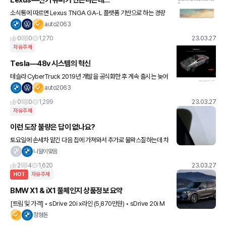
소식통에 따르면 Lexus TNGA GA-L 플랫폼 기반으로 하는 경량
알루미늄 합금 섀시와 카본 파이버 바디를 적용한 슈퍼카 플러그인
auto2063
하이브리드를 준비하고 있다는 것으로 알려졌다. LFA 전동화
0
0
1,270
23.03.27
자유주제
Tesla—48v 시스템의 혁신
테슬라 CyberTruck 2019년 개발을 공식화한 후 계속 출시는 늦어
지는 가운데 드뎌 생산에 가까워진 것으로 보여 집니다. 특히 일전에
auto2063
소개한 냉동압연 기술로 탄생한 exoskeleton 섀시
0
0
1,299
23.03.27
자유주제
이런 도장 불량은 답이 없나요?
토요일에 손세차 맡긴 다음 집에 가져와서 추가로 물왁스질하는데 차
여기저기이 사진에 보이는 누런 얼룩 같은게 좀 있더라구요 손세차까
니말이맞음
지 받았는데 뭐가 묻은거야 하고 자세히 살펴보니 도장면 겉에 뭐가
2
4
1,620
23.03.27
HOT
자유주제
BMW X1 & iX1 풀체인지 상품정보 요약
[트림 및 가격] • sDrive 20i x라인 (5,870만원) • sDrive 20i M
스포츠 (6,340만원) • sDrive 18d x라인 (5,770만원) • sDrive 1
정형돈
8d M