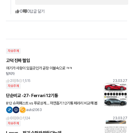
0
0
답글 달기
자유주제
고덕 진짜 헬임
여기가 사람이 있을곳인가 곧장 이불속으로 ㅋㅋ
탈퇴자
2
5
1,515
23.03.27
자유주제
단순비교 -27- Ferrari 12기통
812 슈퍼패스트 vs 푸로상게… 자연흡기 12기통 페라리 비교해 봅
니다
auto2063
0
0
1,124
23.03.27
자유주제
Lexus—전기 슈퍼카 만든다는데…