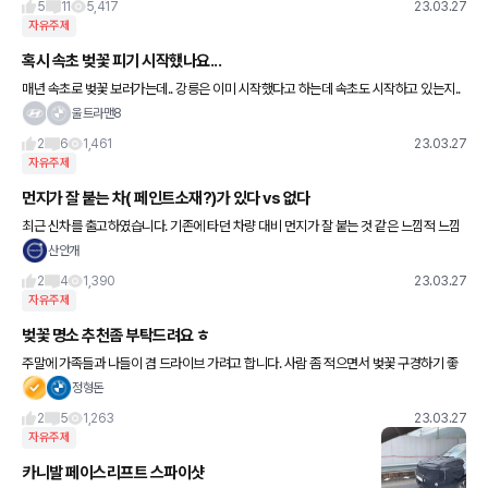
5
11
5,417
23.03.27
자유주제
혹시 속초 벚꽃 피기 시작했나요...
매년 속초로 벚꽃 보러가는데.. 강릉은 이미 시작했다고 하는데 속초도 시작하고 있는지..
궁금합니다~~ 이번주말에 가야하아 담주말에 가야하나... ㅎㅎ
울트라맨8
2
6
1,461
23.03.27
자유주제
먼지가 잘 붙는 차( 페인트소재?)가 있다 vs 없다
최근 신차를 출고하였습니다. 기존에 타던 차량 대비 먼지가 잘 붙는 것 같은 느낌적 느낌
에 질문을 드리게 되었는데요. 최근 출고 차량 볼보 v90 데님블루 기존 차량 BMW 320
산안개
& 528
2
4
1,390
23.03.27
자유주제
벚꽃 명소 추천좀 부탁드려요 ㅎ
주말에 가족들과 나들이 겸 드라이브 가려고 합니다. 사람 좀 적으면서 벚꽃 구경하기 좋
은 곳 어디 없을까요 ㅎㅎ
정형돈
2
5
1,263
23.03.27
자유주제
카니발 페이스리프트 스파이샷