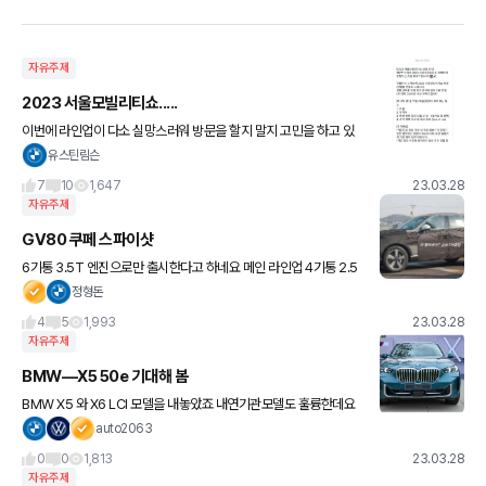
자유주제
2023 서울모빌리티쇼.....
이번에 라인업이 다소 실망스러워 방문을 할지 말지 고민을 하고 있
던 찰나에 BMW 이벤트에 당첨이 되었습니다.. ㅎㅎㅎ 이렇게 된 이
유스틴림슨
상 방문을 할 수 밖에 없겠군요 기대를 하지 않고 가면 실망도
7
10
1,647
23.03.28
자유주제
GV80 쿠페 스파이샷
6기통 3.5T 엔진으로만 출시한다고 하네요 메인 라인업 4기통 2.5
T가 없는 게 조금 아쉽긴 합니다 레벨 3급 반자율주행 기능도 탑재된
정형돈
다고 하네요
4
5
1,993
23.03.28
자유주제
BMW—X5 50e 기대해 봄
BMW X5 와 X6 LCI 모델을 내놓았죠 내연기관모델도 훌륭한데요
특히 Marina Bay Blue 메탈릭 컬러의 유니크함💯💯💯 이번 페리
auto2063
는 갠적으로 페리 이상의 의미를 두는 편입니다. 외
0
0
1,813
23.03.28
자유주제