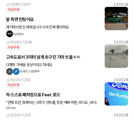
1
8
1,657
23.03.28
자유주제
앞 측면 틴팅이요
제거하시면 신세계입니다 시야 진짜 좋아져요
kyukyu
6
9
1,549
23.03.28
자유주제
고속도로서 3미터 넘게 솟구친 기아 쏘울 ㄷㄷ
다행히 가벼운 경상이라고 하네요
두루치기와뿌꾸
1
3
1,292
23.03.28
자유주제
차 스스로 폐차장으로 Feat. 포드
"연체 초반, 컴퓨터는 크루즈 컨트롤, 창문 개폐 버튼, 라디오, GPS
Kilmer
등의 기능을 제한한다. 그래도 할부금을 갚지 않으면 에어컨, 원격 시
동 장치, 도어 잠금/해제 등을 추가로 제한한다.
2
4
1,513
23.03.28