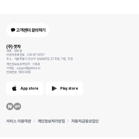
고객센터 문의하기
(주) 겟차
대표 : 정유철
사업자등록번호 : 243-87-00137
주소 : 서울특별시 강남구 삼성로91길 32 10층, 11층, 12층
개인정보보호책임자 : 이동용
이메일 : support@getcha.kr
전화번호: 1800-0456
App store
Play store
서비스 이용약관
개인정보처리방침
자동차금융모집인