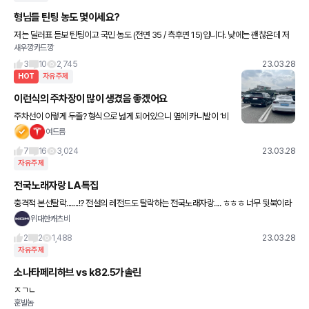
형님들 틴팅 농도 몇이세요?
저는 딜러표 듣보 틴팅이고 국민 농도 (전면 35 / 측후면 15)입니다. 낮에는 괜찮은데 저
새우깡카드깡
녁에 야외주차할 때 불편하네유.. 기존 틴팅 갈아엎고 전면 50, 측후면 30으로 바꾸려고
하
3
10
2,745
23.03.28
HOT
자유주제
이런식의 주차장이 많이 생겼음 좋겠어요
주차선이 이렇게 두줄? 형식으로 넓게 되어있으니 옆에 카니발이 ‘비
매너’ 주차해도 큰 불편함없고 문콕 걱정도 없네요 앞으로 이렇게 다
여드름
바뀌었음 좋겠슴다
7
16
3,024
23.03.28
자유주제
전국노래자랑 LA특집
충격적 본선탈락.......!? 전설의 레전드도 탈락하는 전국노래자랑.... ㅎㅎㅎ 너무 뒷북이라
먀~~~안 합니다.^^; 다들 오늘도 굿데이들 되세요.👍
위대한캐츠비
2
2
1,488
23.03.28
자유주제
소나타페리하브 vs k82.5가솔린
ㅈㄱㄴ
훈발놈