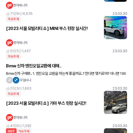
겟차매니저
7
9
6,635
23.03.30
자유주제
[2023 서울 모빌리티 쇼] MINI 부스 현장 실시간!
겟차매니저
5
1
1,457
23.03.30
자유주제
Bmw 신차 엔진오일교환에 대해..
Bmw신차 구매후.. 1. 엔진오일 교환을 하는게 좋을까요..? 한다면 몇키로에? 아니면 190
00정도에 불 들어오면 서비스센터 가는게 좋을까요?ㅜ 2. 혹시 엔진오일을 교환한다면
무얼사나
동탄쪽에 친절한
2
3
1,663
23.03.30
자유주제
[2023 서울 모빌리티 쇼] 기아 부스 현장 실시간!
겟차매니저
4
0
1,582
23.03.30
HOT
자유주제