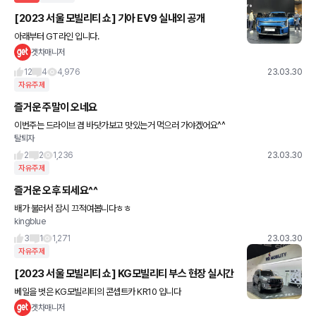
[2023 서울 모빌리티 쇼] 기아 EV9 실내외 공개
아래부터 GT라인 입니다.
겟차매니저
12
4
4,976
23.03.30
자유주제
즐거운 주말이 오네요
이번주는 드라이브 겸 바닷가보고 맛있는거 먹으러 가야겠어요^^
탈퇴자
2
2
1,236
23.03.30
자유주제
즐거운 오후 되세요^^
배가 불러서 잠시 끄적여봅니다ㅎㅎ
kingblue
3
1
1,271
23.03.30
자유주제
[2023 서울 모빌리티 쇼] KG모빌리티 부스 현장 실시간
베일을 벗은 KG모빌리티의 콘셉트카 KR10 입니다
겟차매니저