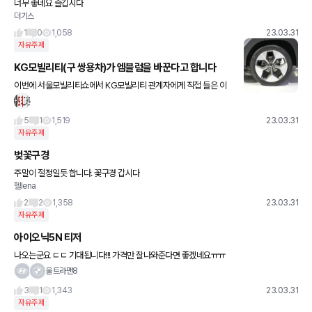
너무 좋네요 즐깁시다
더기스
1
0
1,058
23.03.31
자유주제
KG모빌리티(구 쌍용차)가 엠블럼을 바꾼다고 합니다
이번에 서울모빌리티쇼에서 KG모빌리티 관계자에게 직접 들은 이
야기인데요, 앞으로 나올 신차에는 새로운 엠블럼이 탑재된다고 합니
다. 다만, 새 디자인이 아직 정해지지는 않았다고 합니다. 그래서 당분
5
1
1,519
23.03.31
자유주제
벚꽃구경
주말이 절정일듯 합니다. 꽃구경 갑시다
헬lena
2
2
1,358
23.03.31
자유주제
아이오닉5N 티저
나오는군요 ㄷㄷ 기대됩니다!!! 가격만 잘나와준다면 좋겠네요ㅠㅠ
울트라맨8
3
1
1,343
23.03.31
자유주제