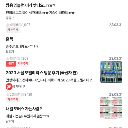
쌍용 엠블럼 이거 맞나요..ㅠㅠ?
편의점 로고 같이 생겼어요..ㅠㅠ 가슴이 아파요.ㅠㅠ
쿵쿵쓰
4
6
1,907
23.03.31
자유주제
출첵
즐주말 보내세요~^^ㅎㅎ
탈퇴자
1
1
1,263
23.03.31
HOT
자유주제
2023 서울 모빌리티 쇼 방문 후기 (국산차 편)
안녕하세요. 겟차매니저입니다. 바로 어제 2023 서울 모빌리티 쇼
에 다녀왔는데요! 먼저 다녀오고 느꼈던 겟차 매니저의 후기와 소감
겟차매니저
을 여러분들께 공유하고자 합니다. ^^ 1. 현대자
23
11
8,129
23.03.31
자유주제
내일 모터쇼 가는사람?
내일 가는분? 수원에서 일산 ㅠㅠ
탈퇴자