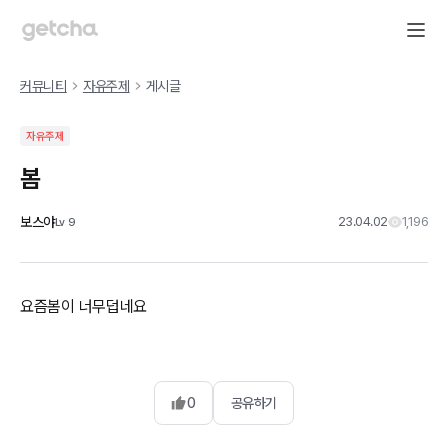
커뮤니티
자유주제
게시글
자유주제
봄
보스야
23.04.02
1,196
Lv
9
요즘봄이 너무덥네요
0
공유하기