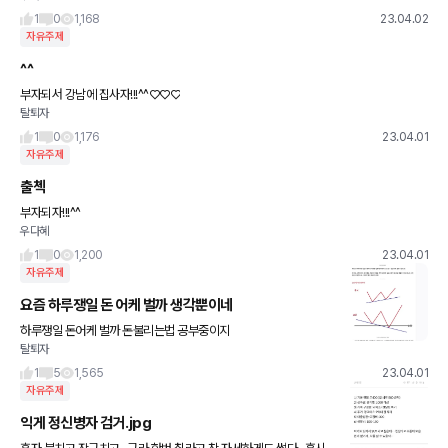
1
0
1,168
23.04.02
자유주제
^^
부자되서 강남에 집사자!!!^^♡♡♡
탈퇴자
1
0
1,176
23.04.01
자유주제
출첵
부자되자!!!^^
우다혜
1
0
1,200
23.04.01
자유주제
요즘 하루쟁일 돈 어케 벌까 생각뿐이네
하루쟁일 돈어케 벌까 돈불리는법 공부중이지
탈퇴자
1
5
1,565
23.04.01
자유주제
익게 정신병자 검거.jpg