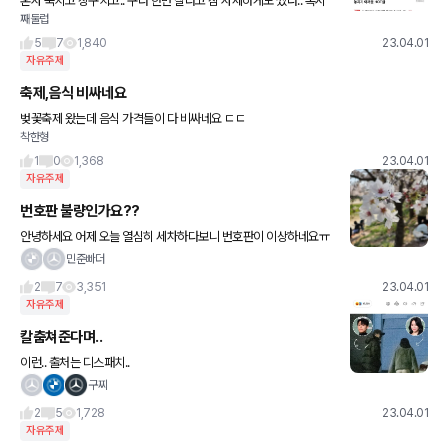
혼자 북치고 장구치고.. 구라 한번 칠라고 참 자세하게도 썼다.. 혹시
째둘럽
오널이니?
5
7
1,840
23.04.01
자유주제
축제,음식 비싸네요
벚꽃축제 왔는데 음식 가격들이 다 비싸네요 ㄷㄷ
착한형
1
0
1,368
23.04.01
자유주제
번호판 불량인가요??
안녕하세요 어제 오늘 열심히 세차하다보니 번호판이 이상하네요ㅠ
ㅠ 변색은 전부터 조금씩 변하더니 세차하고보니 더 심해졌네요.. 차
민준빠더
량사업소 오전에 갔다가 오늘 문닫아서 평일에 방문해봐야할것같고..
2
7
3,351
23.04.01
자유주제
칼춤쳐준다며..
이런.. 출처는 디스패치..
구찌
2
5
1,728
23.04.01
자유주제