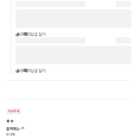
0
0
답글 달기
0
0
답글 달기
자유주제
ㅎㅇ
출첵해요~^^
우다혜