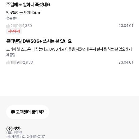
주말에도 일하니 죽것네요
벚꽃놀이는 사치네요 ㅠ
청춘불패
2
1
1,330
23.04.01
자유주제
콘티넨탈 DWS06+ 쓰시는 분 있나요
드라이 웻 스노우 다 잡는다고 DWS라고 이름을 지었던데 혹시 실사용 하는 분 있으신가
째둘럽
요 소음수준하고 눈길에서의 퍼포먼스가 궁금합니다. 지금은 한타 S2AS를 만족하며 쓰
고 있네요.
1
9
2,933
23.04.01
고객센터 문의하기
(주) 겟차
대표 : 정유철
사업자등록번호 : 243-87-00137