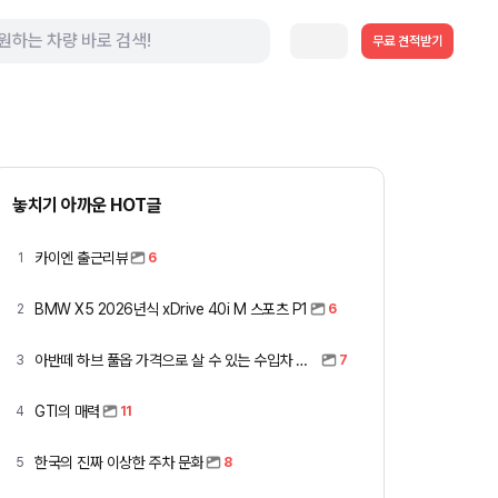
무료 견적받기
놓치기 아까운 HOT글
카이엔 출근리뷰
1
6
BMW X5 2026년식 xDrive 40i M 스포츠 P1
2
6
아반떼 하브 풀옵 가격으로 살 수 있는 수입차 모아봤습니다 (중고 포함)
3
7
GTI의 매력
4
11
한국의 진짜 이상한 주차 문화
5
8