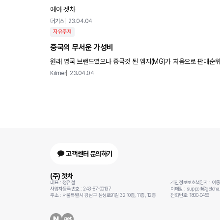
예아 겟차
더기스
23.04.04
자유주제
중국의 무서운 가성비
원래 영국 브랜드였으나 중국것 된 엠지(MG)가 처음으로 판매순위 7위에 오르고, 만리장성자
은 188
Kilmer
23.04.04
고객센터 문의하기
(주) 겟차
대표 : 정유철
개인정보보호책임자 : 이
사업자등록번호 : 243-87-00137
이메일 : support@getcha.
주소 : 서울특별시 강남구 삼성로91길 32 10층, 11층, 12층
전화번호: 1800-0456