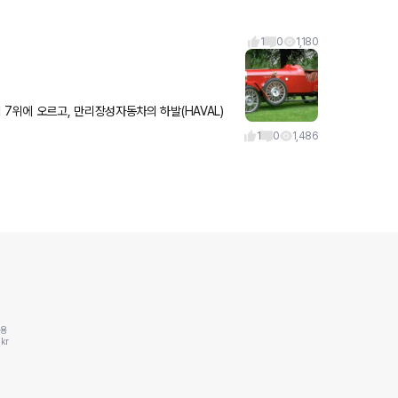
1
0
1,180
동차의 하발(HAVAL)
%라는 놀라운 판매성장률 등 호주를 정복하고 있습니다. 호주에서 중국
1
0
1,486
동용
kr