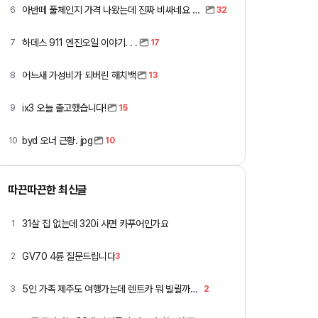
아반떼 풀체인지 가격 나왔는데 진짜 비싸네요 ㅎㅎ
6
32
하데스 911 엔진오일 이야기. . .
7
17
어느새 가성비가 되버린 해치백
8
13
ix3 오늘 출고했습니다!
9
15
byd 오너 근황. jpg
10
10
따끈따끈한 최신글
31살 집 없는데 320i 사면 카푸어인가요
1
GV70 4륜 질문드립니다
2
3
5인 가족 제주도 여행가는데 렌트카 뭐 빌릴까요 ㅎ
3
2