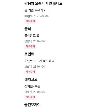
쌍용차 요즘 디자인 좋네요
음 기변 욕구가ㅜ
kingblue
23.04.04
자유주제
출석
출석완료 요
양휴이
23.04.04
자유주제
포인트
포인트 모으기 힘드네요
보스야
23.04.04
자유주제
겟차고고
겟차런~부웅
덕배스
23.04.04
자유주제
즐건겟차런