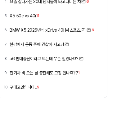
요즘 잘나가는 30대 남자들이 타고다니는 차
4
6
X5 50e vs 40i
5
11
BMW X5 2026년식 xDrive 40i M 스포츠 P1
6
6
한강에서 운동 중에 경찰차 사고남
7
a6 판매중단이라고 뜨는데 무슨 일있나요?
8
전기차 비 오는 날 충전해도 고장 안나쥬??
9
1
구매고민입니다..
10
5