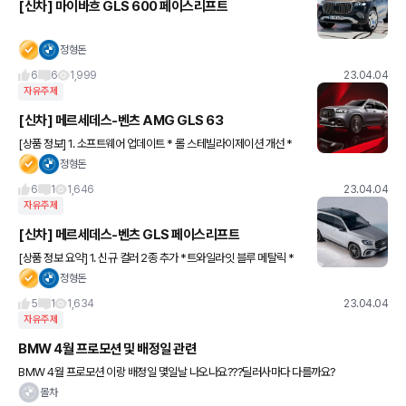
[신차] 마이바흐 GLS 600 페이스리프트
정형돈
6
6
1,999
23.04.04
자유주제
[신차] 메르세데스-벤츠 AMG GLS 63
[상품 정보] 1. 소프트웨어 업데이트 * 롤 스테빌라이제이션 개선 *
에어 서스펜션 시스템 개선 2. 실내 옵션 추가 * 바히아 브라운 / 블랙
정형돈
* 마끼야토 베이지 / 블랙 나파 3
6
1
1,646
23.04.04
자유주제
[신차] 메르세데스-벤츠 GLS 페이스리프트
[상품 정보 요약] 1. 신규 컬러 2종 추가 *트와일라잇 블루 메탈릭 *
매뉴팩처 알파인 그레이 논 메탈릭 2. 실내 옵션 추가 *카탈라 베이
정형돈
지 레더 *바히아 브라운 레더 *하이 글로스
5
1
1,634
23.04.04
자유주제
BMW 4월 프로모션 및 배정일 관련
BMW 4월 프로모션 이랑 배정일 몇일날 나오나요???딜러사마다 다를까요?
몰차