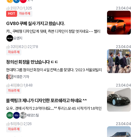
2
7
1,325
23.04.04
HOT
자유주제
GV80 쿠페 실사 가지고 왔습니다.
캬.., 쿠페형 디자인답게 뒷태, 측면 디자인이 정말 멋지네요~~ 빨리
실물로 보고싶네요 ^^ X6, Q8, GLE쿱 가솔린 차량 가격이 1.2억이
오렌지
니까 GV80 쿱은 시작가 9천, 풀옵 1억
32
62
22,178
23.04.04
자유주제
정의선 회장을 만났습니다 ㄷㄷ
현대차그룹 정의선 회장이 4일 킨텍스를 찾았다. '2023 서울모빌리
티쇼'를 둘러보기 위해서다. 정 회장은 모빌리티쇼 관람이 시작된 오
박홍준 기자
후 9시30분경 킨텍스에 도착했다. 임직원 및 수행원들과 현
4
8
1,848
23.04.04
자유주제
블랙핑크 제니가 디자인한 포르쉐라고 하네요 ^^
오우.. 경매 시작가 2.9억이네요....^^ 투리스모 4S 시작가가 1.6억인
데 넘 비싸네요 ㅎ 요즘 가수 친구들은 잘 모르는 아저씨라서 제니라
태양스틸
는 가수는 이번에 처음 알았는데 이 친구가 포
5
5
2,126
23.04.04
자유주제