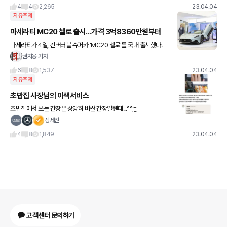
4
4
2,265
23.04.04
자유주제
마세라티 MC20 첼로 출시…가격 3억8360만원부터
마세라티가 4일, 컨버터블 슈퍼카 'MC20 첼로'를 국내 출시했다.
(왼쪽부터) 마세라티 아태지역 기무라 다카유키 총괄대표와 FMK 마
권지용 기자
세라티 김광철 대표이사가 'MC20 첼로'의 국내 출시를 기념
6
8
1,537
23.04.04
자유주제
초밥집 사장님의 이색서비스
초밥집에서 쓰는 간장은 상당히 비싼 간장일텐데...^^;;;;
장세진
4
8
1,849
23.04.04
고객센터 문의하기