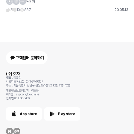
터 오언 벤틀리의 이름에서 그대로 따온 대표적인 영국 자동차 메이
탈퇴자
커입니다. 창립자 월터 오언 벤틀리는 1차 세계대전 당시 항공기 엔진
2
10
887
20.05.13
고객센터 문의하기
(주) 겟차
대표 : 정유철
사업자등록번호 : 243-87-00137
주소 : 서울특별시 강남구 삼성로91길 32 10층, 11층, 12층
개인정보보호책임자 : 이동용
이메일 : support@getcha.kr
전화번호: 1800-0456
App store
Play store