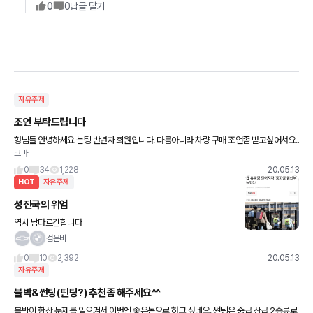
0
0
답글 달기
자유주제
조언 부탁드립니다
형님들 안녕하세요 눈팅 반년차 회원입니다. 다름아니라 차량 구매 조언좀 받고싶어서요..
크마
첫차를 K3 5만km 중고로 구매해서 현재 4년째 10만km 쓰고있습니다. 나이는 29에 연
봉은 세전
0
34
1,228
20.05.13
HOT
자유주제
성진국의 위엄
역시 남다르긴합니다
검은비
0
10
2,392
20.05.13
자유주제
블박&썬팅(틴팅?) 추천좀 해주세요^^
블박이 항상 문제를 일으켜서 이번엔 좋은놈으로 하고 싶네요. 썬팅은 중급,상급 2종류로