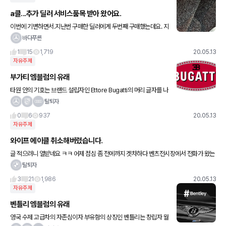
a클...추가 딜러 서비스품목 받아 왔어요.
이번에 기변하면서.지난번 구매한 딜러에게 두번째 구매했는데요. 지
난번엔 르삼 영맨 선배가 껴 있어서 그 선배가 마진 다 넘겨받고 마진
바다푸른
까지 다 저에게 부어줬었어요 ㅎ 이번엔 딜러한테 직접 계약했
1
15
1,719
20.05.13
자유주제
부가티 엠블럼의 유래
타원 안의 기호는 브랜드 설립자인 Ettore Bugatti의 머리 글자를 나
타냅니다. 붉은 타원의 가장자리를 감싸고 있는 60개의 점들에는 두
탈퇴자
개의 서로 모순된 의미가 있는데, 하나는 위엄을 나타
0
6
937
20.05.13
자유주제
와이프 에이클 취소해버렸습니다.
글 적으려니 열받네요 ㅋㅋ 어제 점심 좀 전에까지 겟차하다 벤츠전시장에서 전화가 왔는
데 지점장 할인 50받고 한 달 기다리겠다고해서 그렇게 처기가 된줄알았는데 말같지도
탈퇴자
않은 이야기하면서 번복하고
3
21
1,986
20.05.13
자유주제
벤틀리 엠블럼의 유래
영국 수제 고급차의 자존심이자 부유함의 상징인 벤틀리는 창립자 월