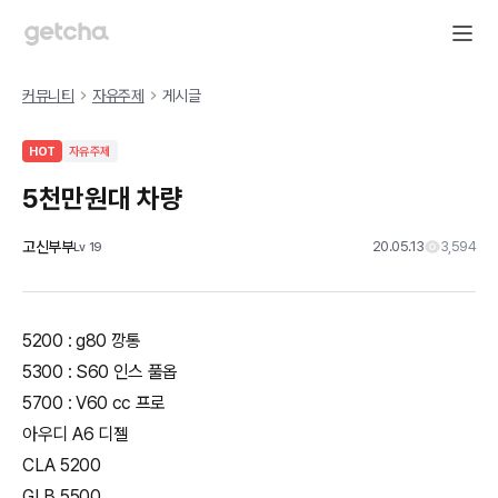
커뮤니티
자유주제
게시글
HOT
자유주제
5천만원대 차량
고신부부
20.05.13
3,594
Lv
19
5200 : g80 깡통
5300 : S60 인스 풀옵
5700 : V60 cc 프로
아우디 A6 디젤
CLA 5200
GLB 5500