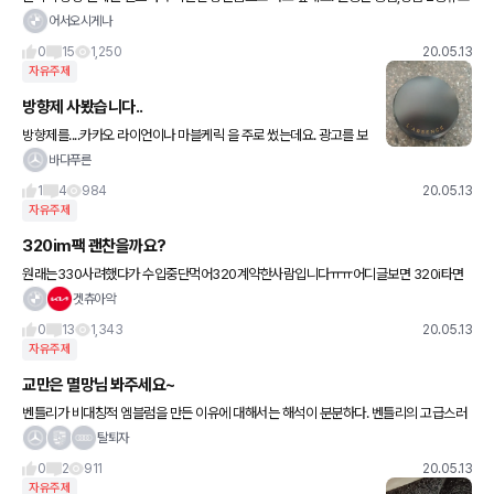
부탁드려요. 그리고 농도는 보통 몇퍼로들 하시나요? 평균의 농도로 하려구요. 추천해주
어서오시게나
시는김에 대략적인
0
15
1,250
20.05.13
자유주제
방향제 사봤습니다..
방향제를....카카오 라이언이나 마블케릭 을 주로 썼는데요. 광고를 보
다가 롭x 판매1위 라는 랍생x 향수를 방향제로 내놨다 해서 평소에
바다푸른
향수를 안써서 몰랐는데 하도 광고를 하니 향이 얼마나 좋은
1
4
984
20.05.13
자유주제
320im팩 괜찬을까요?
원래는330사려했다가 수입중단먹어320계약한사람입니다ㅠㅠ어디글보면 320i타면
아반떼스포츠 한테따인다고 부들부들거리게 되있다고 그러더라구요..솔직히 저는320이
겟츄아악
마력수는딸리더라도 마력손실율이나 여러
0
13
1,343
20.05.13
자유주제
교만은 멸망님 봐주세요~
벤틀리가 비대칭적 엠블럼을 만든 이유에 대해서는 해석이 분분하다. 벤틀리의 고급스러
운 이미지를 지키고 불법복제를 막기위한 전략적 디자인이라는 분석에 가장 힘이 실린다.
탈퇴자
당시에도 벤틀리는 명품 자동차
0
2
911
20.05.13
자유주제