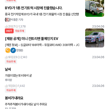
자유주제
BYD가 1톤 전기트럭 시장에 진출했습니다.
중국 전기차업체 BYD가 국내 1톤 전기 화물차 시장 진출을 선언했
다. BYD 공식 수입원 GS글로벌은 6일 크레스트72에서 런칭 쇼케
박홍준 기자
이스를 열고 1톤 전기트럭 T4K를 공개했다. GS 측은 이
2
7
1,378
23.04.06
HOT
자유주제
[제원 공개] 미니 컨트리맨 풀체인지 EV
[제원 정보] • 싱글모터 188마력 • 듀얼모터 AWD 308마력 • JC
W -> 내연기관 아닌 전기차로 출시 예정 • 배터리 용량 64.7kWh •
정형돈
최대주행거리 450km (WLTP기준) • i
9
23
2,140
23.04.06
자유주제
날씨
가믐이었는데 비와서 굳
루미왕
1
0
1,442
23.04.06
자유주제
봄비가내려요
추적추적봄비가내리네요 날이 추워요
지니2319