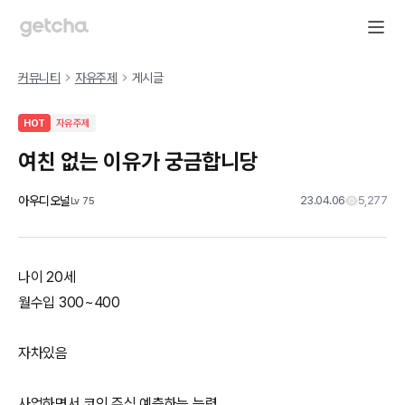
커뮤니티
자유주제
게시글
HOT
자유주제
여친 없는 이유가 궁금합니당
아우디오널
23.04.06
5,277
Lv
75
나이 20세
월수입 300~400
자차있음
사업하면서 코인 주식 예측하는 능력