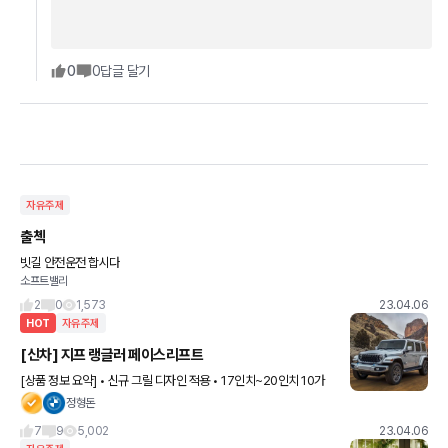
0
0
답글 달기
자유주제
출첵
빗길 안전운전 합시다
소프트밸리
2
0
1,573
23.04.06
HOT
자유주제
[신차] 지프 랭글러 페이스리프트
[상품 정보 요약] • 신규 그릴 디자인 적용 • 17인치~20인치 10가
지 새로운 휠 옵션 제공 • 타이어 33~35인치까지 제공 • 오픈 에어
정형돈
프리덤 옵션 제공 (소프트탑, 하드 탑, 원터
7
9
5,002
23.04.06