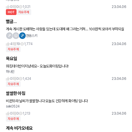
0
0
1,021
23.04.06
HOT
자유주제
뻘글…
계속 게시판 도배하는 사람들 있는데 도대체 왜 그러는거져… 100원씩 모아서 부자되실
껀가요
갠옴스키
4
19
1,774
23.04.06
자유주제
목요일
워킹데이반이지났네요~ 오늘도화이링입니다!
하나린
0
0
1,424
23.04.06
자유주제
쌀쌀한 아침
비온뒤라 날씨가 쌀쌀합니다 오늘도 건강하게 화이팅 입니다
sek0524
0
0
1,213
23.04.06
자유주제
계속 비가오네요