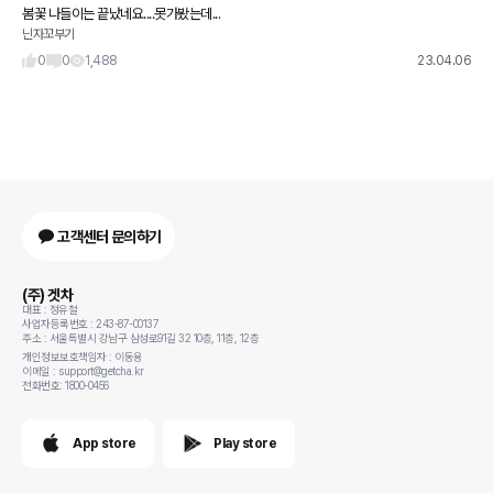
봄꽃 나들이는 끝났네요....못가봤는데...
닌자꼬부기
0
0
1,488
23.04.06
고객센터 문의하기
(주) 겟차
대표 : 정유철
사업자등록번호 : 243-87-00137
주소 : 서울특별시 강남구 삼성로91길 32 10층, 11층, 12층
개인정보보호책임자 : 이동용
이메일 : support@getcha.kr
전화번호: 1800-0456
App store
Play store