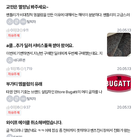
교만은 멸망님 봐주세요~
벤틀리가 비대칭적 엠블럼을 만든 이유에 대해서는 해석이 분분하다. 벤틀리의 고급스러
운 이미지를 지키고 불법복제를 막기위한 전략적 디자인이라는 분석에 가장 힘이 실린다.
탈퇴자
당시에도 벤틀리는 명품 자동차
0
2
911
20.05.13
자유주제
a클...추가 딜러 서비스품목 받아 왔어요.
이번에 기변하면서.지난번 구매한 딜러에게 두번째 구매했는데요. 지
난번엔 르삼 영맨 선배가 껴 있어서 그 선배가 마진 다 넘겨받고 마진
바다푸른
까지 다 저에게 부어줬었어요 ㅎ 이번엔 딜러한테 직접 계약했
1
15
1,719
20.05.13
자유주제
부가티 엠블럼의 유래
타원 안의 기호는 브랜드 설립자인 Ettore Bugatti의 머리 글자를 나
타냅니다. 붉은 타원의 가장자리를 감싸고 있는 60개의 점들에는 두
탈퇴자
개의 서로 모순된 의미가 있는데, 하나는 위엄을 나타
0
6
937
20.05.13
자유주제
와이프 에이클 취소해버렸습니다.
글 적으려니 열받네요 ㅋㅋ 어제 점심 좀 전에까지 겟차하다 벤츠전시장에서 전화가 왔는
데 지점장 할인 50받고 한 달 기다리겠다고해서 그렇게 처기가 된줄알았는데 말같지도