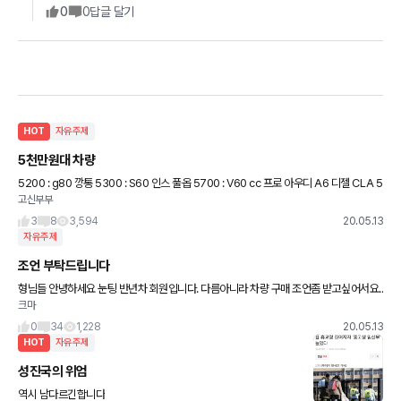
0
0
답글 달기
HOT
자유주제
5천만원대 차량
5200 : g80 깡통 5300 : S60 인스 풀옵 5700 : V60 cc 프로 아우디 A6 디젤 CLA 5
고신부부
200 GLB 5500 테슬라 모델3 행복한 고민인거죠?^*
3
8
3,594
20.05.13
자유주제
조언 부탁드립니다
형님들 안녕하세요 눈팅 반년차 회원입니다. 다름아니라 차량 구매 조언좀 받고싶어서요..
크마
첫차를 K3 5만km 중고로 구매해서 현재 4년째 10만km 쓰고있습니다. 나이는 29에 연
봉은 세전
0
34
1,228
20.05.13
HOT
자유주제
성진국의 위엄
역시 남다르긴합니다