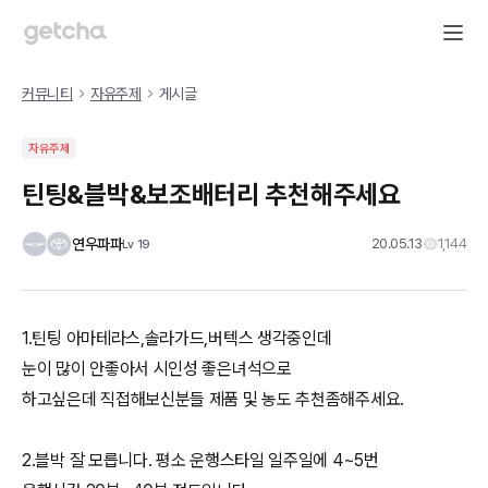
커뮤니티
자유주제
게시글
자유주제
틴팅&블박&보조배터리 추천해주세요
연우파파
20.05.13
1,144
Lv
19
1.틴팅 아마테라스,솔라가드,버텍스 생각중인데
눈이 많이 안좋아서 시인성 좋은녀석으로
하고싶은데 직접해보신분들 제품 및 농도 추천좀해주세요.
2.블박 잘 모릅니다. 평소 운행스타일 일주일에 4~5번