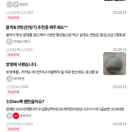
검은비
0
10
2,392
20.05.13
자유주제
블박&썬팅(틴팅?) 추천좀 해주세요^^
블박이 항상 문제를 일으켜서 이번엔 좋은놈으로 하고 싶네요. 썬팅은 중급,상급 2종류로
부탁드려요. 그리고 농도는 보통 몇퍼로들 하시나요? 평균의 농도로 하려구요. 추천해주
어서오시게나
시는김에 대략적인
0
15
1,250
20.05.13
자유주제
방향제 사봤습니다..
방향제를....카카오 라이언이나 마블케릭 을 주로 썼는데요. 광고를 보
다가 롭x 판매1위 라는 랍생x 향수를 방향제로 내놨다 해서 평소에
바다푸른
향수를 안써서 몰랐는데 하도 광고를 하니 향이 얼마나 좋은
1
4
984
20.05.13
자유주제
320im팩 괜찬을까요?
원래는330사려했다가 수입중단먹어320계약한사람입니다ㅠㅠ어디글보면 320i타면
아반떼스포츠 한테따인다고 부들부들거리게 되있다고 그러더라구요..솔직히 저는320이
겟츄아악
마력수는딸리더라도 마력손실율이나 여러
0
13
1,343
20.05.13
자유주제