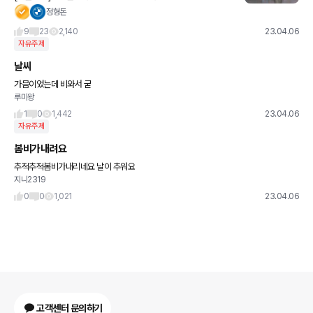
W -> 내연기관 아닌 전기차로 출시 예정 • 배터리 용량 64.7kWh •
정형돈
최대주행거리 450km (WLTP기준) • i
9
23
2,140
23.04.06
자유주제
날씨
가믐이었는데 비와서 굳
루미왕
1
0
1,442
23.04.06
자유주제
봄비가내려요
추적추적봄비가내리네요 날이 추워요
지니2319
0
0
1,021
23.04.06
고객센터 문의하기