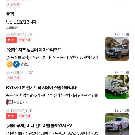
자유주제
출첵
빗길 안전운전 합시다
소프트밸리
2
0
1,573
23.04.06
HOT
자유주제
[신차] 지프 랭글러 페이스리프트
[상품 정보 요약] • 신규 그릴 디자인 적용 • 17인치~20인치 10가
지 새로운 휠 옵션 제공 • 타이어 33~35인치까지 제공 • 오픈 에어
정형돈
프리덤 옵션 제공 (소프트탑, 하드 탑, 원터
7
9
5,002
23.04.06
자유주제
BYD가 1톤 전기트럭 시장에 진출했습니다.
중국 전기차업체 BYD가 국내 1톤 전기 화물차 시장 진출을 선언했
다. BYD 공식 수입원 GS글로벌은 6일 크레스트72에서 런칭 쇼케
박홍준 기자
이스를 열고 1톤 전기트럭 T4K를 공개했다. GS 측은 이
2
7
1,378
23.04.06
HOT
자유주제
[제원 공개] 미니 컨트리맨 풀체인지 EV
[제원 정보] • 싱글모터 188마력 • 듀얼모터 AWD 308마력 • JC