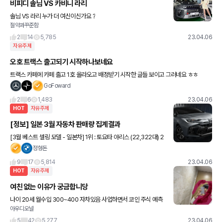
비피디 솔님 VS 카비니 라리
솔님 VS 라리 누가 더 여신이신가요 ?
절약과꾸준함
2
14
5,785
23.04.06
자유주제
오호 트랙스 출고되기 시작하나보네요
트랙스 카페에 카페 출고 1호 올라오고 배정받기 시작한 글들 보이고 그러네요 ㅎㅎ
GoFoward
2
6
1,483
23.04.06
HOT
자유주제
[정보] 일본 3월 자동차 판매량 집계결과
[3월 베스트 셀링 모델 - 일본차] 1위 : 토요타 야리스 (22,322대) 2
위 : 토요타 코롤라 (21,404대) 3위 : 닛산 노트 (16,167대) 4위 : 토
정형돈
요타 시엔타 (14,326대
9
17
5,814
23.04.06
HOT
자유주제
여친 없는 이유가 궁금합니당
나이 20세 월수입 300~400 자차있음 사업하면서 코인 주식 예측
아우디오널
하는 능력 와꾸 평타 이상
5
42
5,277
23.04.06