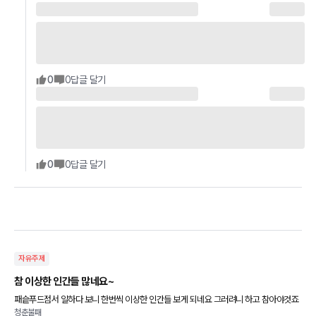
0
0
답글 달기
0
0
답글 달기
자유주제
참 이상한 인간들 많네요~
패슽푸드점서 일하다 보니 한번씩 이상한 인간들 보게 되네요 그러려니 하고 참아야것죠
청춘불패
ㅠ