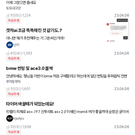
이제 그쳤으면 춥네요
토토내꼬얌
1
0
1,224
23.04.06
자유주제
겟차ai 조금 똑똑해진 것 같기도..?
아니면 쟤가 추천해주는 거 그돈씨인가여?
난리
4
4
1,393
23.04.06
자유주제
bmw 썬팅 및 ace3.0 블박
안녕하세요. 형님들 이번이 bmw 처음 구매할려고 하는데여 일단 썬팅을 후퍼옵틱 전면
푸하핳푸하
프나세 측후면 클래식으러 갈려는데 잘 하는걸까요?? 그리고 블박을 ace 3.0으로 그대
로 가도 되는건가..
1
2
1,601
23.04.06
자유주제
타이어 바꿀때가 되었는데요!
피렐리 피제로 as+ / P7 신투라토 as+2 // 미쉐린 mxm4 머가 좋을까여 순정은 굳이어
어시3인데 런플랫 너무 딱딱해여..
kyukyu
1
3
1,656
23.04.06
자유주제