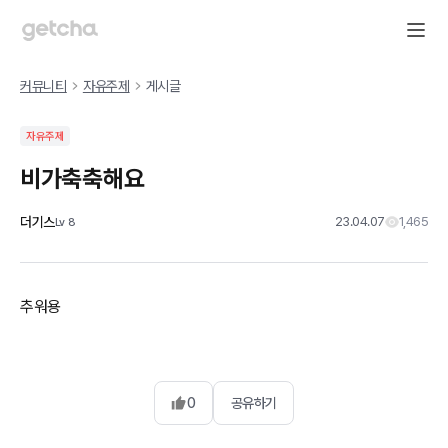
커뮤니티
자유주제
게시글
자유주제
비가축축해요
더기스
23.04.07
1,465
Lv
8
추워용
0
공유하기