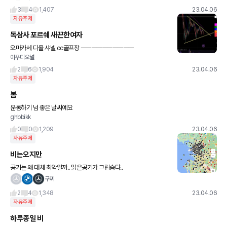
3
4
1,407
23.04.06
자유주제
독삼사 포르쉐 새끈한여자
오마카세 디올 샤넬 cc골프장 ㅡㅡㅡㅡㅡㅡㅡㅡㅡㅡ
아우디오널
2
6
1,904
23.04.06
자유주제
봄
운동하기 넘 좋은 날씨예요
ghbbikk
0
0
1,209
23.04.06
자유주제
비는오지만
공기는 왜 대체 최악일까.. 맑은공기가 그립슴댜..
구찌
2
4
1,348
23.04.06
자유주제
하루종일 비