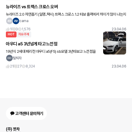
뉴라이즈 vs 트랙스 크로스 오버
뉴라이즈 2.0 자연흡기 (일명..택시) 트랙스 크로스 1.2 터보 출력에서 차이가 많이 나는지
요..? 급차이 , 안전, 공간 ,승차감 다 떠나서 요… 뉴라이즈가 킬로수가 많아서 슬슬
cama
1
0
1,576
23.04.06
HOT
자유주제
아우디 a5 3년넘게 타고 느낀점
19년식 2세대 페리전 아우디 a5(F5) sb모델 3년타보고 느낀점을
좀 써볼까합니다. 새차구입후 지금까지 별탈없이 잘타왔습니다. 4기
탈퇴자
통 2.0L 최대 252마력 가솔린 직분사 터보엔진. 공도에서
21
27
8,324
23.04.06
고객센터 문의하기
(주) 겟차