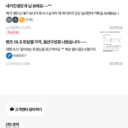
내거친생강과 님 보세요~~^^
제가 생강님 얘기 보다가 혹시나 싶어서 제 와이프차 담당 딜러한테 카톡을 보내봤습니
다.. 그랬더니 A220 A250 세단 흰색 검정색 재고 있다고 하네요... 다른 지점일 것 같으
장세진
니... 원하시면
2
15
1,313
20.05.14
자유주제
벤츠 GLS 트림별 가격, 옵션구성표 나왔습니다~~~
대형 SUV 알아보는 회원님들 참고하셔요 ^^ 예상 출시일은 6월이라
고 합니다. 580과 400D의 옵션차이 1. 드라이빙 어시스턴트 패키지
매애애앵구
플러스 2. 에너자이징 패키지 / 에너자이징 패
0
2
1,326
20.05.14
고객센터 문의하기
(주) 겟차