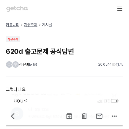
커뮤니티
자유주제
게시글
자유주제
620d 출고문제 공식답변
검은비
20.05.14
1,175
Lv
89
그렇다네요