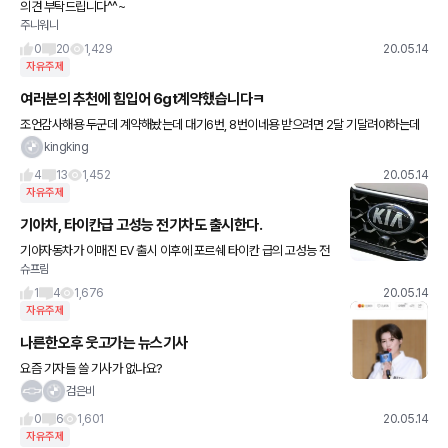
의견 부탁드립니다^^~
주니워니
0
20
1,429
20.05.14
자유주제
여러분의 추천에 힘입어 6gt계약했습니다ㅋ
조언감사해용 두군데 계약해놨는데 대기6번, 8번이네용 받으려면 2달 기달려야하는데
프로모션이 좋기를 바라며... 이제썬팅이 남았는데 추천좀해주세요ㅋ 쏘피그레이에 어울
kingking
리는 제품과 투과율 잘아시는분 있
4
13
1,452
20.05.14
자유주제
기아차, 타이칸급 고성능 전기차도 출시한다.
기아자동차가 이매진 EV 출시 이후에 포르쉐 타이칸 급의 고성능 전
슈프림
기차를 내놓는다고 영국 자동차 매체인 오토 익스프레스가 보도했습
니다. 오토 익스프레스에 따르면 기아차의 새로운 고성능 전기차는 E
1
4
1,676
20.05.14
-
자유주제
나른한오후 웃고가는 뉴스기사
요즘 기자들 쓸 기사가 없나요?
검은비
0
6
1,601
20.05.14
자유주제