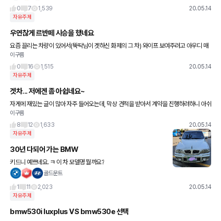
0
7
1,539
20.05.14
자유주제
우연찮게 르반떼 시승을 했네요
요즘 끌리는 차량이 있어서(뚝딱님이 겟하신 화제의 그 차) 와이프 보여주려고 아우디 매
이구름
장에 가던중 우연찮게 마세라티 전시장에 가게 되었습니다. 기블리 보러 갔는데 시승차중
르반떼가 있다며
0
16
1,515
20.05.14
자유주제
겟차... 저에겐 좀 아쉽네요~
자게에 재밌는 글이 많아 자주 들어오는데, 막상 견적을 받아서 계약을 진행하려하니 아쉬
이구름
운 점이 있어서 글을 쓰게 되었네요. 우선 출시전 차량... 출시전 프로모션이 확실하지 않은
경우 그에대한
8
12
1,633
20.05.14
자유주제
30년 다되어 가는 BMW
키드니 예쁘네요. ㅋ 이 차 모델명 뭘까요?
골드문트
1
11
2,023
20.05.14
자유주제
bmw530i luxplus VS bmw530e 선택