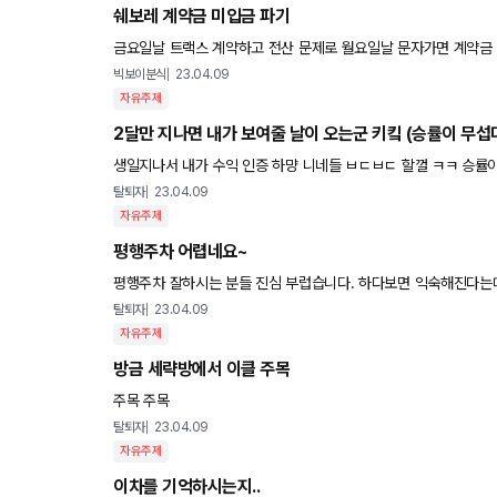
쉐보레 계약금 미입금 파기
금요일날 트랙스 계약하고 전산 문제로 월요일날 문자가면 계약금
온 상태입니다. 당시 서비스 이런거 잘 모르고 그냥 계약하고 왔는
빅보이분식
23.04.09
자유주제
2달만 지나면 내가 보여줄 날이 오는군 키킼 (승률이 무섭
생일지나서 내
탈퇴자
23.04.09
자유주제
평행주차 어렵네요~
평행주차 잘하시는 분들 진심 부럽습니다. 하다보면 익숙해진다는데.
탈퇴자
23.04.09
자유주제
방금 세략방에서 이클 주목
주목 주목
탈퇴자
23.04.09
자유주제
이차를 기억하시는지..