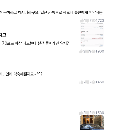
 입금하라고 하시더라구요. 일단 카톡으로 쉐보레 플친에게 계약서는
데
1
7
1,723
다고
가 수익 인증 하먕 니네들 ㅂㄷㅂㄷ 할껄 ㅋㅋ 승률이 70프로 이상 나오는데 실전 들어가면 알지?
3
9
1,960
. 언제 익숙해질까요~ ^^?
2
2
1,468
3
2
1,539