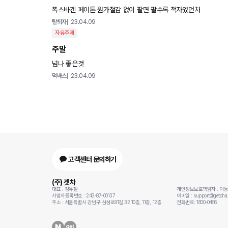
폭스바겐 페이톤 원가절감 없이 팔면 팔수록 적자였던차
탈퇴자
23.04.09
자유주제
주말
넘나 좋은것
덕배스
23.04.09
고객센터 문의하기
(주) 겟차
대표 : 정유철
개인정보보호책임자 : 이
사업자등록번호 : 243-87-00137
이메일 : support@getcha.
주소 : 서울특별시 강남구 삼성로91길 32 10층, 11층, 12층
전화번호: 1800-0456