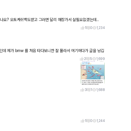
있나요? 오토케쉬백도받고 그러면 달리 매장가서 살필요없겠는데..
1
0
1,234
차주인데 제가 bmw 를 처음 타다보니깐 잘 몰라서 여기에다가 글을 남깁
2
5
1,699
3
1
1,688
1
0
1,244