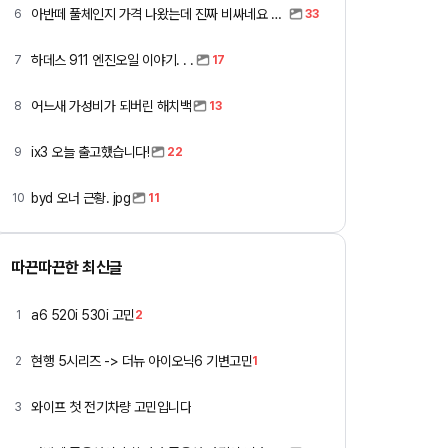
아반떼 풀체인지 가격 나왔는데 진짜 비싸네요 ㅎㅎ
6
33
하데스 911 엔진오일 이야기. . .
7
17
어느새 가성비가 되버린 해치백
8
13
ix3 오늘 출고했습니다!
9
22
byd 오너 근황. jpg
10
11
따끈따끈한 최신글
a6 520i 530i 고민
1
2
현행 5시리즈 -> 더뉴 아이오닉6 기변고민
2
1
와이프 첫 전기차량 고민입니다
3