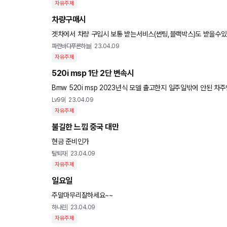
자유주제
차량구매시
겟차에서 차량 구입시 보통 받는서비스(썬팅,블랙박스)도 받을수
파란바다푸른하늘
23.04.09
자유주제
520i msp 1단 2단 변속시
Bmw 520i msp 2023년식 모델 출고한지 일주일밖에 안된 
니다. 제가 예민한거일수도 있겠지만 원래 1단에서 2단으로
Lv99
23.04.09
자유주제
불길한 느낌 중국 대만
현금 준비인가
탈퇴자
23.04.09
자유주제
일요일
주말마무리잘하세요~~
하나린
23.04.09
자유주제