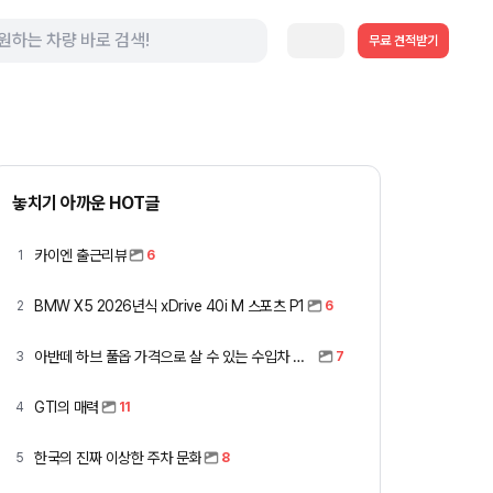
무료 견적받기
놓치기 아까운 HOT글
카이엔 출근리뷰
1
6
BMW X5 2026년식 xDrive 40i M 스포츠 P1
2
6
아반떼 하브 풀옵 가격으로 살 수 있는 수입차 모아봤습니다 (중고 포함)
3
7
GTI의 매력
4
11
한국의 진짜 이상한 주차 문화
5
8