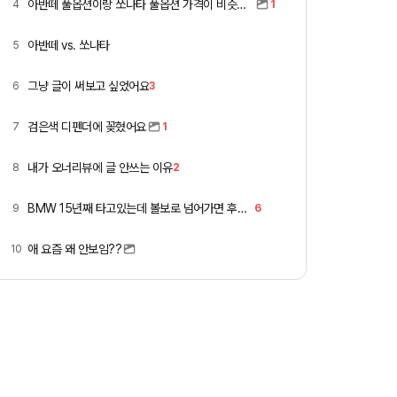
아반떼 풀옵션이랑 쏘나타 풀옵션 가격이 비슷하네요
4
1
아반떼 vs. 쏘나타
5
그냥 글이 써보고 싶었어요
6
3
검은색 디펜더에 꽂혔어요
7
1
내가 오너리뷰에 글 안쓰는 이유
8
2
BMW 15년째 타고있는데 볼보로 넘어가면 후회할까요 ?
9
6
애 요즘 왜 안보임??
10