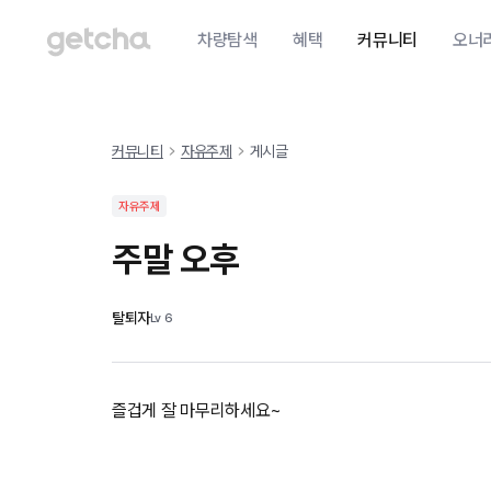
차량탐색
혜택
커뮤니티
오너
커뮤니티
자유주제
게시글
자유주제
주말 오후
탈퇴자
Lv
6
즐겁게 잘 마무리하세요~