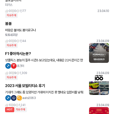
월요일시르다
더기스
0
0
1,177
23.04.10
자유주제
봄봄
바람은 불어도 봄이로구나
토토내꼬얌
0
0
1,144
23.04.09
자유주제
F1 좋아하시는분?
넷플릭스 본능의 질주 시즌5 보고있는데요, 내용은 22시즌이긴 한
데, 그래도 짜릿하니 재밌네요 ㅎ 갠적으론 페라리 르클레르 응원합
초크미
니다. 23시즌은 요즘 TV로 볼수있는 채널은 없으려나요? 써
3
9
1,309
23.04.09
자유주제
2023 서울 모빌리티쇼 후기
기대가 그래도 좀 있었지만 기대에 미치진 못 했네요 입점비를 낮춰
서라도 참가업체 확보에 주력해야지 싶네요✔️ 이번 행사의 주인공은
auto2063
제 생각엔 KG 모빌리티(전신: 쌍용) 이지 않나 싶네요. 현기만
1
0
1,241
23.04.09
HOT
자유주제