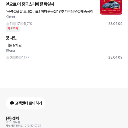
앞으로 더 중국스러워질 독일차
"음력설을 잘 보내셨나요? 해피 중국설" 언젠가부터 명절때 중국이
Kilmer
아닌 제3국에 보내는 인사말에도 Chinese New Year 라고 친절하
게 적어주는 독일 완성차 업계. 어떻게 중국의 비위를
11
17
5,710
23.04.09
자유주제
굿나잇
다들 잘자요
헬lena
0
0
1,177
23.04.09
고객센터 문의하기
(주) 겟차
대표 : 정유철
사업자등록번호 : 243-87-00137