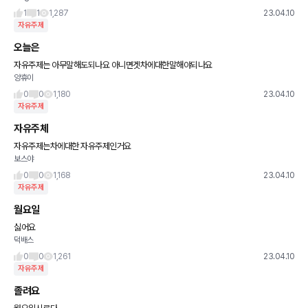
1
1
1,287
23.04.10
자유주제
오늘은
자유주제는 아무말해도되나요 아니면겟차에대한말해야되나요
양휴이
0
0
1,180
23.04.10
자유주제
자유주체
자유주제는차에대한 자유주제인거요
보스야
0
0
1,168
23.04.10
자유주제
월요일
싫어요
덕배스
0
0
1,261
23.04.10
자유주제
졸려요