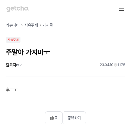
커뮤니티
자유주제
게시글
자유주제
주말아 가지마ㅜ
탈퇴자
23.04.10
1,175
Lv
7
후ㅜㅜ
0
공유하기