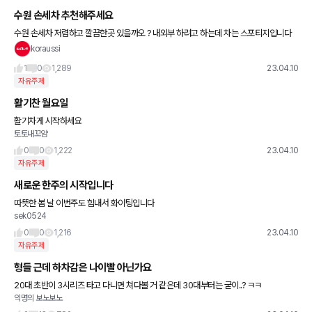
수원 손세차 추천해주세요
수원 손세차 저렴하고 깔끔한곳 있을까오 ? 내외부 하려고 하는데 차는 스포티지입니다
아예 아무것도 보르는 세린이입니다
koraussi
1
0
1,289
23.04.10
자유주제
활기찬 월요일
활기차게 시작하세요
토토내꼬얌
0
0
1,222
23.04.10
자유주제
새로운 한주의 시작입니다
따뜻한 봄 날 이번주도 힘내서 화이팅입니다
sek0524
0
0
1,216
23.04.10
자유주제
형들 근데 하차감은 나이빨 아닌가요
20대 초반이 3시리즈 타고 다니면 쳐다볼 거 같은데 30대부터는 굳이..? ㅋㅋ
익명의 보노보노