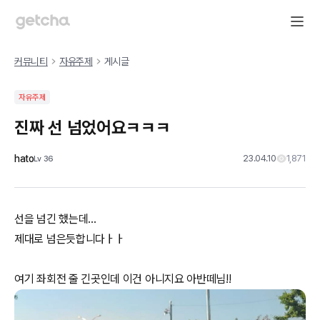
커뮤니티
자유주제
게시글
자유주제
진짜 선 넘었어요ㅋㅋㅋ
hato
23.04.10
1,871
Lv
36
선을 넘긴 했는데...
제대로 넘은듯합니다ㅏㅏ
여기 좌회전 줄 긴곳인데 이건 아니지요 아반떼님!!