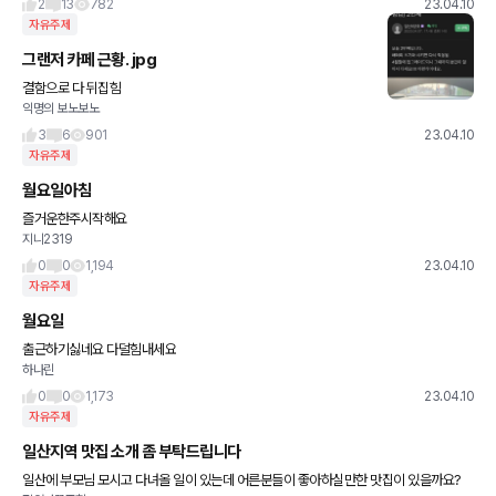
2
13
782
23.04.10
자유주제
그랜저 카페 근황. jpg
결함으로 다 뒤집힘
익명의 보노보노
3
6
901
23.04.10
자유주제
월요일아침
즐거운한주시작해요
지니2319
0
0
1,194
23.04.10
자유주제
월요일
출근하기싫네요 다덜힘내세요
하나린
0
0
1,173
23.04.10
자유주제
일산지역 맛집 소개 좀 부탁드립니다
일산에 부모님 모시고 다녀올 일이 있는데 어른분들이 좋아하실만한 맛집이 있을까요?