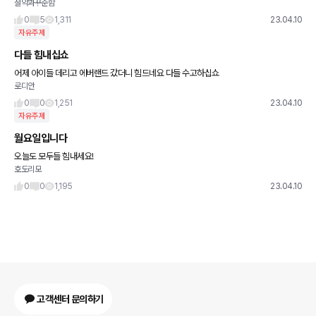
절약과꾸준함
고기류를 좋아하시고 술도 많이 좋아하십니다~~~ 고수님들 추천 부탁드립니다~~!!
0
5
1,311
23.04.10
자유주제
다들 힘내십쇼
어제 아이들 데리고 에버랜드 갔더니 힘드네요 다들 수고하십쇼
로디안
0
0
1,251
23.04.10
자유주제
월요일입니다
오늘도 모두들 힘내세요!
호도리모
0
0
1,195
23.04.10
고객센터 문의하기