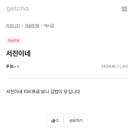
커뮤니티
자유주제
게시글
자유주제
서진이네
푸쏭
23.04.16
1,340
Lv
8
서진이네 티비프로 보니 김밥이 당깁니다
0
공유하기