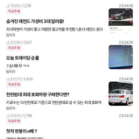
1
0
1,218
23.04.16
자유주제
숨겨진 레전드 가성비 3대 알려줌!
희귀하면서 가성비 좋고 저렴한 중고차를 추천함 1.혼다 레전드 혼다
탈퇴자
의 플래그쉽세단으로 혼다의 3500cc이면 성능은 끝났고 여기다 플
래그쉽 답게 통풍시트 어댑티브크루즈 컨트롤 차선유지보조 어라운
2
0
1,921
23.04.16
자유주제
오늘 트레이딩 승률
7승1패1무 ㅋㅋ
탈퇴자
2
7
1,406
23.04.16
자유주제
천만원대 최대 호화차량 구매한다면?
키로수는 10만전후로 기준으로 천만원대로 살 수 있는 최대 호화차
탈퇴자
량들을 엔카 매물보면서 찾아봄 1.f바디 7시리즈 전기형 hud 고스트
클러어징 뒷자석 전동커튼등 별에별 옵션 다있음 750li는 뒷
1
3
1,788
23.04.16
자유주제
첫차 연봉의 n배 ?