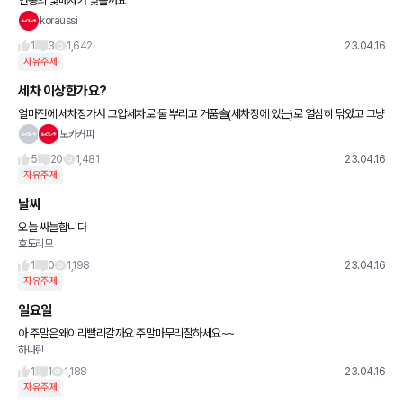
연봉의 몇배차가 맞을까요
koraussi
1
3
1,642
23.04.16
자유주제
세차 이상한가요?
얼마전에 세차장가서 고압세차로 물 뿌리고 거품솔(세차장에 있는)로 열심히 닦았고 그냥
가지고 있는 걸레로 물기 닦았는데 주변시선이 느껴지는게 저만 이상한 세차하는건가요?
모카커피
주변보면 다들 바께스에 걸
5
20
1,481
23.04.16
자유주제
날씨
오늘 싸늘합니다
호도리모
1
0
1,198
23.04.16
자유주제
일요일
아 주말은왜이리빨리갈까요 주말마무리잘하세요~~
하나린
1
1
1,188
23.04.16
자유주제