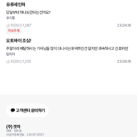
유류세인하
담달부터 하나도안되는건가요?
후지통
1
0
1,287
23.04.16
자유주제
오토바이 조심!
주말이라 배달하시는 기사님들 많이 다니시는데 바쁘신건 알지만 과속하시고 신호위반
탈퇴자
하시는 분들이 많아 접촉사고 빈번하네요. 오전에만 두번이나 봤습니다~ 다들 안전운전
하시고 주말 잘 마무리하세요!
1
0
1,220
23.04.16
고객센터 문의하기
(주) 겟차
대표 : 정유철
사업자등록번호 : 243-87-00137