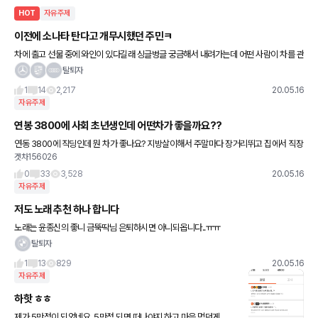
HOT
자유주제
이전에 소나타 탄다고 개무시했던 주민ㅋ
차에 출고 선물 중에 와인이 있다길래 싱글벙글 궁금해서 내려가는데 어떤 사람이 차를 관
찰하고 안에도 들여다보고 있더라구요. 가까이 가서 양해를 구하고 차에 잠시 타겠다고 하
탈퇴자
는데....!!!! 그
1
14
2,217
20.05.16
자유주제
연봉 3800에 사회 초년생인데 어떤차가 좋을까요??
연동 3800에 직딩인데 뭔 차가 좋나요? 지방살이해서 주말마다 장거리뛰고 집에서 직장
겟차156026
까지는 차로 5분정도 거리 주말마다 차 끌고 놀러댕길 계획은 있으나 쉽진 않을 것 같아
요. 차 사고싶
0
33
3,528
20.05.16
자유주제
저도 노래 추천 하나 합니다
노래는 윤종신의 좋니 금뚝딱님 은퇴하시면 아니되옵니다..ㅠㅠ
탈퇴자
1
13
829
20.05.16
자유주제
하핫 ㅎㅎ
제가 5만점이 되었네요. 5만점 되면 떠나야지 하고 마음 먹던게 ....