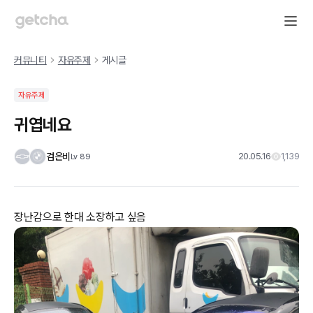
커뮤니티
자유주제
게시글
자유주제
귀엽네요
검은비
20.05.16
1,139
Lv
89