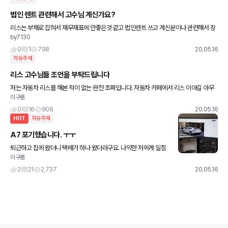
법인 렌트 관련해서 고수님 계신가요?
리스는 부채로 잡혀서 재무재표에 안좋은것 같고 법인렌트 쓰고 계신분이나 관련해서 장
by7130
단점 아시는 분 계실까요?
0
1
798
20.05.16
자유주제
리스 고수님들 조언을 부탁드립니다
저는 자동차 리스를 해본 적이 없는 완전 초짜입니다. 자동차 카페에서 리스 이야길 아무
이구름
리 봐도 이해가 안되는건데요. 궁금한점이 1. 차량을 1~3년 타고 승계를 할때 유리한 리스
조건 (보증금
0
16
908
20.05.16
HOT
자유주제
A7 포기했습니다. ㅜㅜ
퇴근하고 집에 왔더니 택배가 하나 왔더라구요. 나약한 저에게 일침
이구름
을 가하는 그런 택배가... 1년 기다려서 자신을 갖고 싶지 않냐고 하길
래... 마음을 다잡을겸 사진한장 찍었습니다. 앞으로도
2
21
2,737
20.05.16