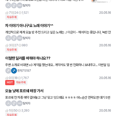
벌써 5만점이 되었네요^^ ㅋㅋㅋㅋ (방금전에 5만점이 된 부분 인증
탈퇴자
하다가 메일이랑 다 나와서 ... 이건 겟차 형제님들
7
24
1,521
20.05.16
자유주제
차 이야기 아니구요 노래 이야기^^
개인적으로 제게 오늘 밤 추천 드리고 싶은 노래는 ..! 이은미 - 헤어지는 중입니다, 녹턴 안
들어보셨더라도 가사 보시면서 라이브 보시면 좋을 것 같습니다. 닉걸고 추천 ㅠ
탈퇴자
3
27
980
20.05.16
자유주제
이럴땐 딜러를 바꿔야 하나요??
주변 소개로 비대면 x3 계약을 했는데요.. 계약서도 몇 번 전화하니 보내주고... 이번달 입
항에는 차가 부족하니 기다려 달라고만 하고... 오늘 오전에 답답해서 차량 대기 순번 물어
겟차75197
보니 점심이후
0
18
1,767
20.05.16
HOT
자유주제
오늘 낮에 포르쉐 매장 가서
포르쉐 전 차종 예약 걸어놓고 그냥 잊고 잇으래요 ㅎㅎㅎㅎ 어느순간 연락오면 대기 5번
됫다고 연락준다네요 ㅋㅋㅋㅋㅋ
탈퇴자
1
50
3,280
20.05.16
자유주제