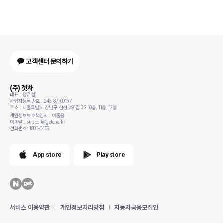
고객센터 문의하기
(주) 겟차
대표 : 정유철
사업자등록번호 : 243-87-00137
주소 : 서울특별시 강남구 삼성로91길 32 10층, 11층, 12층
개인정보보호책임자 : 이동용
이메일 : support@getcha.kr
전화번호: 1800-0456
App store
Play store
서비스 이용약관
개인정보처리방침
자동차금융모집인