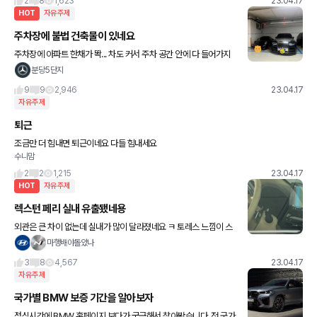
2
8
1,623
23.04.17
HOT
자유주제
주차장에 불법 건축물이 있네요
주차장에 아파트 한채가 똭... 차도 커서 주차 공간 안에 다 들어가지
도 않더라고요
분당5단지
9
9
2,946
23.04.17
자유주제
퇴근
조금만 더 힘내면 퇴근이네요 다들 힘내세요
수니맘
2
2
1,215
23.04.17
HOT
자유주제
렉스턴 페리 실내 유출됐네용
외관은 큰 차이 없는데 실내가 많이 달라졌네요 ㅋ 토레스 느낌이 스
멀스멀 나네요
마행배야돌았나
3
8
4,567
23.04.17
자유주제
국가별 BMW 보증 기간을 알아보자
점심시간에 BMW 홈페이지 보다가 궁금해서 찾아봤습니다. 전 국가