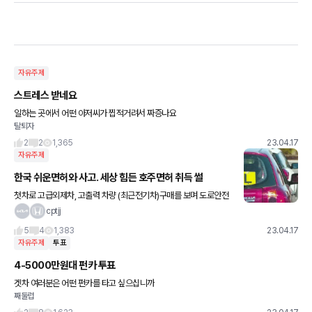
자유주제
스트레스 받네요
일하는 곳에서 어떤 아저씨가 찝적거려서 짜증나요
탈퇴자
2
2
1,365
23.04.17
자유주제
한국 쉬운면허와 사고. 세상 힘든 호주면허 취득 썰
첫차로 고급외제차, 고출력 차량 (최근전기차)구매를 보며 도로안전
에 대해 물음표가 생겼습니다. 2016년 12월부터 코스도 늘어나고 T
cptjj
자코스도 부활하면서 실제로 도로교통공단에 의하면 면허취득 경
5
4
1,383
23.04.17
자유주제
투표
4-5000만원대 펀카 투표
겟차 여러분은 어떤 펀카를 타고 싶으십니까
째둘럽