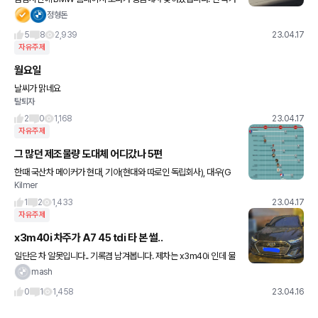
를 찾아보는 건 어렵고 한국, 독일, 일본, 미국 이렇게 4개 대표 국가
정형돈
의 보증 기간과 보증 연장 프로그램에 대해 찾아봤어요
5
8
2,939
23.04.17
자유주제
월요일
날씨가 맑네요
탈퇴자
2
0
1,168
23.04.17
자유주제
그 많던 제조물량 도대체 어디갔나 5편
한때 국산차 메이커가 현대, 기아(현대와 따로인 독립회사), 대우(G
Kilmer
M에 인수되기 전), 쌍용이 있었던 때가 있었고, 구매하는 입장에서는
수입차 없이도 다양한 플랫폼과 파워트레인 사이에서 차량을 골
1
2
1,433
23.04.17
자유주제
x3m40i 차주가 A7 45 tdi 타 본 썰..
일단은 차 알못입니다.. 기록겸 남겨봅니다. 제차는 x3m40i 인데 물
피도주 때문에 대차를 a7 45 디젤로 받아서 조금 타봤는데 x3m40i
mash
랑 승차감이 별로 차이 없는 것 같았습니다. 치고나
0
1
1,458
23.04.16