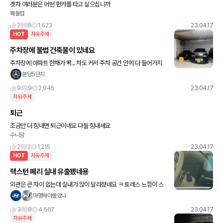
겟차 여러분은 어떤 펀카를 타고 싶으십니까
째둘럽
2
8
1,623
23.04.17
HOT
자유주제
주차장에 불법 건축물이 있네요
주차장에 아파트 한채가 똭... 차도 커서 주차 공간 안에 다 들어가지
도 않더라고요
분당5단지
9
9
2,946
23.04.17
자유주제
퇴근
조금만 더 힘내면 퇴근이네요 다들 힘내세요
수니맘
2
2
1,215
23.04.17
HOT
자유주제
렉스턴 페리 실내 유출됐네용
외관은 큰 차이 없는데 실내가 많이 달라졌네요 ㅋ 토레스 느낌이 스
멀스멀 나네요
마행배야돌았나
3
8
4,567
23.04.17
자유주제