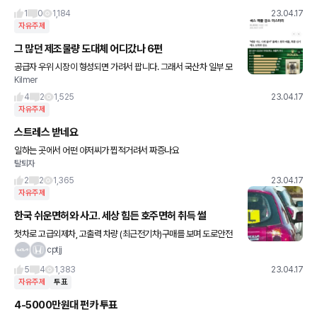
1
0
1,184
23.04.17
자유주제
그 많던 제조물량 도대체 어디갔나 6편
공급자 우위 시장이 형성되면 가려서 팝니다. 그래서 국산차 일부 모
Kilmer
델들이 한국보다 외국 시장에 우선배정되면 내수시장에서 예를들어
현대 투산 하이브리드를 1년 이상 기다리게 됩니다. 국내소비자는
4
2
1,525
23.04.17
자유주제
스트레스 받네요
일하는 곳에서 어떤 아저씨가 찝적거려서 짜증나요
탈퇴자
2
2
1,365
23.04.17
자유주제
한국 쉬운면허와 사고. 세상 힘든 호주면허 취득 썰
첫차로 고급외제차, 고출력 차량 (최근전기차)구매를 보며 도로안전
에 대해 물음표가 생겼습니다. 2016년 12월부터 코스도 늘어나고 T
cptjj
자코스도 부활하면서 실제로 도로교통공단에 의하면 면허취득 경
5
4
1,383
23.04.17
자유주제
투표
4-5000만원대 펀카 투표