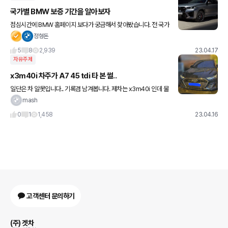
국가별 BMW 보증 기간을 알아보자
점심시간에 BMW 홈페이지 보다가 궁금해서 찾아봤습니다. 전 국가
를 찾아보는 건 어렵고 한국, 독일, 일본, 미국 이렇게 4개 대표 국가
정형돈
의 보증 기간과 보증 연장 프로그램에 대해 찾아봤어요
5
8
2,939
23.04.17
자유주제
x3m40i 차주가 A7 45 tdi 타 본 썰..
일단은 차 알못입니다.. 기록겸 남겨봅니다. 제차는 x3m40i 인데 물
피도주 때문에 대차를 a7 45 디젤로 받아서 조금 타봤는데 x3m40i
mash
랑 승차감이 별로 차이 없는 것 같았습니다. 치고나
0
1
1,458
23.04.16
고객센터 문의하기
(주) 겟차