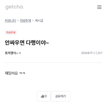
커뮤니티
자유주제
게시글
자유주제
안싸우면 다행이야~
프카쟁이
23.04.17
1,201
Lv
6
재밌어요 ㅋㅋ
0
공유하기