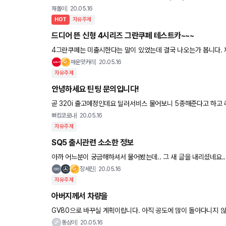
교체할거 교체하면서 수리하면서 타야될지 아니면
재돌이
20.05.16
HOT
자유주제
드디어 뜬 신형 4시리즈 그란쿠페 테스트카~~~
매운맛커리
20.05.16
자유주제
안녕하세요 틴팅 문의입니다!
곧 320i 출고예정인데요 딜러서비스 물어보니 5종해준다고 하고 레이노 s5 진행해준다고
딜러서비스 품질이떨어져도 그냥 진행하고 틴팅은 힘좀주라는 글
뻐킹코로나
20.05.16
자유주제
SQ5 출시관련 소소한 정보
아까 어느분이 궁금해하셔서 물어봤는데.. 그 새 글을 내리셨네요....
장세진
20.05.16
자유주제
아버지께서 차량을
GV80으로 바꾸실 계획이랍니다. 아직 공도에 많이 돌아다니지 않는
동삼이
20.05.16