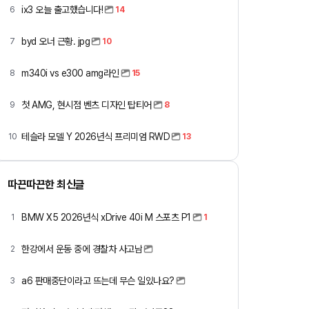
ix3 오늘 출고했습니다!
6
14
byd 오너 근황. jpg
7
10
m340i vs e300 amg라인
8
15
첫 AMG, 현시점 벤츠 디자인 탑티어
9
8
테슬라 모델 Y 2026년식 프리미엄 RWD
10
13
따끈따끈한 최신글
BMW X5 2026년식 xDrive 40i M 스포츠 P1
1
1
한강에서 운동 중에 경찰차 사고남
2
a6 판매중단이라고 뜨는데 무슨 일있나요?
3