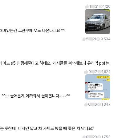
1
21
1,120
4그란쿠페는 미출시한다는 말이 있었는데 결국 나오는가 봅니다. 재미있는건 그란쿠페 M도 나온다네요 ^^
5
21
9,594
 하네요. 게시글들 검색해보니 유리막 ppf는
이
0
7
1,624
^^;;; 물어본게 아까워서 올려봅니다~~~^^
0
6
1,347
 듯한데, 디자인 말고 차 자체로 봤을 때 좋은 차 맞나요?
0
20
1,753