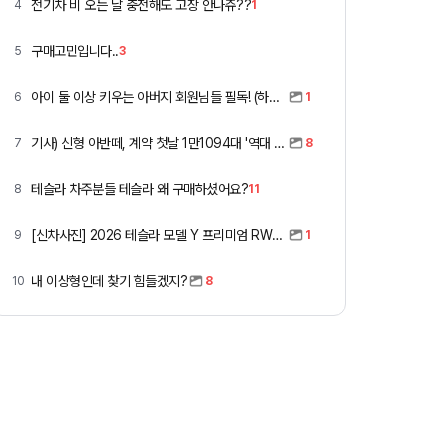
전기차 비 오는 날 충전해도 고장 안나쥬??
4
1
구매고민입니다..
5
3
아이 둘 이상 키우는 아버지 회원님들 필독! (하이패스 할인)
6
1
기사) 신형 아반떼, 계약 첫날 1만1094대 '역대 최고'
7
8
테슬라 차주분들 테슬라 왜 구매하셨어요?
8
11
[신차사진] 2026 테슬라 모델 Y 프리미엄 RWD (펄 화이트 + 블랙시트)
9
1
내 이상형인데 찾기 힘들겠지?
10
8