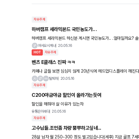
자유주제
하버캠프 세라믹본드 국민농도가.. .
하버캠프 세라믹본드 하신분 계시면 국민농도가.. .얼마일까요? 솔라 퀀텀 28/14 냐 하버 세라믹이냐 고민중입니다. 반사냐 비반사냐
ㅎ
어서오시게나
20.05.16
HOT
자유주제
벤츠 E클래스 진짜 ㅋㅋ
카페나 글들 보면 심심치 않게 20년식에 헤드업디스플레이 깨진다고 말 나오다가 드디어 유투브 방송에서 나왔네요 .... 근데 그 태도
가..!!^ ^ 짱츠라는 말은 이럴 때 쓰는거라는 ㅎㅎ 유투
탈퇴자
20.05.16
자유주제
C200야금야금 할인이 올라가는듯여
할인을 해줘야 살 이유가 있는차
유통은미래다
20.05.16
자유주제
고수님들.조언좀 차량 뿜뿌하고싶네...
28살 남자 월 250~300 정도 벌고있습니다(세후) 지금 골프 7세대 1.6tdi 타는중인데 13년부터 타서 7년째 14