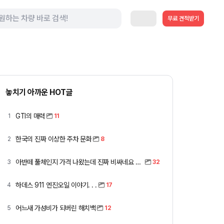
무료 견적받기
놓치기 아까운 HOT글
GTI의 매력
1
11
한국의 진짜 이상한 주차 문화
2
8
아반떼 풀체인지 가격 나왔는데 진짜 비싸네요 ㅎㅎ
3
32
하데스 911 엔진오일 이야기. . .
4
17
어느새 가성비가 되버린 해치백
5
12