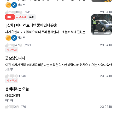
레이 중심의 인테리어 • 5G 데이터 연결 • 기존의 V6 엔진 단종 • 1
정형돈
1.1인치 터치 스크린 적용 •
13
16
3,341
23.04.18
HOT
자유주제
투표
[신차] 미니 컨트리맨 풀체인지 유출
차가 확실히 더 커졌네요 미니 쿠퍼 풀체인지도 호불호 씨게 갈렸는
데 컨트리맨도 호불호좀 갈릴듯요.. 저는 별로네요 ㅠㅠ 현행이 더 예
정형돈
쁜듯
11
47
8,263
23.04.18
자유주제
굿모닝입니다
여긴 날씨가 잔뜩 흐리네요 비온다는 소식은 없지만 바람도 매우 차요 비오는 지역도 있던
체리쭈
데 모두 안전운전 하시고 감기도 조심하세요 즐거운 하루 되세요~~
1
1
1,246
23.04.18
자유주제
봄비내리는 오늘
다들 화이팅
하다가
1
0
1,176
23.04.18