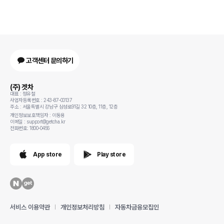
고객센터 문의하기
(주) 겟차
대표 : 정유철
사업자등록번호 : 243-87-00137
주소 : 서울특별시 강남구 삼성로91길 32 10층, 11층, 12층
개인정보보호책임자 : 이동용
이메일 : support@getcha.kr
전화번호: 1800-0456
App store
Play store
서비스 이용약관
개인정보처리방침
자동차금융모집인