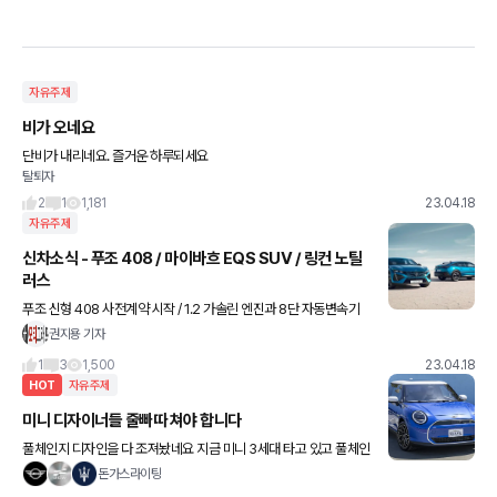
자유주제
비가 오네요
단비가 내리네요. 즐거운 하루되세요
탈퇴자
2
1
1,181
23.04.18
자유주제
신차소식 - 푸조 408 / 마이바흐 EQS SUV / 링컨 노틸
러스
푸조 신형 408 사전계약 시작 / 1.2 가솔린 엔진과 8단 자동변속기
조합으로 130마력 발휘 / 알뤼르와 GT 두 가지 트림 / 가격은 모두 4
권지용 기자
000만원대 벤츠, 마이바흐 EQS SUV
1
3
1,500
23.04.18
HOT
자유주제
미니 디자이너들 줄빠따 쳐야 합니다
풀체인지 디자인을 다 조져놨네요 지금 미니 3세대 타고 있고 풀체인
지 구매하려고 기다리고 있었는데 디자인 보자마자 손절하기로 결심
돈가스라이팅
했네요