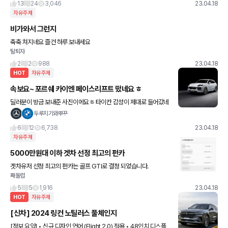
13
24
3,046
23.04.18
자유주제
비가와서 그런지
축축 쳐지네요 즐건 하루 보내세요
탈퇴자
2
2
988
23.04.18
HOT
자유주제
속보요~ 포르쉐 카이엔 페이스리프트 떴네요 ㅎ
딜러분이 방금 보내준 사진이에요ㅎ 타이칸 감성이 제대로 들어갔네
요 ^^ 카이엔은 현행말고 페리가 답이네요 ㅎㅎ 대기기관 상관 없으
두루치기와뿌꾸
면 무조건 페리 받는게 나을듯요? 저도 관심 있어서 물어봤는데
6
12
6,738
23.04.18
자유주제
5000만원대 이하 겟차 선정 최고의 펀카
겟차유저 선정 최고의 펀카는 골프 GTI로 결정 되었습니다.
째둘럽
5
5
1,916
23.04.18
HOT
자유주제
[신차] 2024 링컨 노틸러스 풀체인지
[정보 요약] • 신규 디자인 언어 (Flight 2.0) 적용 • 48인치 디스플