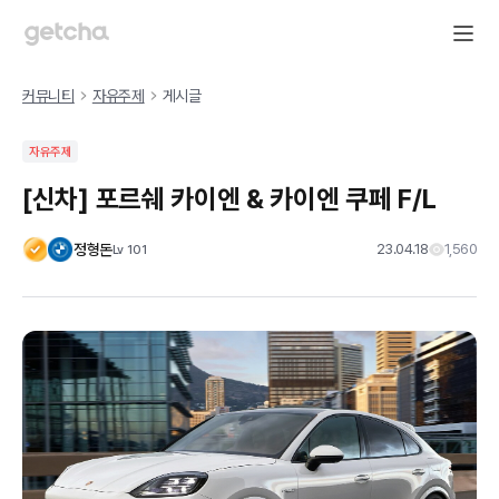
커뮤니티
자유주제
게시글
자유주제
[신차] 포르쉐 카이엔 & 카이엔 쿠페 F/L
정형돈
23.04.18
1,560
Lv
101