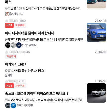
러스
푸조 신형 408 사전계약 시작 / 1.2 가솔린 엔진과 8단 자동변속기
조합으로 130마력 발휘 / 알뤼르와 GT 두 가지 트림 / 가격은 모두 4
권지용 기자
000만원대 벤츠, 마이바흐 EQS SUV
1
3
1,500
23.04.18
HOT
자유주제
미니 디자이너들 줄빠따 쳐야 합니다
풀체인지 디자인을 다 조져놨네요 지금 미니 3세대 타고 있고 풀체인
지 구매하려고 기다리고 있었는데 디자인 보자마자 손절하기로 결심
돈가스라이팅
했네요
13
24
3,046
23.04.18
자유주제
비가와서 그런지
축축 쳐지네요 즐건 하루 보내세요
탈퇴자
2
2
988
23.04.18
HOT
자유주제
속보요~ 포르쉐 카이엔 페이스리프트 떴네요 ㅎ
딜러분이 방금 보내준 사진이에요ㅎ 타이칸 감성이 제대로 들어갔네
요 ^^ 카이엔은 현행말고 페리가 답이네요 ㅎㅎ 대기기관 상관 없으
두루치기와뿌꾸
면 무조건 페리 받는게 나을듯요? 저도 관심 있어서 물어봤는데