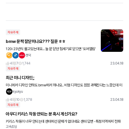
자유주제
bmw 문짝 잘닫히나요??? 질문 ㅎㅎ
120i 23년식 몰고있는데요... 늘 문 닫던 힘세기로 닫으면 ‘도어열림’
이라고 경고가뜨네요 ㅎㅎㅎ 생각보다 쎄게 닫아야 잘 닫히는거같은
겟덕
데요... 원래그렇게 타는건지 ㅋㅋㅋㅋㅋ 다른 모델은 어떤
4
7
1,744
23.04.18
자유주제
최근 미니 디자인;;
미니에서 디자인 안하도 bmw에서 하나요.. 비엠 디자인도 점점 과해진다는 느낌인데 미
니는 저세상으로 보내버리네;; 잘가 미니야 ㅜㅜ
kyukyu
4
10
1,378
23.04.18
자유주제
아우디 키리스 작동 안되는 분 혹시 계신가요?
키리스 작동이 너무 안되는데 센터에선 문제가 없다네요 센터 답변 -특정지역에서 전파
고속초딩
방해를 받아서 안될 가능성이 있다 -차 배터리가 약해지면 안된다 (출고 직후더라도 배타