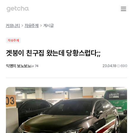
커뮤니티
자유주제
게시글
자유주제
겟붕이 친구집 왔는데 당황스럽다;;
익명의 보노보노
23.04.18
690
Lv
74