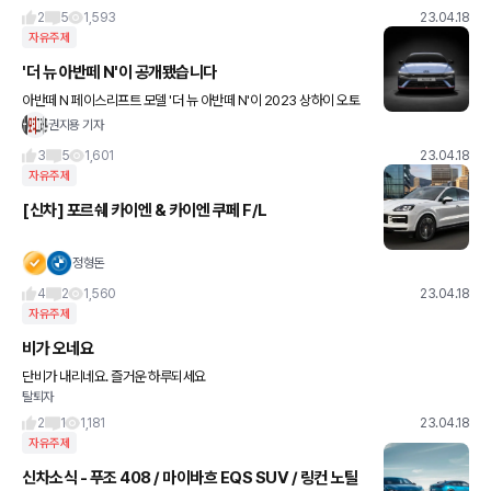
고오는 시간+평택항에
2
5
1,593
23.04.18
자유주제
'더 뉴 아반떼 N'이 공개됐습니다
아반떼 N 페이스리프트 모델 '더 뉴 아반떼 N'이 2023 상하이 오토
쇼에서 공개됐습니다. 외관은 더 뉴 아반떼를 기반으로 좀더 디테일
권지용 기자
한 요소들이 더해졌습니다. 구체적인 제원은 안나왔는데 기
3
5
1,601
23.04.18
자유주제
[신차] 포르쉐 카이엔 & 카이엔 쿠페 F/L
정형돈
4
2
1,560
23.04.18
자유주제
비가 오네요
단비가 내리네요. 즐거운 하루되세요
탈퇴자
2
1
1,181
23.04.18
자유주제
신차소식 - 푸조 408 / 마이바흐 EQS SUV / 링컨 노틸