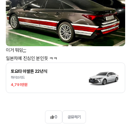
이거 뭐임;;;
일본차에 진심인 분인듯 ㅋㅋ
토요타 아발론 22년식
하이브리드
4,791만원
0
공유하기