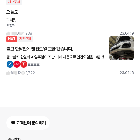
자유주제
오늘도
파이팅
윤정팔
1
0
1,238
23.04.19
HOT
자유주제
출고 한달만에 엔진오일 교환 했습니다.
출고한지 한달하고 일주일이 지난 어제 처음으로 엔진오일을 교환 했
습니다. 한달동안 2900km타고 길들이기를 끝내며 오일을 교환했
톨톨톨톨
는데 뽑아보니 새오일처럼 깨끗하더군요! 첨가제 대신 오일이나 자주
8
12
2,772
23.04.18
갈
고객센터 문의하기
(주) 겟차