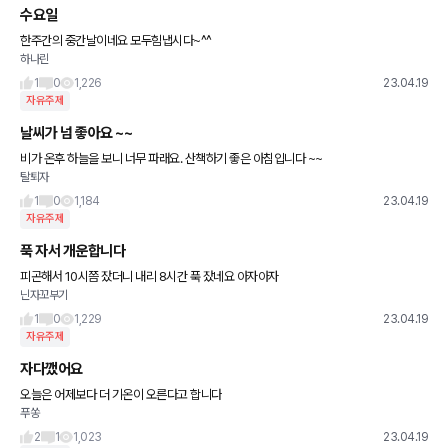
수요일
한주간의 중간날이네요 모두힘냅시다~^^
하나린
1
0
1,226
23.04.19
자유주제
날씨가 넘 좋아요 ~~
비가 온후 하늘을 보니 너무 파래요. 산책하기 좋은 아침입니다 ~~
탈퇴자
1
0
1,184
23.04.19
자유주제
푹 자서 개운합니다
피곤해서 10시쯤 잤더니 내리 8시간 푹 잤네요 아자아자
닌자꼬부기
1
0
1,229
23.04.19
자유주제
자다깼어요
오늘은 어제보다 더 기온이 오른다고 합니다
푸쏭
2
1
1,023
23.04.19