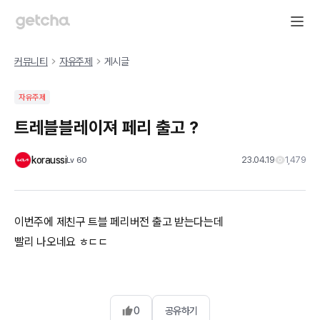
커뮤니티
자유주제
게시글
자유주제
트레블블레이져 페리 출고 ?
koraussi
23.04.19
1,479
Lv
60
이번주에 제친구 트블 페리버전 출고 받는다는데
빨리 나오네요 ㅎㄷㄷ
0
공유하기