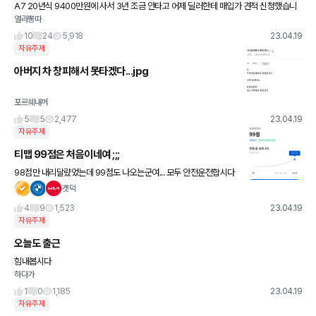
A7 20년식 9400만원에 사서 3년 조금 안타고 어제 딜러한테 매입가 견적 신청했습니
열라뽕따
다. 매입가 5500만원 부르네요 ㅠㅠ 할인이라도 많이 받았으면 덜 배 아팠을 거 같은데
할인도 300
10
24
5,918
23.04.19
자유주제
아버지 차 창피해서 못타겠다...jpg
포르쉐내꺼
5
5
2,477
23.04.19
자유주제
티맵 99점은 처음이네여 ;;;
98점만 내리달럈었는데 99점도 나오는군여... 모두 안전운전합시다
~!
겟덕
4
9
1,523
23.04.19
자유주제
오늘도 출근
힘내봅시다
하다가
1
0
1,185
23.04.19
자유주제