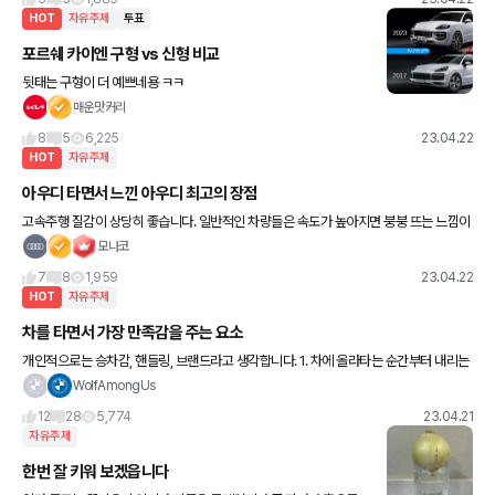
HOT
자유주제
투표
포르쉐 카이엔 구형 vs 신형 비교
뒷태는 구형이 더 예쁘네용 ㅋㅋ
매운맛커리
8
5
6,225
23.04.22
HOT
자유주제
아우디 타면서 느낀 아우디 최고의 장점
고속주행 질감이 상당히 좋습니다. 일반적인 차량들은 속도가 높아지면 붕붕 뜨는 느낌이
라서 불안했는데요 아우디는 반대로 속도가 올라가면 바닥에 더 달라붙어서 껌딱지처럼
모나코
붙어서 가는 느낌이
7
8
1,959
23.04.22
HOT
자유주제
차를 타면서 가장 만족감을 주는 요소
개인적으로는 승차감, 핸들링, 브랜드라고 생각합니다. 1. 차에 올라타는 순간부터 내리는
순간까지 매분매초 느껴지는 고급진 승차감 2. 이 커브를 이 속도로? 이렇게 안정적으로?
WolfAmongUs
라며 감탄하게
12
28
5,774
23.04.21
자유주제
한번 잘 키워 보겠읍니다