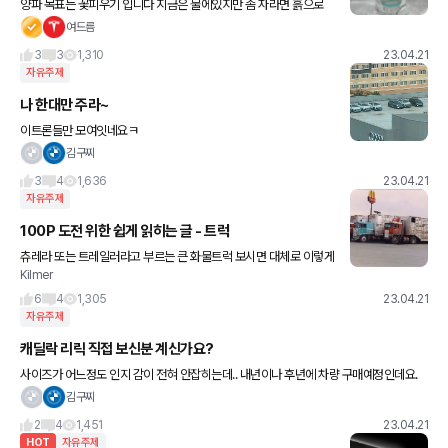
양파 목표는 꽃피우기 입니다 지금은 물에있지만 좀 자라면 흙으로
옮겨주려구여ㅎ 꽃에서 씨앗 얻어서 양파 수확도 해보고싶네요^^
여드름
3
3
1,310
23.04.21
자유주제
나 한대만 주라~
이트론들만 모여잇네요ㅋ
김구찌
3
4
1,636
23.04.21
자유주제
100P 도전 위한 쉽게 읽히는 글 - 트럭
츄레라 또는 트레일러라고 부르는 큰 화물트럭 보시면 대체로 이렇게
Kilmer
코가 납작한 형태입니다. 미국에서는 이것을 사람칸(cabin)이 엔진
위에(over) 있다하여 cabover 타입이라 부르고, 엔
6
4
1,305
23.04.21
자유주제
캐딜락 리릭 직접 보신분 계신가요?
사이즈가 어느정도 인지 감이 전혀 안잡히는데.. 내년이나 후년에 차량 구매예정인데요.
현재 제일 구매가능성이 높은 차가 gv80인데 실내크기가 비슷한지 궁금합니다.
김구찌
2
4
1,451
23.04.21
HOT
자유주제