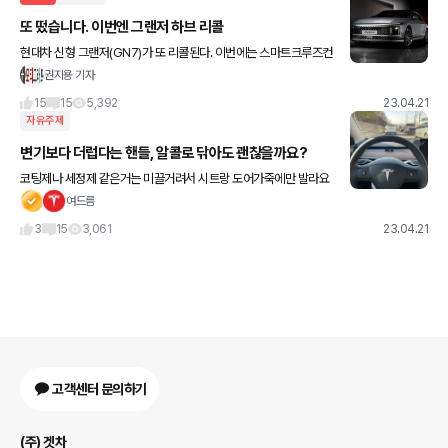
또 떴습니다. 이번엔 그랜저 하브 리콜
현대차 신형 그랜저(GN7)가 또 리콜된다. 이번에는 스마트크루즈컨
트롤 사용 중 언덕길에서 뒤로 밀리는 결함이다. 리콜 대상은 그랜저
권지용 기자
하이브리드 모델이다. 전자식 브레이크 소프트웨어 설정 오류로
15
15
5,392
23.04.21
자유주제
변기보다 더럽다는 핸들, 알콜로 닦아도 괜찮을까요?
코팅제나 세정제 같은거는 미끌거려서 시트랑 도어가죽에만 발라요
스티어링 같이 손 많이 닿는곳은 물티슈나 알콜로 소독겸해서 닦아줘
여드름
요 혹시 가죽이 삭거나 갈라질 수도 있겠죠? 인조가죽이긴 해요 닦
3
15
3,061
23.04.21
고객센터 문의하기
(주) 겟차