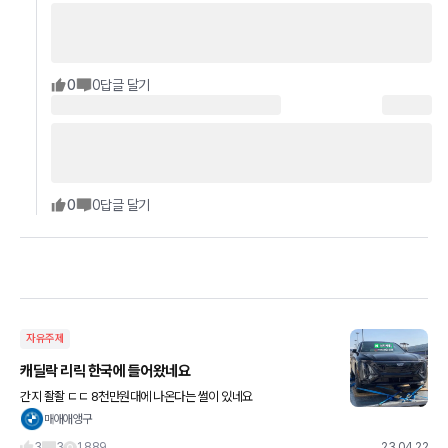
0
0
답글 달기
0
0
답글 달기
자유주제
캐딜락 리릭 한국에 들어왔네요
간지 좔좔 ㄷㄷ 8천만원대에 나온다는 썰이 있네요
매애애앵구
3
3
1,889
23.04.22