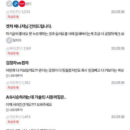
데. 예를 들어 소렌토 글보고 끄고 나중에 비엠 게시글 알람 누르면 아까 본 소렌토 게시글
반디
이 다시나옴..
1
7
1,033
20.05.18
자유주제
겟차 매니저님 건의드립니다.
자기글에 좋아요 못 누르게하는 것과 싫어요를 아예 없애버리는게 조금 더 공정하게(?) 보
지 않을까 싶네요. 자유게시판 점수를 10점 주는 것은 좋다고 생각하고 겟차한줄리뷰는 1
탈퇴자
점 정도만 주는 게
9
21
1,149
20.05.18
자유주제
검정차vs흰차
어떤게 더 커보일까요?? 관리는 검정이 더 힘들겠지만요 혹시 흰검빼고 더 커보이는 색상
은나와라뚝딱
은 무엇일까요??
1
11
1,352
20.05.18
자유주제
A6시승하려는데 가솔린 시동꺼짐은..
이재 사라진건가요??? 도와주세요
은나와라뚝딱
1
11
1,455
20.05.18
자유주제