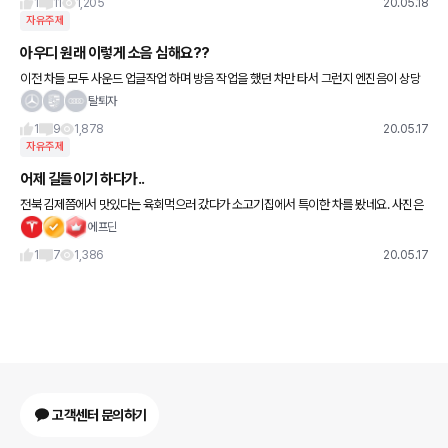
1
11
1,205
20.05.18
자유주제
아우디 원래 이렇게 소음 심해요??
이전 차들 모두 사운드 업글작업 하며 방음 작업을 했던 차만 타서 그런지 엔진음이 상당
히 거슬리네요..
탈퇴자
1
9
1,878
20.05.17
자유주제
어제 길들이기 하다가..
전북 김제쯤에서 맛있다는 육회먹으러 갔다가 소고기집에서 특이한 차를 봤네요. 사진은
못찍었지만... 이름을 검색해보니 정식수입된 차가 아닌거 같았습니다. 그 차 이름은 바로
에프딘
Corvette입니다.
1
7
1,386
20.05.17
고객센터 문의하기