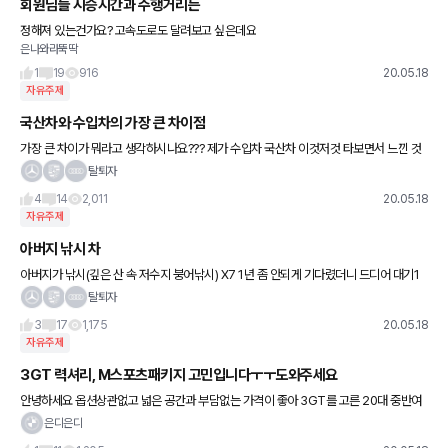
회원님들 시승시간과 주행거리는
정해져 있는건가요? 고속도로도 달려보고 싶은데요
은나와라뚝딱
1
19
916
20.05.18
자유주제
국산차와 수입차의 가장 큰 차이점
가장 큰 차이가 뭐라고 생각하시나요??? 제가 수입차 국산차 이것저것 타보면서 느낀 것
은 무엇에 관점을 두고 만들었나와 그 관점에 따란 차량 세팅이 사람마다 호불호는 갈리겠
탈퇴자
지만 수입차는 그 부분
4
14
2,011
20.05.18
자유주제
아버지 낚시 차
아버지가 낚시(깊은 산 속 저수지 붕어낚시) X7 1년 좀 안되게 기다렸더니 드디어 대기1
번까지 왔네요. 출고하면 제가 차량리뷰 올리겠습니다. 그리고 하반기에 30대가 한번에
탈퇴자
들어올 ‘예정
3
17
1,175
20.05.18
자유주제
3GT 력셔리, M스포츠패키지 고민입니다ㅜㅜ도와주세요
안녕하세요 옵션상관없고 넓은 공간과 부담없는 가격이 좋아 3GT를 고른 20대 중반여
성입니다. 결론부터 말씀드리자면 5월입항기준, 력셔리는 꼬냑 + 미네랄그레이이고 2순
은디은디
위인데 0대들어왔고 msp는