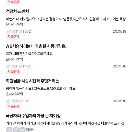
자유주제
검정차vs흰차
어떤게 더 커보일까요?? 관리는 검정이 더 힘들겠지만요 혹시 흰검빼고 더 커보이는 색상
은나와라뚝딱
은 무엇일까요??
1
11
1,352
20.05.18
자유주제
A6시승하려는데 가솔린 시동꺼짐은..
이재 사라진건가요??? 도와주세요
은나와라뚝딱
1
11
1,455
20.05.18
자유주제
회원님들 시승시간과 주행거리는
정해져 있는건가요? 고속도로도 달려보고 싶은데요
은나와라뚝딱
1
19
916
20.05.18
자유주제
국산차와 수입차의 가장 큰 차이점
가장 큰 차이가 뭐라고 생각하시나요??? 제가 수입차 국산차 이것저것 타보면서 느낀 것
은 무엇에 관점을 두고 만들었나와 그 관점에 따란 차량 세팅이 사람마다 호불호는 갈리겠
탈퇴자