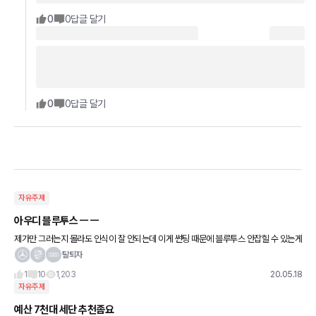
0
0
답글 달기
0
0
답글 달기
자유주제
아우디 블루투스 ㅡ ㅡ
제가만 그러는지 몰라도 인식이 잘 안되는데 이게 썬팅 때문에 블루투스 안잡힐 수 있는게
맞나요??? 금속재질 썬팅은 좀 방해가 된다고 들은 것 같은데..
탈퇴자
1
10
1,203
20.05.18
자유주제
예산 7천대 세단 추천좀요