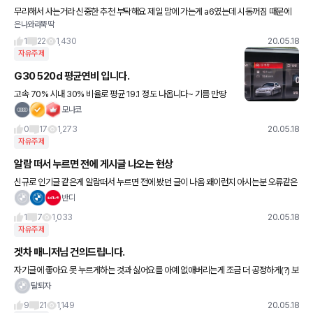
무리해서 사는거라 신중한 추천 부탁해요 제일 맘에 가는게 a6였는데 시동꺼짐 때문에
은나와라뚝딱
포기할려구요 차는 거의 혼자탑니다. 무난한 세단 뭐가 있을까요? 강원도문제 비엠도 패
스하면요 외제차가 처음이라 두
1
22
1,430
20.05.18
자유주제
G30 520d 평균연비 입니다.
고속 70% 시내 30% 비율로 평균 19.1 정도 나옵니다~ 기름 만땅
넣으면 1100km 정도 타는거 같네요
모나코
0
17
1,273
20.05.18
자유주제
알람 떠서 누르면 전에 게시글 나오는 현상
신규로 인기글 같은게 알람떠서 누르면 전에 봤던 글이 나옴 왜이런지 아시는분 오류같은
데. 예를 들어 소렌토 글보고 끄고 나중에 비엠 게시글 알람 누르면 아까 본 소렌토 게시글
반디
이 다시나옴..
1
7
1,033
20.05.18
자유주제
겟차 매니저님 건의드립니다.
자기글에 좋아요 못 누르게하는 것과 싫어요를 아예 없애버리는게 조금 더 공정하게(?) 보
지 않을까 싶네요. 자유게시판 점수를 10점 주는 것은 좋다고 생각하고 겟차한줄리뷰는 1
탈퇴자
점 정도만 주는 게
9
21
1,149
20.05.18