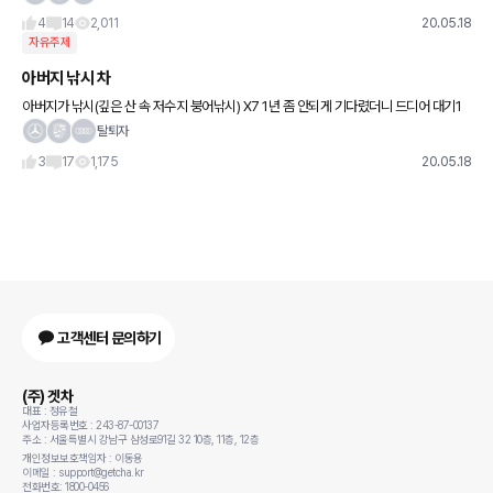
지만 수입차는 그 부분
4
14
2,011
20.05.18
자유주제
아버지 낚시 차
아버지가 낚시(깊은 산 속 저수지 붕어낚시) X7 1년 좀 안되게 기다렸더니 드디어 대기1
번까지 왔네요. 출고하면 제가 차량리뷰 올리겠습니다. 그리고 하반기에 30대가 한번에
탈퇴자
들어올 ‘예정
3
17
1,175
20.05.18
고객센터 문의하기
(주) 겟차
대표 : 정유철
사업자등록번호 : 243-87-00137
주소 : 서울특별시 강남구 삼성로91길 32 10층, 11층, 12층
개인정보보호책임자 : 이동용
이메일 : support@getcha.kr
전화번호: 1800-0456