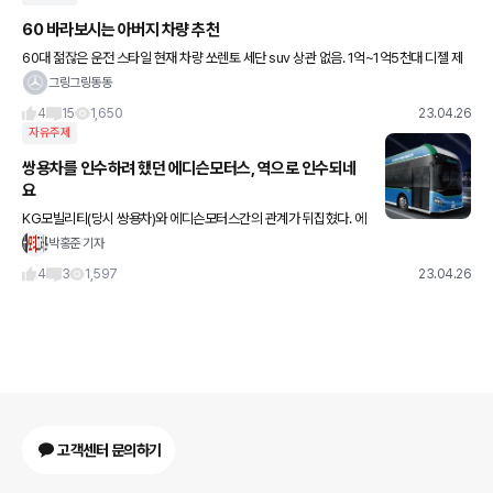
60 바라보시는 아버지 차량 추천
60대 젊잖은 운전 스타일 현재 차량 쏘렌토 세단 suv 상관 없음. 1억~1억5천대 디젤 제
외 뒷자리에 사람 태울 일 없음. 추천 부탁드립니다.
그링그링동동
4
15
1,650
23.04.26
자유주제
쌍용차를 인수하려 했던 에디슨모터스, 역으로 인수되네
요
KG모빌리티(당시 쌍용차)와 에디슨모터스간의 관계가 뒤집혔다. 에
디슨모터스가 KG 품에 안길지 귀추가 주목되고 있다. 26일 창원지
박홍준 기자
방법원은 KG모빌리티가 에디슨모터스의 공고 전 조건부 투자계약
4
3
1,597
23.04.26
을
고객센터 문의하기