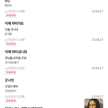
화팅
탈퇴자
1
0
1,288
23.04.27
자유주제
이제 자러가요
다들 굿나잇
윤정팔
1
0
1,296
23.04.27
자유주제
이제 자러 갑니당
겟님들 모두들 굿밤
눈치보는훈이
1
0
1,202
23.04.27
자유주제
굿나잇
굿밤되세여
당당한순이
2
1
1,238
23.04.27
자유주제