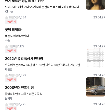
현기 노조는 정말 쓰레기인가
모터그래프에서 코나 vs 가성비 끝판왕 트랙스 비교해주셨습니다.
Kilmer
트랙스가 가성비 끝장나게 나왔기에 가볍게 승리할 것 같았으나 구성
과 트림에 따라 코나와 승부가 안날 정도로 백중세입니다. 코나를
3
0
1,634
23.04.27
자유주제
굿밤 되세요~
목욜도 화이팅합시다~
슈슝
1
0
1,172
23.04.27
자유주제
2022년 유럽 독삼사 판매량
유럽에서는 bmw 64만 벤츠 63만 아우디 61만으로 도친개친.. 반
째둘럽
면 한국에서는? 네 아우디는 벤츠의 1/4;;
4
4
1,879
23.04.26
자유주제
2000년대 벤츠 감성
클래식하면서 고급스러운 이감성
탈퇴자
3
3
1,795
23.04.26
자유주제