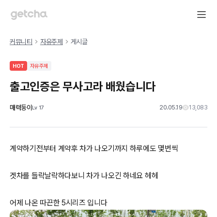
커뮤니티
자유주제
게시글
HOT
자유주제
출고인증은 무사고라 배웠습니다
매력둥이
20.05.19
13,083
Lv
17
계약하기전부터 계약후 차가 나오기까지 하루에도 몇번씩
겟차를 들락날락하다보니 차가 나오긴 하네요 헤헤
어제 나온 따끈한 5시리즈 입니다