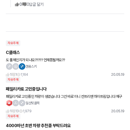
0
0
답글 달기
자유주제
C클래스
도 풀체인지가 되나요????? 언제쯤될까요??
갠옴스키
1
1
1,164
20.05.19
자유주제
패밀리카로 고민중입니다
패밀리카로 고민중인 차량이 생겼습니다 그건 바로 미니 컨트리맨 하이트림입니다 재구
매혜택에 이것저것 하니까 800할인되더군요 그런데 아내님은 자꾸 X3사라고.. 컨트리
일산뒷골목
맨 작다고ㅠ 여러분 의견은
1
13
1,979
20.05.19
자유주제
4000마넌 초반 차량 추천좀 부탁드려요