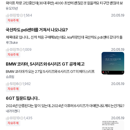
와이프 차량 고민중인데(30대 후반) 4000 초반에 괜찮은것 없을까요 티구안 괜찮아 보
유도10년
이는데 k5,x1,x2,a클, a3도 눈에 들어오네요 운전이 미숙해서 작은차를 선호하는데 갓난
아기가 둘이 잇
0
12
1,564
20.05.19
자유주제
국산차도 pdi센터를 거쳐서 나오나요?
제목대로 입니다... 신차 처음 구매해보는데요. kia차량인데 국산차도 pdi센터 갔다가 출
루크luke
고되나요?
0
11
1,009
20.05.19
자유주제
BMW 코리아, 5시리즈와 6시리즈 GT 공개 예고
BMW 코리아가 오는 27일 5시리즈와 6시리즈 GT의 페이스리프
슈프림
트 모델을 한국에서 최초로 월드 프리미어 생중계를 할 것이라고 SN
S를 통해 예고를 했습니다. 티저 이미지 공개와 함께 먈이죠. 신
5
6
1,962
20.05.19
자유주제
6GT 질문드립니다..
2024년 단종된다는 말이 있는데..2024년 이후에 6시리즈가 아애안나오게되는건가요?
내귀의캔디
6gt 대기걸어놓았는데 단종소식들으니 망설여지네요. 10년정도 탈 예정인데 혹여나 나
중에 AS받지 힘들어질까
0
13
1,435
20.05.19
자유주제