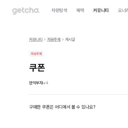
차량탐색
혜택
커뮤니티
오너
커뮤니티
자유주제
게시글
자유주제
쿠폰
만억부자
Lv
5
구매한 쿠폰은 어디에서 볼 수 있나요?