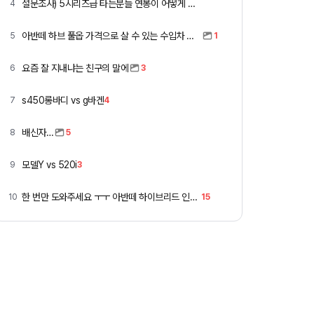
설문조사) 5시리즈급 타는분들 연봉이 어떻게 되세요
4
아반떼 하브 풀옵 가격으로 살 수 있는 수입차 모아봄
5
1
요즘 잘 지내냐는 친구의 말에
6
3
s450롱바디 vs g바겐
7
4
배신자…
8
5
모델Y vs 520i
9
3
한 번만 도와주세요 ㅜㅜ 아반떼 하이브리드 인스 vs 폭스바겐 골프
10
15