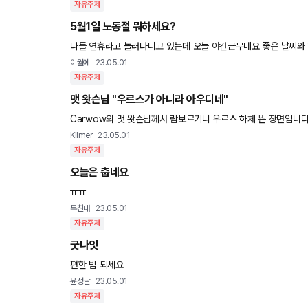
자유주제
5월1일 노동절 뭐하세요?
다들 연휴라고 놀러다니고 있는데 오늘 야간근무네요 좋은 날씨와 
이월에
23.05.01
자유주제
맷 왓슨님 "우르스가 아니라 아우디네"
Kilmer
23.05.01
자유주제
오늘은 춥네요
ㅠㅠ
무친대
23.05.01
자유주제
굿나잇
편한 밤 되세요
윤정팔
23.05.01
자유주제