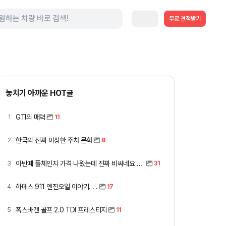
무료 견적받기
놓치기 아까운 HOT글
GTI의 매력
1
11
한국의 진짜 이상한 주차 문화
2
8
아반떼 풀체인지 가격 나왔는데 진짜 비싸네요 ㅎㅎ
3
31
하데스 911 엔진오일 이야기. . .
4
17
폭스바겐 골프 2.0 TDI 프레스티지
5
11