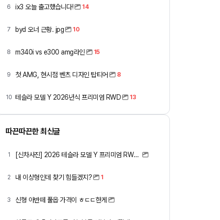
ix3 오늘 출고했습니다!
6
14
byd 오너 근황. jpg
7
10
m340i vs e300 amg라인
8
15
첫 AMG, 현시점 벤츠 디자인 탑티어
9
8
테슬라 모델 Y 2026년식 프리미엄 RWD
10
13
따끈따끈한 최신글
[신차사진] 2026 테슬라 모델 Y 프리미엄 RWD (펄 화이트 + 블랙시트)
1
내 이상형인데 찾기 힘들겠지?
2
1
신형 아반떼 풀옵 가격이 ㅎㄷㄷ한게
3