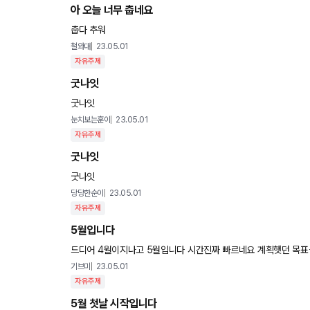
아 오늘 너무 춥네요
춥다 추워
철와대
23.05.01
자유주제
굿나잇
굿나잇
눈치보는훈이
23.05.01
자유주제
굿나잇
굿나잇
당당한순이
23.05.01
자유주제
5월입니다
드디어 4월이지나고 5월입니다 시간진짜 빠르네요 계획햇던 목
앞으로 경제가 사회가 어케흘러갈진 모르겟지만 흔들리지말고 한해
기브미
23.05.01
자유주제
5월 첫날 시작입니다