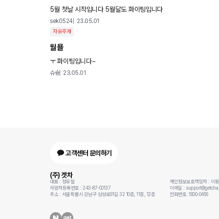
5월 첫날 시작입니다 5월달도 화이팅입니다
sek0524
23.05.01
자유주제
월욜
ㅜ 화이팅입니다~
슈슝
23.05.01
고객센터 문의하기
(주) 겟차
대표 : 정유철
개인정보보호책임자 : 이
사업자등록번호 : 243-87-00137
이메일 : support@getcha.
주소 : 서울특별시 강남구 삼성로91길 32 10층, 11층, 12층
전화번호: 1800-0456