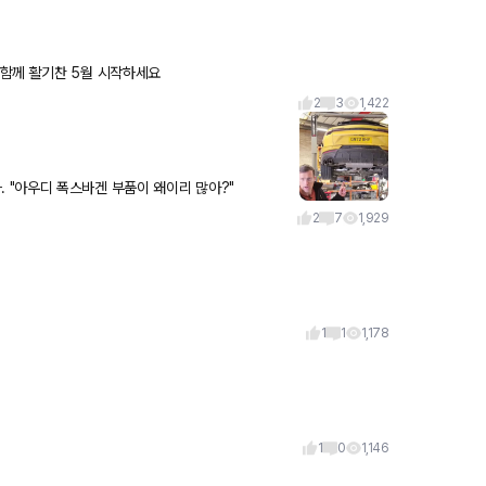
함께 활기찬 5월 시작하세요
2
3
1,422
Carwow의 맷 왓슨님께서 람보르기니 우르스 하체 뜬 장면입니다. "아우디 폭스바겐 부품이 왜이리 많아?"
2
7
1,929
1
1
1,178
1
0
1,146