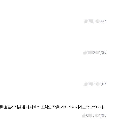
1
0
996
1
0
1,126
1
0
1,116
표들 흐트러지않게 다시한번 초심도 잡을 기회의 시기라고생각합니다
 끝까지 열심
0
0
1,166