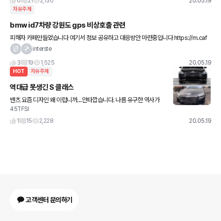
0
21
2,130
20.05.19
자유주제
bmw id7차량 강원도 gps 비상호출 관련
피해자 카페만들었습니다 여기서 정보 공유하고 대응방안 마련중입니다 https://m.caf
e.naver.com/bmwid7 네이버 bmw비상호출 검색하면 나옵니다 id7차량이면 거의
interste
모두가 문
3
19
1,525
20.05.19
HOT
자유주제
역대급 못생긴 S 클래스
밴츠 요즘 디자인 왜 이럽니까....안타깝습니다. 나름 유구한 역사가
45TFSI
있는 브랜드인데...
1
15
2,228
20.05.19
고객센터 문의하기