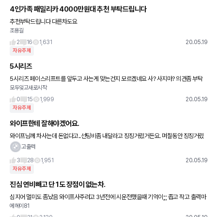
4인가족 패밀리카 4000만원대 추천 부탁드립니다
추천부탁드립니다 다른차도요
조용길
2
16
1,631
20.05.19
자유주제
5시리즈
5시리즈 페이스리프트를 앞두고 사는게 맞는건지 모르겠네요 사? 사지마? 의견좀 부탁
모두잊고새로시작
드립니다
0
15
1,999
20.05.19
자유주제
와이프한테 잘해야겠어요.
와이프님께 차사는데 돈없다고..선팅비좀 내달라고 징징거렸거든요. 며칠동안 징징거렸
어요..난 돈이없는사람이라고 우울하다고. 막 선팅못하면 정말 더울텐데..이러면서 궁시렁
고출력
거리고. 아까 차 인도금내
3
28
1,951
20.05.19
자유주제
진심 연비빼고 단 1도 장점이 없는차.
심지어 멀미도 좀났음 와이프사주려고 3년전에 시운전했을때 기억이;;; 좁고 작고 출력마
에헤이81
력 부족에. 주행감 쉣에. 그렇다고 가격이나 싼가 가격도 비싸고 이거 살바에 니로가 123
840815485배