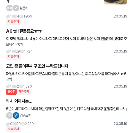
캬
검은비
1
14
1,959
20.05.19
자유주제
A6 tdi 질문좀요ㅠㅠ
이 모델 알아보니 4륜이 아니라고 해서 고민이 많이 되네요 눈은 많이 안올텐데 빗길도 주
은나와라뚝딱
위에서 위험하다고 해서요 4륜이랑 후륜차이 마니 날까요??
1
29
1,724
20.05.19
자유주제
고민 좀 들어주시구 조언 부탁드립니다
패밀리카로 카이엔 타고있습니다 출퇴근용 차를 알아보던중 고성능차를 타고싶어서 m5
코빅
e63 amg (주행거리얼마안된중고)를 한달째 알아보던중 출퇴근차인데 오버를 해가며
사야하나 생각이 들더군요 그래서
1
12
1,390
20.05.19
HOT
자유주제
역시 외제차는...
5년이내로 타고 보내야 하는걸까요? 현재 8년 21만키로 디젤 국내차량 운행중인데... 6g
t를 사고 세컨카를 같이 타면서 키로수 줄여서 10년은 타볼 계획이었는데 외제차는 이래
영종도맨
저래 무
0
20
2,220
20.05.19
자유주제