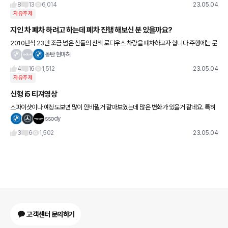
8
13
6,014
23.05.04
자유주제
지인 차 폐차 하려고 하는데 폐차 진행 해보신 분 있을까요?
2010년식 23만 조금 넘은 신들의 산책 로디우스 차량을 폐차하고자 합니다 주행에는 문
제가 없지만 막상 타서 주행해보니 핸들도 안마의자 만큼이나 충격이 있고 차는 너무 무겁
동탄 현마허
고 그냥 저까지 무거
4
16
1,512
23.05.04
자유주제
신형 i5 티져영상
스파이샷이나 예상도보면 많이 안바뀔거 같아보였는데 많은 변화가 있을거 같네요. 특히
실내는 변화가 크네요.
ssody
3
6
1,502
23.05.04
고객센터 문의하기