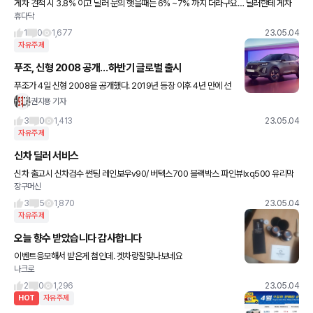
게차 견적 시 3.8% 이고 딜러 문의 햇을때는 6% ~7% 까지 더라구요… 딜러한테 게차
휴다닥
통해서 구매하고 제일 저렴한 캐피탈로 제가 연결해도 되나요?
1
0
1,677
23.05.04
자유주제
푸조, 신형 2008 공개…하반기 글로벌 출시
푸조가 4일 신형 2008을 공개했다. 2019년 등장 이후 4년 만에 선
보이는 부분변경 모델이다. 외관은 푸조의 정체성을 강화하면서 SU
권지용 기자
V의 특성을 살리는데 집중했다. 최신 엠블럼을 장착했으
3
0
1,413
23.05.04
자유주제
신차 딜러 서비스
신차 출고시 신차검수 썬팅 레인보우v90/ 버텍스700 블랙박스 파인뷰lxq500 유리막
장구머신
코팅 생활ppf 코일매트 해준다는데 괜찮나요? 아님 저는 그냥 다 현금르로 받고싶은데
현금요규해도되나요?
3
5
1,870
23.05.04
자유주제
오늘 향수 받았습니다 감사합니다
이벤트응모해서 받은게 첨인데. 겟차랑잘맞나보네요
나크로
2
0
1,296
23.05.04
HOT
자유주제