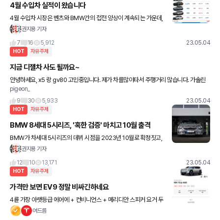
4월 수입차 실적이 왔습니다
4월 수입차 시장은 벤츠와 BMW간의 접전 양상이 계속되는 가운데,
볼보가 맹렬한 기세를 이어갔다. 카이즈유데이터연구소에 따르면, 4
권지용 기자
월 수입차 신규등록 대수는 전년대비 11.0% 감소한 2만37
7
16
5,912
23.05.04
HOT
자유주제
지금 디젤차 사도 될까요~
안녕하세요, x5 랑 gv80 고민중입니다. 제가 차를많이타서 주행거리 많습니다. 가솔린
pigeon_
은 감당이 안돼서 디젤로만 보고있고 디젤특유의 가속감을 좋아합니다. 연비도 물론 좋지
말입니다. 근데 주변
9
30
5,933
23.05.04
HOT
자유주제
BMW 8세대 5시리즈, '혹한 검증' 마치고 10월 출격
BMW가 차세대 5시리즈의 데뷔 시점을 2023년 10월로 확정짓고,
적용될 주요 신기술들을 공개했다. 이번 8세대 5시리즈는 첨단 운전
권지용 기자
자 지원 시스템을 비롯해 새로운 섀시 제어 기술 들이 적용
12
10
13,171
23.05.04
HOT
자유주제
가격만 보면 EV9 정말 비싸긴하네요
4륜 가장 아랫등급 에어에 + 컨비니언스 + 메리디안 스피커 요거 두
개만 추가 = 8300만원 보조금도 다 못받고 EV6나 아이오닉5 의 두
여드름
배네요.. 좀 비싸다고 생각되긴 해요 이 사이즈와 상