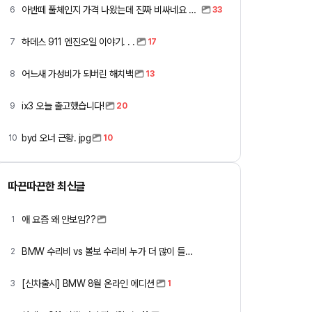
아반떼 풀체인지 가격 나왔는데 진짜 비싸네요 ㅎㅎ
6
33
하데스 911 엔진오일 이야기. . .
7
17
어느새 가성비가 되버린 해치백
8
13
ix3 오늘 출고했습니다!
9
20
byd 오너 근황. jpg
10
10
따끈따끈한 최신글
애 요즘 왜 안보임??
1
BMW 수리비 vs 볼보 수리비 누가 더 많이 들까요 ㅎ
2
[신차출시] BMW 8월 온라인 에디션
3
1