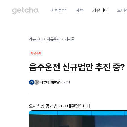
차량탐색
혜택
커뮤니티
오너
커뮤니티
자유주제
게시글
자유주제
음주운전 신규법안 추진 중?
마행배야돌았나
Lv
81
오~ 신상 공개법 ㅋㅋ 대환영입니다