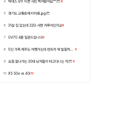
하데스 911 이쁜 사진 찍어왔어요^^
4
8
경기도 교통호재 티어표.jpg
5
31살 집 없는데 320i 사면 카푸어인가요
6
8
GV70 4륜 질문드립니다
7
6
5인 가족 제주도 여행가는데 렌트카 뭐 빌릴까요 ㅎ
8
5
요즘 잘나가는 30대 남자들이 타고다니는 차
9
9
X5 50e vs 40i
10
13