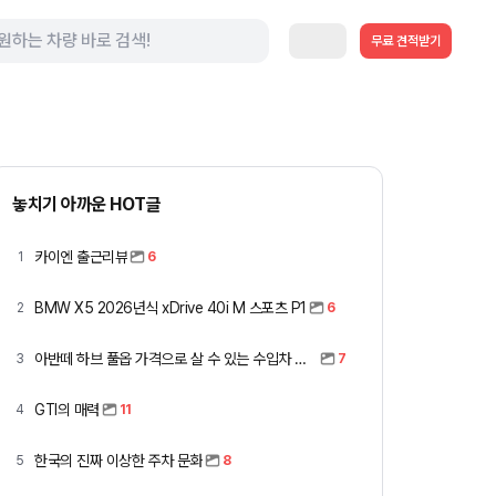
무료 견적받기
놓치기 아까운 HOT글
카이엔 출근리뷰
1
6
BMW X5 2026년식 xDrive 40i M 스포츠 P1
2
6
아반떼 하브 풀옵 가격으로 살 수 있는 수입차 모아봤습니다 (중고 포함)
3
7
GTI의 매력
4
11
한국의 진짜 이상한 주차 문화
5
8