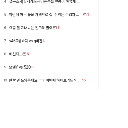
설문조사) 5시리즈급 타는분들 연봉이 어떻게 되세요
4
아반떼 하브 풀옵 가격으로 살 수 있는 수입차 모아봄
5
1
요즘 잘 지내냐는 친구의 말에
6
3
s450롱바디 vs g바겐
7
4
배신자…
8
5
모델Y vs 520i
9
3
한 번만 도와주세요 ㅜㅜ 아반떼 하이브리드 인스 vs 폭스바겐 골프
10
15