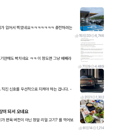
없어서 찍었네요ㅋㅋㅋㅋㅋㅋㅋ 충전하려는
15
33
6,746
7
9
4,489
직진 신호를 우선적으로 지켜야 하는 겁니다. -
정지(보통 우회전하
2
1
1,302
상이 되서 오네요
운 미나리+모둠쌈만 있다면 진수성찬 이죠!?
8
14
1,214