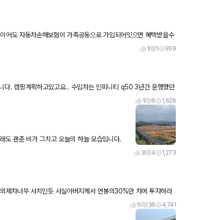
량이어도 자동차손해보험이 가족공동으로 가입되어잇으면 혜택받을수
1
1
959
 수입차는 인피니티 q50 3년간 운행했던
1
6
1,626
그래도 괜춘 비가 그치고 오늘의 하늘 모습입니다.
3
4
1,273
 외제차너무 사치인듯 사실아버지께서 연봉의30%만 차에 투자하라
5
36
4,741