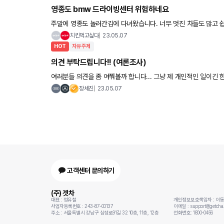
영종도 bmw 드라이빙센터 위험하네요
주말에 영종도 놀러간김에 다녀왔습니다. 너무 멋진 차들도 많고 쉽게 타볼수도 있다보니 잠시 다른 세상에 다녀온
기분이 들더군요. BMW 뽕 제대로 맞았습니다. 자제력 좋으신분
치킨먹고싶다
23.05.07
HOT
자유주제
의견 부탁드립니다!! (여론조사)
여러분들 의견을 좀 여쭤볼까 합니다... 그냥 제 개인적인 일이긴 한데요...^^;;;; 제가 예전에 718
넣었다가... 지난 4월에 국내 입항된 걸... 요즘 자금 사정
장세진
23.05.07
고객센터 문의하기
(주) 겟차
대표 : 정유철
개인정보보호책임자 : 이
사업자등록번호 : 243-87-00137
이메일 : support@getcha.
주소 : 서울특별시 강남구 삼성로91길 32 10층, 11층, 12층
전화번호: 1800-0456