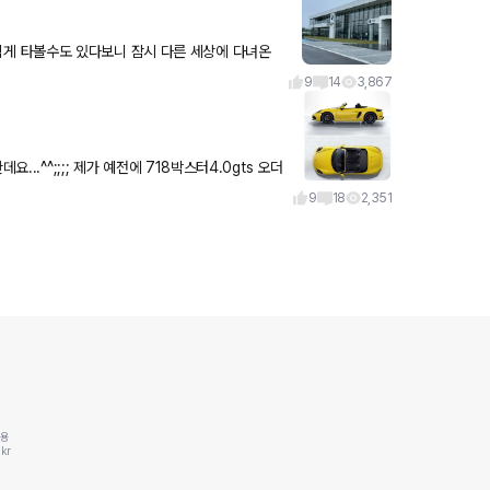
들만 가보시는걸 추천
9
14
3,867
박스터4.0gts 오더
9
18
2,351
동용
kr