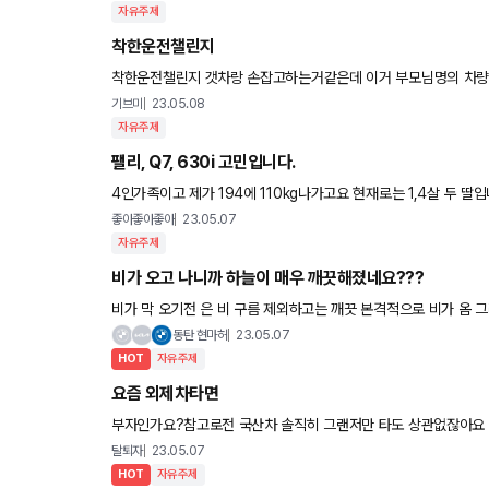
자유주제
착한운전챌린지
착한운전챌린지 갯차랑 손잡고하는거같은데 이거 부모님명의 차
잇나요,?
기브미
23.05.08
자유주제
팰리, Q7, 630i 고민입니다.
4인가족이고 제가 194에 110kg나가고요 현재로는 1,4살 두 딸입니다. 캠핑계획하고있고요..
거말곤 없네요 인피니티도 as맡기면 3~5일정도
좋아좋아좋아
23.05.07
자유주제
비가 오고 나니까 하늘이 매우 깨끗해졌네요???
비가 막 오기전 은 비 구름 제외하고는 깨끗 본격적으로 비가 옴 
매일 매일 맑은 날씨가 지속되기를 바라봅니다ㅋㅋ
동탄 현마허
23.05.07
HOT
자유주제
요즘 외제차타면
부자인가요?참고로전 국산차 솔직히 그랜저만 타도 상관없잖아요
하셧거든요ㅎ 그럼연봉 3억은되야지외제차 타는거아닌가요?
탈퇴자
23.05.07
HOT
자유주제