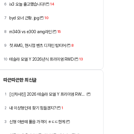
ix3 오늘 출고했습니다!
6
14
byd 오너 근황. jpg
7
10
m340i vs e300 amg라인
8
15
첫 AMG, 현시점 벤츠 디자인 탑티어
9
8
테슬라 모델 Y 2026년식 프리미엄 RWD
10
13
따끈따끈한 최신글
[신차사진] 2026 테슬라 모델 Y 프리미엄 RWD (펄 화이트 + 블랙시트)
1
내 이상형인데 찾기 힘들겠지?
2
1
신형 아반떼 풀옵 가격이 ㅎㄷㄷ한게
3