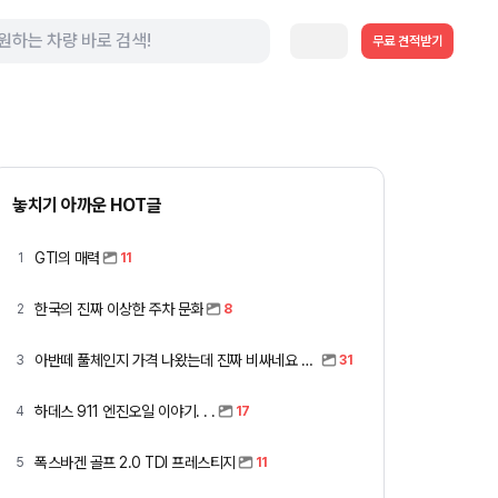
무료 견적받기
놓치기 아까운 HOT글
GTI의 매력
1
11
한국의 진짜 이상한 주차 문화
2
8
아반떼 풀체인지 가격 나왔는데 진짜 비싸네요 ㅎㅎ
3
31
하데스 911 엔진오일 이야기. . .
4
17
폭스바겐 골프 2.0 TDI 프레스티지
5
11