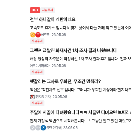
HOT
자유주제
전부 하나같이 개판이네요
고속도로 휴게소 입니다 비맞기 싫어서 다들 저래 막고 있는데 어이가 
차들 어쩌라는거지 노답입니다
여드름
23.05.08
자유주제
그랜져 급발진 화재사건 1차 조사 결과 나왔습니다
해당 영상의 차주분이 작성하신 1차 조사 결과 후기입니다. 진짜 보기만해도 빡치네요 ㅋㅋ 이 정도면 그냥 배째라
아닌가요?
아우디사라비아
23.05.08
자유주제
헷갈리는 교차로 우회전, 무조건 멈춰라?
핵심은 '직진차로 신호'입니다. 그러니까 우회전 차량이라 할지라도 
우회전 하기 전, 직진 신호가 빨간불이면 직진차로 정지선에 일시
권지용 기자
23.05.08
자유주제
주말에 시골에 다녀왔습니다ㅋㅋ 시골만 다녀오면 보따리
먼저 가정식 백반으로 시작해봅니다~~!! 그동안 알고 있던 머릿고기가 편육 버전이 아닌 정말 리얼 고기? 를 먹어보
았습니다ㅋㅋ 거기에 집에서 키
동탄 현마허
23.05.08