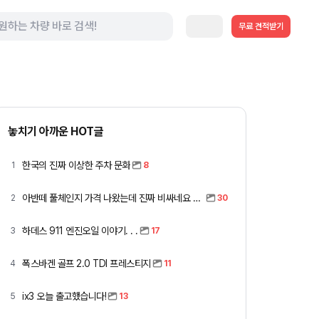
무료 견적받기
놓치기 아까운 HOT글
한국의 진짜 이상한 주차 문화
1
8
아반떼 풀체인지 가격 나왔는데 진짜 비싸네요 ㅎㅎ
2
30
하데스 911 엔진오일 이야기. . .
3
17
폭스바겐 골프 2.0 TDI 프레스티지
4
11
ix3 오늘 출고했습니다!
5
13