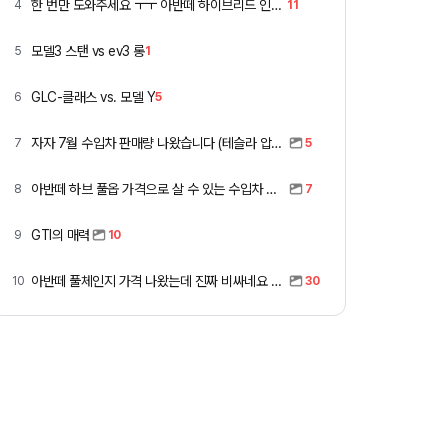
한 번만 도와주세요 ㅜㅜ 아반떼 하이브리드 인스 vs 폭스바겐 골프
4
11
모델3 스탠 vs ev3 롱
5
1
GLC-클래스 vs. 모델 Y
6
5
자자 7월 수입차 판매량 나왔습니다 (테슬라 압도적)
7
5
아반떼 하브 풀옵 가격으로 살 수 있는 수입차 모아봤습니다 (중고 포함)
8
7
GTI의 매력
9
10
아반떼 풀체인지 가격 나왔는데 진짜 비싸네요 ㅎㅎ
10
30