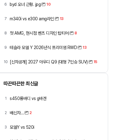
byd 오너 근황. jpg
6
10
m340i vs e300 amg라인
7
13
첫 AMG, 현시점 벤츠 디자인 탑티어
8
8
테슬라 모델 Y 2026년식 프리미엄 RWD
9
13
[신차공개] 2027 아우디 Q9 (대형 7인승 SUV)
10
15
따끈따끈한 최신글
s450롱바디 vs g바겐
1
배신자…
2
2
모델Y vs 520i
3