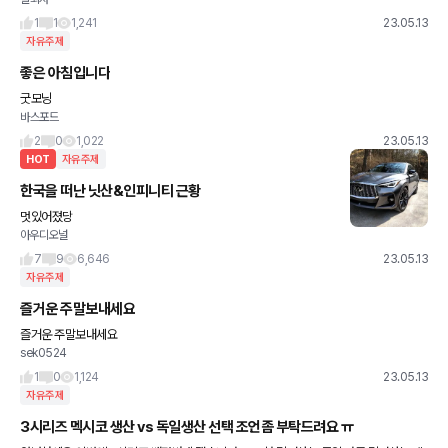
1
1
1,241
23.05.13
자유주제
좋은 아침입니다
굿모닝
바스포드
2
0
1,022
23.05.13
HOT
자유주제
한국을 떠난 닛산&인피니티 근황
멋있어졌당
아우디오널
7
9
6,646
23.05.13
자유주제
즐거운 주말보내세요
즐거운 주말보내세요
sek0524
1
0
1,124
23.05.13
자유주제
3시리즈 멕시코 생산 vs 독일생산 선택 조언좀 부탁드려요 ㅠ