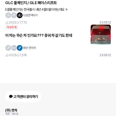
GLC 풀체인지 / GLE 페이스리프트
E클풀체인지는 한국출시 내년 4월5월이라는데요 ㅎ
다음엔머타지
2
2
1,772
23.05.12
자유주제
이 차는 무슨 차 인가요??? 중궈 차 같기도 한데
동탄 현마허
0
5
1,516
23.05.12
고객센터 문의하기
(주) 겟차
대표 : 정유철