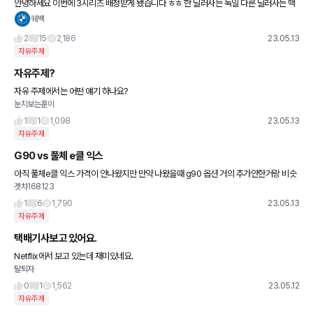
안녕하세요 이번에 3시리즈 배정받게 됐습니다 ㅎㅎ 한 딜러사는 독일 다른 딜러사는 맥
시코를 받았습니다 !! 현재 멕시코 모델이 프로모션이 50더 높고 서비스 (아래보다 월등히
퀘백
좋습니다 백 입니다 ㅋ
2
15
2,186
23.05.13
자유주제
자유주제?
자유 주제에서는 어떤 얘기 하나요?
눈치보는훈이
1
1
1,098
23.05.13
자유주제
G90 vs 풀체 e클 익스
아직 풀체e클 익스 가격이 안나왔지만 만약 나왔을때 g90 옵션 거의 추가안한거랑 비슷
겟차168123
하다면 외관 포스비교 g90 vs 풀체e클 익스 어떨까요?
1
6
1,790
23.05.13
자유주제
택배기사보고 있어요.
Netflix에서 보고 있는데 재미있네요.
탈퇴자
0
1
1,562
23.05.12
자유주제