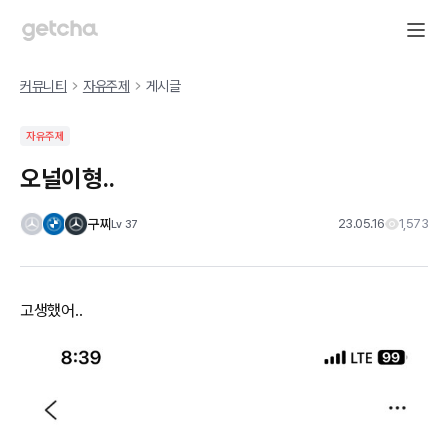
커뮤니티
자유주제
게시글
자유주제
오널이형..
구찌
23.05.16
1,573
Lv
37
고생했어..