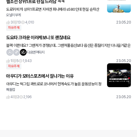
헬조선 상위1프로 현실 드러남 ㅋㅋ
도로위에 차 상위1프로면 지바겐 파나메라 s580인데 현실 순자산
오널이부계
은 30억 간당간당하노 ㅋㅋㅋㅋㅋㅋㅋㅋㅋㅋㅋㅋㅋ 도로보면 무슨
빈부격차 더럽게 심한 산유국인데 ㅋㅋ
3
13
4,010
23.05.20
자유주제
도요타 크라운 이러케보니 또 괜찮네요
블랙 이쁜데요? 그랜져가 경쟁상대.. 그랜져풀옵션보다 옵션은 좀딸리지만 더나을거같은
데 가격대가 좀만더보면 es랑 g80보이네요
다음엔머타지
1
5
1,943
23.05.20
자유주제
아우디가 모터스포츠에서 잘나가는 이유
아우디는 떡그립 콰트로로 코너에서 한계속도가 높음 운동성능의 정
째둘럽
의가 뭘까 생각하게 하는 쇼츠네요
4
2
2,196
23.05.20