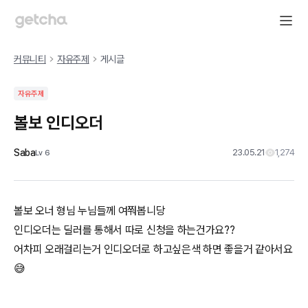
커뮤니티
자유주제
게시글
자유주제
볼보 인디오더
Saba
23.05.21
1,274
Lv
6
볼보 오너 형님 누님들께 여쭤봅니당
인디오더는 딜러를 통해서 따로 신청을 하는건가요??
어차피 오래걸리는거 인디오더로 하고싶은색 하면 좋을거 같아서요
😅