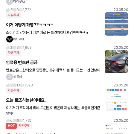
도 인지 궁금하며 A5 최대 할인률이 얼마였는지 궁금합니다
하이루kah
2
8
1,722
23.05.20
자유주제
이거 어떻게 해영??ㅋㅋㅋㅋ
소아과 희망하는데 다른 과로 눈 돌려야하나봐영ㅋㅋㅋ큐ㅠ
kyukyu
2
3
1,863
23.05.20
자유주제
영업용 번호판 궁금
번호판은 노란색으로 영업용인데 위에 택시 불 들어오는 그건 안보이
네요 처음봐서 궁금하기도 하고 해서 올려봐요^^
히동히
2
10
1,828
23.05.20
자유주제
오늘.로또하는날이네요.
여기저기 조작이네 뭐네..그런말이 많은데 제생각에는..복불복인거같
탈퇴자
아요.설상조작이라고해도 될놈은.되는거같네요.. 현실적 2등2번 3
등4번 4등수없이.. 5등은 거의걸리는거같네요 저는무조건 수동..
6
6
1,732
23.05.20
HOT
자유주제