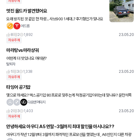
자유주제
멋진 올드카 발견했어요
오래 방치된 것 같은 한 차량... 사브900 1세대..? 후기형인가 맞나요
번호판 등록되어 있는걸보니 살아있나봅니다 아직도 비싸다던데 귀
여드름
한 올드카네요 ㅎ
8
2
1,892
23.05.20
자유주제
마라탕vs마라샹궈
어떤게 더 맛있나요 여러분?
탈퇴자
1
3
1,338
23.05.20
자유주제
타잉어 공기압
몇으로 하세요? 맥스공기압 80프로로 맞추는게 적정공기압이라는데 맞나유? 운전석쪽
비필러아래 써져있는걸로 하면된다는데 숫자가 여러개라 머가맞는지 모르겠네요 ㅋ
다음엔머타지
2
3
1,403
23.05.20
자유주제
안녕하세요 아우디 A5 연말~3월까지 최대 할인율 아시나요??
아우디가 작년 12월부터 3월까지 파격적인 프로모션을 했었는데 , A6만인지 다른 차량