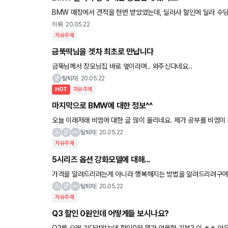
BMW 매장에서 견적을 한번 받았었는데, 딜러사 할인에 딜러 수당
이 서비스로 해준다는 썬팅이라든지 보호필름 , 우산 등 이런것들
히루
20.05.22
자유주제
금뚝딱님을 겟차 최초로 만납니다
금뚝님께서 장모님집 바로 옆이라며.. 와주신다네요..
탈퇴자
20.05.22
HOT
자유주제
마지막으로 BMW에 대한 정보^^
오늘 이래저래 비엠에 대한 글 많이 올리네요. 제가 공부를 비엠이 후원해주는 곳에서 하고와서 관심이나 애정 충성심이 강할 뿐더러 학
교 친구들 중에 비엠 본사에서 근무하는 친구들이 여럿 잇어 언론
탈퇴자
20.05.22
자유주제
5시리즈 옵션 강화모델에 대해...
가격을 알려드리려는게 아니라 행복해지는 방법을 알려드리려구여... 이미 출고해서 타고 있는 저 같은 사람은 ^^ 그냥 먼저 출고해서
잘 타고 있었던 것에 그리고 제가 산 시점은 2-3주 뿐이
탈퇴자
20.05.22
자유주제
Q3 할인 0원인데 어떻게들 보시나요?
Q3를 오래 기다려왔는데 할인0원 뭔가 억울한 기분? 이 ㅎㅎ 아우디라 그런가요;; Q5도 0원 Q3도 0원 6월로 넘겨야 할지 걍 살지