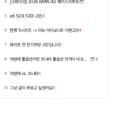
[스파이샷] 2028 BMW iX2 페이스리프트
4
a6 520i 530i 고민
5
2
현행 5시리즈 -> 더뉴 아이오닉6 기변고민
6
4
와이프 첫 전기차량 고민입니다
7
1
아반떼 풀옵션이랑 쏘나타 풀옵션 가격이 비슷하네요
8
3
아반떼 vs. 쏘나타
9
1
그냥 글이 써보고 싶었어요
10
3