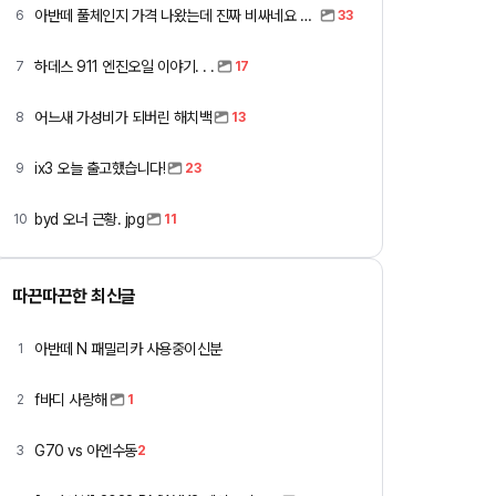
아반떼 풀체인지 가격 나왔는데 진짜 비싸네요 ㅎㅎ
6
33
하데스 911 엔진오일 이야기. . .
7
17
어느새 가성비가 되버린 해치백
8
13
ix3 오늘 출고했습니다!
9
23
byd 오너 근황. jpg
10
11
따끈따끈한 최신글
아반떼 N 패밀리카 사용중이신분
1
f바디 사랑해
2
1
G70 vs 아엔수동
3
2