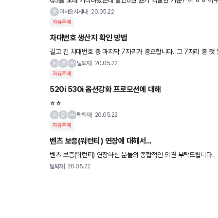
고민중입니다. 아우디쪽 잘 아시는분 계시면 조
어서오시게나
20.05.22
자유주제
차대번호 생산지 확인 방법
길고 긴 차대번호 중 마지막 7자리가 중요합니다. 그 7자리 중 첫 알파벳이 생산공장 코드입니다. B, C, D, G는 딩골핑 (카페 회원분들
은 C가 압도적으로 많습니다) A, F, K는 뮌헨
탈퇴자
20.05.22
자유주제
520i 530i 옵션강화 프로모션에 대해
ㅎㅎ
탈퇴자
20.05.22
자유주제
벤츠 보증(워런티) 연장에 대해서...
벤츠 보증(워런티) 연장하신 분들의 종합적인 의견 부탁드립니다.
탈퇴자
20.05.22