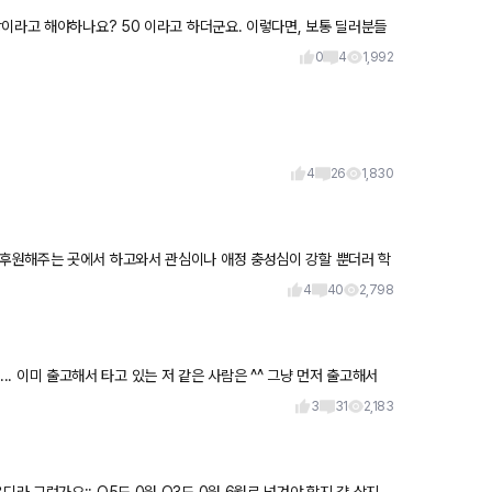
이라고 해야하나요? 50 이라고 하더군요. 이렇다면, 보통 딜러분들
은
0
4
1,992
4
26
1,830
4
40
2,798
3
31
2,183