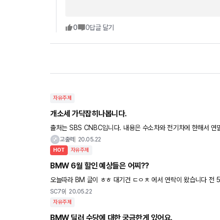
0
0
답글 달기
자유주제
개소세 가닥잡히나봅니다.
출처는 SBS CNBC입니다. 내용은 수소차와 전기차에 한해서 연말까지 연장한다. 입니다. 내연기과차, 하이브리드
등은 사실상 종료되는쪽으로 가닥이 잡혔나봅니다.
고출력
20.05.22
HOT
자유주제
BMW 6월 할인 예상들은 어찌??
오늘따라 BM 글이 ㅎㅎ 대기건 ㄷㅇㅊ 에서 연락이 왔습니다 전 5
래서 잘하면 5월 배정이 가능 할 거 같다고 하는데 영맨 말로
SC79
20.05.22
자유주제
BMW 딜러 수당에 대한 궁금한게 있어요.