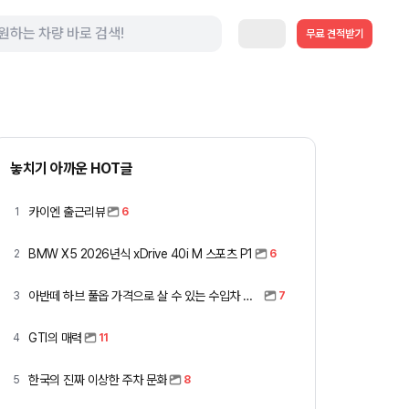
무료 견적받기
놓치기 아까운 HOT글
카이엔 출근리뷰
1
6
BMW X5 2026년식 xDrive 40i M 스포츠 P1
2
6
아반떼 하브 풀옵 가격으로 살 수 있는 수입차 모아봤습니다 (중고 포함)
3
7
GTI의 매력
4
11
한국의 진짜 이상한 주차 문화
5
8