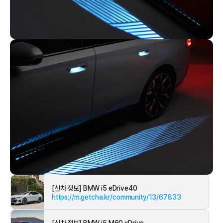
[신차 정보] BMW i5 eDrive40
https://m.getcha.kr/community/13/67833