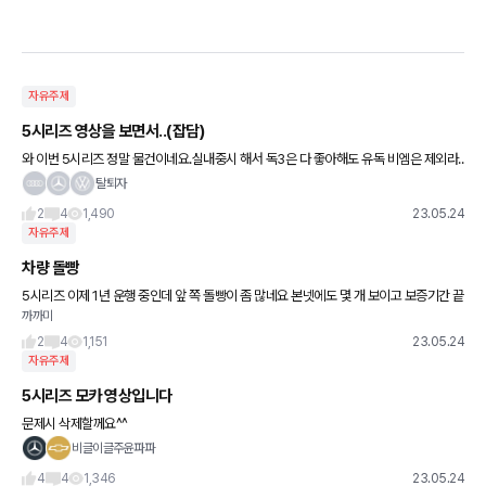
자유주제
5시리즈 영상을 보면서..(잡담)
와 이번 5시리즈 정말 물건이네요.실내중시 해서 독3은 다 좋아해도 유독 비엠은 제외라..
풀첸e클만 생각했는데.. 이번에 보니5도 정말 이쁘네요. 독3?독4? e세그 다 타보고 포르
탈퇴자
쉐전기로 넘어가
2
4
1,490
23.05.24
자유주제
차량 돌빵
5시리즈 이제 1년 운행 중인데 앞 쪽 돌빵이 좀 많네요 본넷에도 몇 개 보이고 보증기간 끝
까까미
나기전에 중고로 팔 예정이긴한데 돌빵 있으면 감가에 영향 주나요? 궁금해서 글 올려봅
니다
2
4
1,151
23.05.24
자유주제
5시리즈 모카 영상입니다
문제시 삭제할께요^^
비글이글주윤파파
4
4
1,346
23.05.24