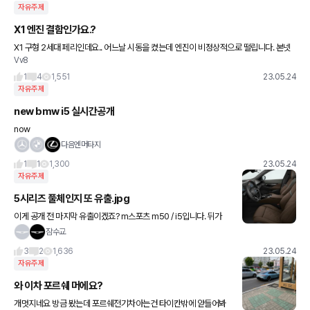
자유주제
X1 엔진 결함인가요.?
X1 구형 2세대 페리인데요.. 어느날 시동을 켰는데 엔진이 비정상적으로 떨립니다. 본넷
Vv8
트 열어보니 이상한 달그락달그락거리는 소리와 앞뒤로 떨리더라고요.. 시동한번 껏다키
니 없어지긴 했지만 이런 현
1
4
1,551
23.05.24
자유주제
new bmw i5 실시간공개
now
다음엔머타지
1
1
1,300
23.05.24
자유주제
5시리즈 풀체인지 또 유출.jpg
이게 공개 전 마지막 유출이겠죠? m스포츠 m50 / i5입니다. 뒤가
좀...아쉽네요.
잠수교
3
2
1,636
23.05.24
자유주제
와 이차 포르쉐 머에요?
개멋지네요 방금 봤는데 포르쉐전기차아는건 타이칸밖에 앋들어봐