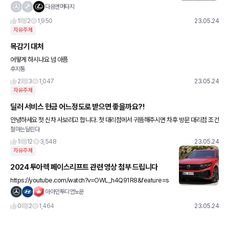
서 타이칸인가요?
다음엔머타지
1
2
1,950
23.05.24
자유주제
목감기 대처
어떻게 하시나요 넘 아픔
후지통
2
3
1,047
23.05.24
자유주제
딜러 서비스 현금 어느정도로 받으면 좋을까요?!
안녕하세요 첫 신차 사보려고 합니다. 첫 대리점에서 귀뜸해주시면 차후 방문 대리점 조건
철마는달린다
의 기준이 될텐데... 현금이나 서비스는 계약하기로 하면 알려주신다면서 밀당하시네요ㅠ
보통 현금은 3프로 받
1
12
3,548
23.05.24
자유주제
2024 투아렉 페이스리프트 관련 영상 첨부 드립니다
https://youtube.com/watch?v=OWL_h4Q91R8&feature=s
hare 알려주신 @다음엔머타지 님 감사합니다👌😍🫶 * 혹시 동영
아아인투디언노운
상 첨부할때 따로 방법이 있나요? 제가
0
2
1,464
23.05.24