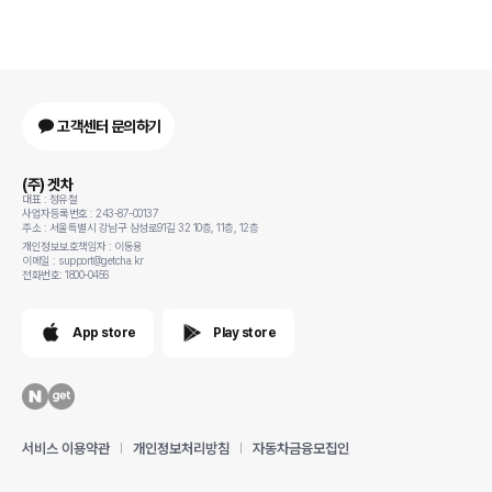
고객센터 문의하기
(주) 겟차
대표 : 정유철
사업자등록번호 : 243-87-00137
주소 : 서울특별시 강남구 삼성로91길 32 10층, 11층, 12층
개인정보보호책임자 : 이동용
이메일 : support@getcha.kr
전화번호: 1800-0456
App store
Play store
서비스 이용약관
개인정보처리방침
자동차금융모집인