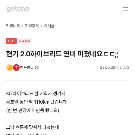
커뮤니티
자유주제
게시글
HOT
자유주제
현기 2.0하이브리드 연비 미쳤네요ㄷㄷ;;
여드름
23.05.28
3,623
Lv
93
K5 하이브리드 탈 기회가 생겨서
금토일 동안 딱 1110km 탔습니다
(한 번 만땅에 이만큼 탔네요)
그냥 흐름에 맞춰서 다녔는데