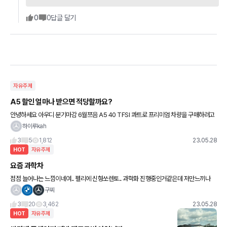
0
0
답글 달기
자유주제
A5 할인 얼마나 받으면 적당할까요?
안녕하세요 아우디 분기마감 6월쯔음 A5 40 TFSI 콰트로 프리미엄 차량을 구매하려고
예정중인데, 5월에 알아봤을때 최대 18% 정도였습니다 아무래도 분기마감달에 더 좋을
하이루kah
거 같아 6월달에
3
5
1,812
23.05.28
HOT
자유주제
요즘 과학차
점점 늘어나는 느낌이네여.. 펠리에 신형쏘렌토.. 과학화 진행중인거같은데 저만느끼나
여..? 아까도 팰리가 무리하게 끼어들어 사고날뻔했네여 ㅠㅠ
구찌
3
20
3,462
23.05.28
HOT
자유주제