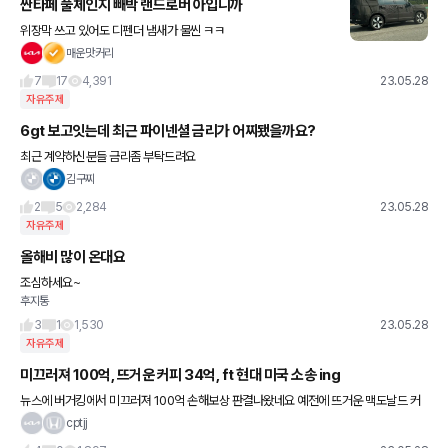
싼타페 풀체인지 빼박 랜드로버 아입니까
위장막 쓰고 있어도 디펜더 냄새가 물씬 ㅋㅋ
매운맛커리
7
17
4,391
23.05.28
자유주제
6gt 보고잇는데 최근 파이넨셜 금리가 어찌됐을까요?
최근 계약하신분들 금리좀 부탁드려요
김구찌
2
5
2,284
23.05.28
자유주제
올해비 많이 온대요
조심하세요~
후지통
3
1
1,530
23.05.28
자유주제
미끄러져 100억, 뜨거운 커피 34억, ft 현대 미국 소송 ing
뉴스에 버거킹에서 미끄러져 100억 손해보상 판결나왔네요 예전에 뜨거운 맥도날드 커
피 손해보상도 있었죠. 소송의 나라 미쿡이네요... 일례로 작년에 식당 바닥 물때문에 넘어
cptjj
져 골절, 미끄러움