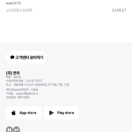
wad2470
있었는데 오일 누유 / 냉각수 증발 / 공조기 크랙 / 겨울철 도어 잠김 등 고질병이 많더라구
요 3시리즈는
2
5
3,655
23.05.27
고객센터 문의하기
(주) 겟차
대표 : 정유철
사업자등록번호 : 243-87-00137
주소 : 서울특별시 강남구 삼성로91길 32 10층, 11층, 12층
개인정보보호책임자 : 이동용
이메일 : support@getcha.kr
전화번호: 1800-0456
App store
Play store