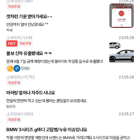
4
0
1,897
23.05.28
자유주제
겟차런 기운 받아가세요~~
만원까지 얼마 안남았네요 ^^
빡쌔
4
1
1,436
23.05.28
HOT
자유주제
볼보 신차 유출됐네요 ㅋㅋ
원래 6월 7일 공개 예정이였는데 웹사이트 작업중 실수로 유출됐다
고 하네요 볼보의 준중형급 전기 SUV EX30입니다 ㅎ
정형돈
8
5
11,752
23.05.28
자유주제
마라탕 얼마나 자주드시나요
한달에 한번씩 먹고 있는데 몸에는 괜찮을지 모르겠네요
탈퇴자
2
4
1,653
23.05.27
자유주제
BMW 3시리즈 g바디 고질병/누유 이슈있나요
차를 이번에 변경할 예정인데 브랜드는 BMW로 가려고해요 5시리즈로 마음을 굳히고