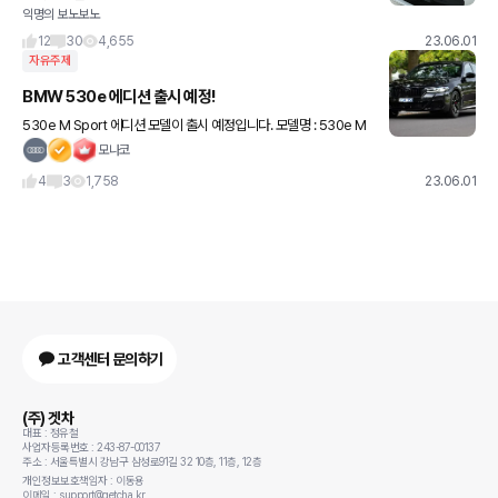
익명의 보노보노
12
30
4,655
23.06.01
자유주제
BMW 530e 에디션 출시 예정!
530e M Sport 에디션 모델이 출시 예정입니다. 모델명 : 530e M
스포츠 블랙 사파이어 에디션 가격 : 8,690만원 [추가 옵션] (+) 블
모나코
랙 사파이어 페인트 (럭셔리 전용)
4
3
1,758
23.06.01
고객센터 문의하기
(주) 겟차
대표 : 정유철
사업자등록번호 : 243-87-00137
주소 : 서울특별시 강남구 삼성로91길 32 10층, 11층, 12층
개인정보보호책임자 : 이동용
이메일 : support@getcha.kr