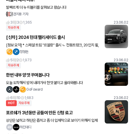
발빠르게 더 뉴 티볼리를 살펴보고 왔습니다
권지용 기자
3
3
1,365
23.06.02
자유주제
[신차] 2024 현대 팰리세이드 출시
[정보 요약] * 스페셜 트림 "르블랑" 출시 ㄴ 전동트렁크, 20인치 휠,
12.3인치 클러스터 기본적용 * 프레스티지 트림 (기본 탑재 옵션 강
정형돈
화) * 캘리그래피 전용 "블랙 에디션" 신설
5
2
1,973
23.06.02
자유주제
한번 내부 양껏 꾸며봅니다
오늘 도착해서 밤에 내려가사 한껏 붙이고 올라와봅니다
GoFoward
6
10
1,683
23.06.02
HOT
자유주제
포르쉐가 3년동안 공들여 만든 신형 로고
상단은 넓히고 하단은 좁히고 좀 더 입체적으로 보이기 위해서 입체
적인 디자인으로 바꿨다고 하네요 막눈인 제 입장에선 뭐가 바뀐지
하진대디
잘 모르겠네요 파나메라 페리부터 적용된다고 합니다. ㅋ