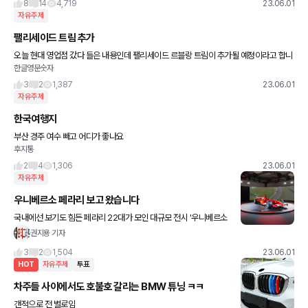
8
14
4,719
23.06.01
자유주제
팰리세이드 트림 추가
오늘 현대 영업점 갔다 들은 내용인데 팰리세이드 르블랑 트림이 추가될 예정이라고 합니
한글영문숫자
다. 혹시 자세한 사항 아시는분 계실까요?
3
2
1,387
23.06.01
자유주제
한국여행지
부산 경주 여수 빼고 어디가 좋나요
후지통
2
4
1,306
23.06.01
자유주제
우니베르소 페라리 보고 왔습니다
국내에선 보기도 힘든 페라리 22대가 모인 대규모 전시 '우니베르소
페라리'에 다녀왔습니다. 데뷔 70년을 맞는 250 GT부터 F40, F5
권지용 기자
0, 엔초 페라리 등 이름만 들어도 웅장해지는 슈퍼
3
2
1,504
23.06.01
HOT
자유주제
투표
차주들 사이에서도 호불호 갈리는 BMW 튜닝 ㅋㅋ
갠적으로 전 별로임