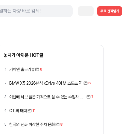
무료 견적받기
놓치기 아까운 HOT글
카이엔 출근리뷰
1
6
BMW X5 2026년식 xDrive 40i M 스포츠 P1
2
6
아반떼 하브 풀옵 가격으로 살 수 있는 수입차 모아봤습니다 (중고 포함)
3
7
GTI의 매력
4
11
한국의 진짜 이상한 주차 문화
5
8