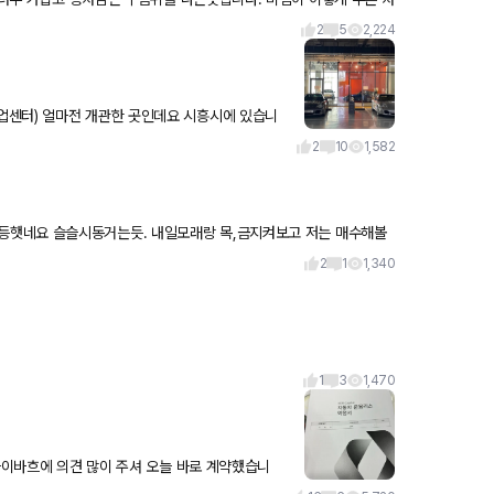
2
5
2,224
흥시에 있습니
환 같은 경정비 하는
2
10
1,582
등햇네요 슬슬시동거는듯. 내일모래랑 목,금지켜보고 저는 매수해볼
년엔 202
2
1
1,340
1
3
1,470
 마이바흐에 의견 많이 주셔 오늘 바로 계약했습니
니다~