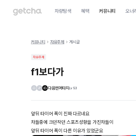
차량탐색
혜택
커뮤니티
오너
커뮤니티
자유주제
게시글
자유주제
f1보다가
다음엔머타지
Lv
53
앞뒤 타이어 폭이 진짜 다르네요
차들중에 크던작던 스포츠성향을 가진차들이
앞뒤 타이어 폭이 다른 이유가 있었군요