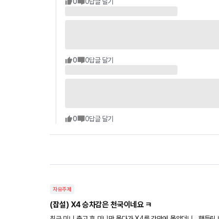
0
0
답글 달기
0
0
답글 달기
0
0
답글 달기
자유주제
(잡설) X4 승차감은 천국이네요 ㅋ
최근 미니 출고 후 미니만 몰다가 X4를 간만에 몰았더니.. 핸들링 너무 가볍고