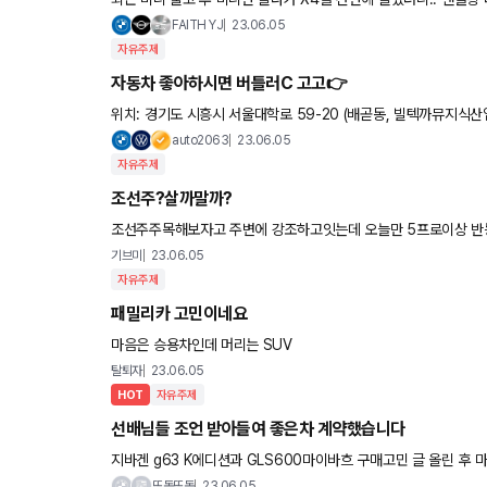
였다니..ㅋㅋ 사람 참.. ㅋㅋㅋ
FAITH YJ
23.06.05
자유주제
자동차 좋아하시면 버틀러C 고고👉
위치: 경기도 시흥시 서울대학로 59-20 (배곧동, 빌텍까뮤지식산업센터) 얼마전 개관한 곳인데요 시
다 인천 송도 가는 길에 들르면 좋겠더라구요 원래는 엔진오일 교
auto2063
23.06.05
자유주제
조선주?살까말까?
조선주주목해보자고 주변에 강조하고잇는데 오늘만 5프로이상 반
까생각합니다. 하반기 호재가 많은데 그게. 무난히만 진행된다면 내
기브미
23.06.05
자유주제
패밀리카 고민이네요
마음은 승용차인데 머리는 SUV
탈퇴자
23.06.05
HOT
자유주제
선배님들 조언 받아들여 좋은차 계약했습니다
지바겐 g63 K에디션과 GLS600마이바흐 구매고민 글 올린 후
다. 선배님들 좋은 선택할 수 있게 귀한 의견 주셔 감사 인사올립
또동또동
23.06.05