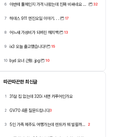
아반떼 풀체인지 가격 나왔는데 진짜 비싸네요 ㅎㅎ
6
32
하데스 911 엔진오일 이야기. . .
7
17
어느새 가성비가 되버린 해치백
8
13
ix3 오늘 출고했습니다!
9
15
byd 오너 근황. jpg
10
10
따끈따끈한 최신글
31살 집 없는데 320i 사면 카푸어인가요
1
GV70 4륜 질문드립니다
2
3
5인 가족 제주도 여행가는데 렌트카 뭐 빌릴까요 ㅎ
3
2