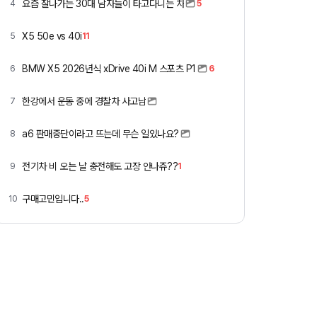
요즘 잘나가는 30대 남자들이 타고다니는 차
4
5
X5 50e vs 40i
5
11
BMW X5 2026년식 xDrive 40i M 스포츠 P1
6
6
한강에서 운동 중에 경찰차 사고남
7
a6 판매중단이라고 뜨는데 무슨 일있나요?
8
전기차 비 오는 날 충전해도 고장 안나쥬??
9
1
구매고민입니다..
10
5