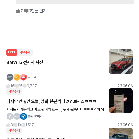
0
0
답글 달기
HOT
자유주제
BMW i5 전시차 사진
모나코
16
15
9,797
23.06.06
자유주제
마지막 연휴인 오늘, 영화 한편씩 때려? 보시죠ㅋㅋㅋ
범죄도시 개봉하고 바로 봤어야 했는데, 늦게 봤습니다ㅋㅋㅋ 전체적
으론 더 액션 장면이 많아 타격감 장난 아니었고, 웃긴 대사와 장면이
동탄 현마허
많았어요ㅋㅋ 다만 2편에 비해 악역이 많이 싸우지
3
10
1,517
23.06.06
자유주제