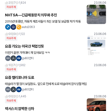
2
7
1,824
23.06.06
자유주제
NHTSA—긴급제동장치 의무화 추진
2010년대 중반, 자동차 제조사들이 최신 모델 및 보급형 저가 자동
차들도 곧 백업 카메라를 장착할 것이라는 사실을 과장하기 시작했고
auto2063
이런 운전자 보조 장치가 표준이 될 것이다라고 했죠. 하지만우리
0
0
1,122
23.06.06
자유주제
요즘 가오는 미국산 픽업인듯
이런거 끌면 가격대비 개 있어보임 ㅋㅋ
gv80안티
1
7
1,962
23.06.06
자유주제
요즘 캘리포니아 도로
테슬라가 젤 많이 보일정도.. 앞으로 전세계 도로 테슬라에 잠식당할꺼임
gv80안티
0
2
1,445
23.06.06
자유주제
렉서스의 깜찍한 신차