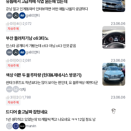
유튭에서 고급차에 직업 묻는애 있는데
강남 말고 인계동와서 인터뷰하면 어떤 애들 나올지 궁금하다
gv80안티
0
4
2,072
23.06.06
자유주제
부산 돌려차기남 c63타노
인스타 공개되서 가봤는데 c63 아님 c43 인것 같음
gv80안티
0
0
2,081
23.06.06
자유주제
색상 이쁜 두 블루차량 (현대&제네시스 방문기)
싼타크루즈도 작년보다는 많이 보이는 편인데, 요 블루색상 예쁘더군
요! 현대 전차종 중에서도 싼타크루즈 색상, 블루스톤, 모하비 샌드,
cptjj
세이지 그레이 (초록색감) 가 픽업트럽이랑 찰떡이더군요. 이
3
2
1,788
23.06.06
자유주제
드디어 출고날짜 잡혔네요
1년 생각하고 있었는데 10개월딱 찍고 나오네요 ㅋㅋ 12일 정도 남
은거같은데 몬가 역시 새거받는거는 두근두근하네요 ㅋㅋㅋ
marvin